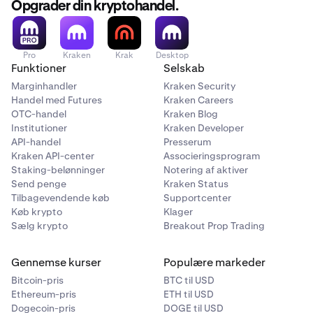
Opgrader din kryptohandel.
Pro
Kraken
Krak
Desktop
Funktioner
Selskab
Marginhandler
Kraken Security
Handel med Futures
Kraken Careers
OTC-handel
Kraken Blog
Institutioner
Kraken Developer
API-handel
Presserum
Kraken API-center
Associeringsprogram
Staking-belønninger
Notering af aktiver
Send penge
Kraken Status
Tilbagevendende køb
Supportcenter
Køb krypto
Klager
Sælg krypto
Breakout Prop Trading
Gennemse kurser
Populære markeder
Bitcoin-pris
BTC til USD
Ethereum-pris
ETH til USD
Dogecoin-pris
DOGE til USD