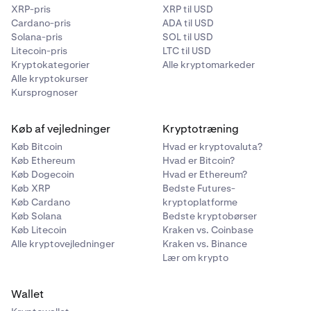
XRP-pris
XRP til USD
Cardano-pris
ADA til USD
Solana-pris
SOL til USD
Litecoin-pris
LTC til USD
Kryptokategorier
Alle kryptomarkeder
Alle kryptokurser
Kursprognoser
Køb af vejledninger
Kryptotræning
Køb Bitcoin
Hvad er kryptovaluta?
Køb Ethereum
Hvad er Bitcoin?
Køb Dogecoin
Hvad er Ethereum?
Køb XRP
Bedste Futures-
Køb Cardano
kryptoplatforme
Køb Solana
Bedste kryptobørser
Køb Litecoin
Kraken vs. Coinbase
Alle kryptovejledninger
Kraken vs. Binance
Lær om krypto
Wallet