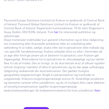
© 2011 - 2026 Payward, Inc.
Payward Europe Solutions Limited t/a Kraken er godkendt af Central Bank
of Ireland. Payward Global Solutions Limited t/a Kraken er godkendt af
Central Bank of Ireland. Registreret kontoradresse: 70 Sir John Rogerson’s
Quay, Dublin, D02 R296, Ireland. Tryk
her
for relaterede politikker og
oplysninger.
Disse materialer indeholder kun generel information og er ikke rådgivning
om investering eller finansielle produkter eller en anbefaling eller
opfordring til at købe, sælge, stake eller eje kryptoaktiver eller indlade sig
i en specifik handelsstrategi. Kraken arbejder ikke nu eller i fremtiden på
at øge eller forringe prisen på et bestemt kryptoaktiv, som Kraken gør
tilgængeligt. Markederne for kryptoaktiver er uforudsigelige og kan derfor
føre til tab af midler. Det er muligt, at du skal betale skat af afkast og/eller
enhver stigning i værdien af dine kryptoaktiver, og du bør søge uafhængig
rådgivning vedrørende din skattesituation. Der gælder muligvis
geografiske begrænsninger. Nogle kryptoprodukter og markeder er
uregulerede. Krakens lovgivningsmæssige status ift. forskellige produkter
og tjenester varierer efter jurisdiktion, og du vil muligvis ikke være dækket
af statslig kompensation og/eller lovgivningsmæssige
beskyttelsesordninger. Se lovbestemmelserne for hver jurisdiktion (
her
).