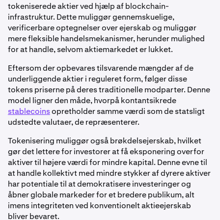
tokeniserede aktier ved hjælp af blockchain-
infrastruktur. Dette muliggør gennemskuelige,
verificerbare optegnelser over ejerskab og muliggør
mere fleksible handelsmekanismer, herunder mulighed
for at handle, selvom aktiemarkedet er lukket.
Eftersom der opbevares tilsvarende mængder af de
underliggende aktier i reguleret form, følger disse
tokens priserne på deres traditionelle modparter. Denne
model ligner den måde, hvorpå kontantsikrede
stablecoins
opretholder samme værdi som de statsligt
udstedte valutaer, de repræsenterer.
Tokenisering muliggør også brøkdelsejerskab, hvilket
gør det lettere for investorer at få eksponering overfor
aktiver til højere værdi for mindre kapital. Denne evne til
at handle kollektivt med mindre stykker af dyrere aktiver
har potentiale til at demokratisere investeringer og
åbner globale markeder for et bredere publikum, alt
imens integriteten ved konventionelt aktieejerskab
bliver bevaret.