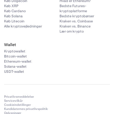
Køb Dogecoin
Hvad er Ethereum?
Køb XRP
Bedste Futures-
Køb Cardano
kryptoplatforme
Køb Solana
Bedste kryptobørser
Køb Litecoin
Kraken vs. Coinbase
Alle kryptovejledninger
Kraken vs. Binance
Lær om krypto
Wallet
Kryptowallet
Bitcoin-wallet
Ethereum-wallet
Solana-wallet
USDT-wallet
Privatlivsmeddelelse
Servicevilkår
Cookieindstillinger
Kandidaternes privatlivspolitik
Oplysninger