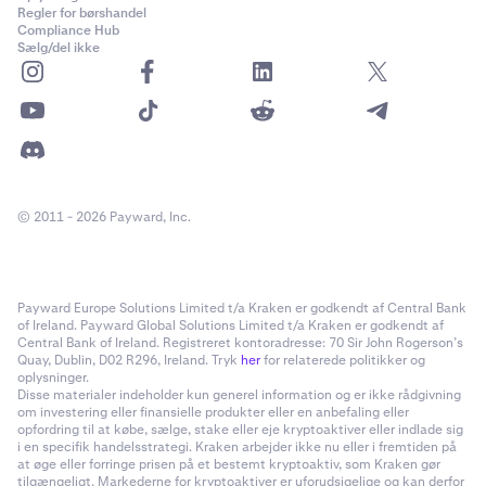
Regler for børshandel
Compliance Hub
Sælg/del ikke
© 2011 - 2026 Payward, Inc.
Payward Europe Solutions Limited t/a Kraken er godkendt af Central Bank
of Ireland. Payward Global Solutions Limited t/a Kraken er godkendt af
Central Bank of Ireland. Registreret kontoradresse: 70 Sir John Rogerson’s
Quay, Dublin, D02 R296, Ireland. Tryk
her
for relaterede politikker og
oplysninger.
Disse materialer indeholder kun generel information og er ikke rådgivning
om investering eller finansielle produkter eller en anbefaling eller
opfordring til at købe, sælge, stake eller eje kryptoaktiver eller indlade sig
i en specifik handelsstrategi. Kraken arbejder ikke nu eller i fremtiden på
at øge eller forringe prisen på et bestemt kryptoaktiv, som Kraken gør
tilgængeligt. Markederne for kryptoaktiver er uforudsigelige og kan derfor