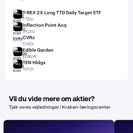
T-REX 2X Long TTD Daily Target ETF
TTDU
TTDU
Inflection Point Acq
IPCXU
IPCXU
CVRx
CVRX
CVRX
Edible Garden
EDBLW
EDBLW
TEN Hldgs
XHLD
XHLD
Vil du vide mere om aktier?
Tjek vores vejledninger i Kraken-læringscenter