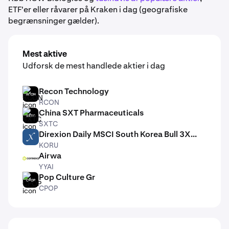
ETF'er eller råvarer på Kraken i dag (geografiske
begrænsninger gælder).
Mest aktive
Udforsk de mest handlede aktier i dag
Recon Technology
RCON
RCON
China SXT Pharmaceuticals
SXTC
SXTC
Direxion Daily MSCI South Korea Bull 3X...
KORU
KORU
Airwa
YYAI
YYAI
Pop Culture Gr
CPOP
CPOP