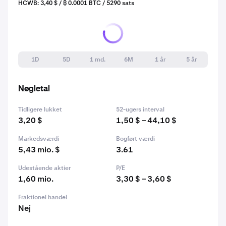
HCWB: 3,40 $ / ₿ 0.0001 BTC / 5290 sats
1D
5D
1 md.
6M
1 år
5 år
Nøgletal
Tidligere lukket
52-ugers interval
3,20 $
1,50 $ – 44,10 $
Markedsværdi
Bogført værdi
5,43 mio. $
3.61
Udestående aktier
P/E
1,60 mio.
3,30 $ – 3,60 $
Fraktionel handel
Nej