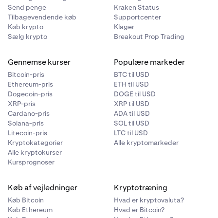
Send penge
Kraken Status
Tilbagevendende køb
Supportcenter
Køb krypto
Klager
Sælg krypto
Breakout Prop Trading
Gennemse kurser
Populære markeder
Bitcoin-pris
BTC til USD
Ethereum-pris
ETH til USD
Dogecoin-pris
DOGE til USD
XRP-pris
XRP til USD
Cardano-pris
ADA til USD
Solana-pris
SOL til USD
Litecoin-pris
LTC til USD
Kryptokategorier
Alle kryptomarkeder
Alle kryptokurser
Kursprognoser
Køb af vejledninger
Kryptotræning
Køb Bitcoin
Hvad er kryptovaluta?
Køb Ethereum
Hvad er Bitcoin?