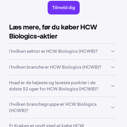
Tilmeld dig
Læs mere, før du køber HCW
Biologics-aktier
I hvilken sektor er HCW Biologics (HCWB)?
HCWB
er i
Healthcare-
sektoren. "Sektor" er en bred
I hvilken branche er HCW Biologics (HCWB)?
klassifikation, der grupperer firmaer ud fra deres
forretningsaktiviteter, branchefokus eller
HCWB
er i
Biotechnology-
branchen. Branche er en
økonomiske funktion.
Hvad er de højeste og laveste punkter i de
mere specifik klassifikation inden for en sektor, der
sidste 52 uger for HCW Biologics (HCWB)?
grupperer firmaer, som fungerer i beslægtede
områder og har nært relaterede
I de sidste 52 uger har
HCW Biologics Inc. Common
forretningsmodeller.
I hvilken branchegruppe er HCW Biologics
Stock (HCWB)
ligget mellem mindst
1,50 $
og højst
(HCWB)?
44,10 $
.
HCWB
er i
Biotechnology-
branchegruppen.
Er Kraken et godt sted at købe HCW