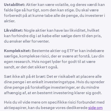
Ustabilitet:
Aktier kan være volatile, og deres værdi kan
falde lige så hurtigt, som den kan stige. Du skal være
forberedt på at kunne tabe alle de penge, du investerer i
aktier.
Likviditet:
Nogle aktier kan have lav likviditet, hvilket
kan forhindre dig i at købe eller sælge dem til den pris,
du ønsker eller forventer.
Kompleksitet:
Bestemte aktier og ETF'er kan indebære
særlige, komplekse risici, der er svære at forstå. Lav din
egen research. Hvis noget lyder for godt til at være
sandt, er det det sikkert også.
Sæt ikke alt på ét bræt: Det er risikabelt at placere alle
dine penge i en enkelt investeringstype. Hvis du spreder
dine penge på forskellige investeringer, er du mindre
afhængig af, at en bestemt investering klarer sig godt.
Hvis du vil vide mere om specifikke risici forbundet med
aktiepapirer, kan du besøge vores dedikerede
side om