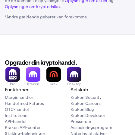
Se de komplette oplysninger i:
Oplysninger om aktier
og
Oplysninger om kryptorisiko
.
*Andre gældende gebyrer kan forekomme.
Opgrader din kryptohandel.
Pro
Kraken
Krak
Desktop
Funktioner
Selskab
Marginhandler
Kraken Security
Handel med Futures
Kraken Careers
OTC-handel
Kraken Blog
Institutioner
Kraken Developer
API-handel
Presserum
Kraken API-center
Associeringsprogram
Staking-belønninger
Notering af aktiver