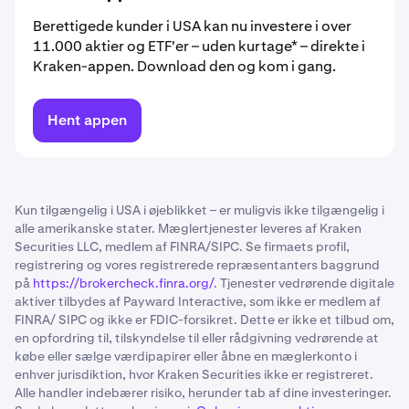
Berettigede kunder i USA kan nu investere i over
11.000 aktier og ETF'er – uden kurtage* – direkte i
Kraken-appen. Download den og kom i gang.
Hent appen
Kun tilgængelig i USA i øjeblikket – er muligvis ikke tilgængelig i
alle amerikanske stater. Mæglertjenester leveres af Kraken
Securities LLC, medlem af FINRA/SIPC. Se firmaets profil,
registrering og vores registrerede repræsentanters baggrund
på
https://brokercheck.finra.org/
. Tjenester vedrørende digitale
aktiver tilbydes af Payward Interactive, som ikke er medlem af
FINRA/ SIPC og ikke er FDIC-forsikret. Dette er ikke et tilbud om,
en opfordring til, tilskyndelse til eller rådgivning vedrørende at
købe eller sælge værdipapirer eller åbne en mæglerkonto i
enhver jurisdiktion, hvor Kraken Securities ikke er registreret.
Alle handler indebærer risiko, herunder tab af dine investeringer.