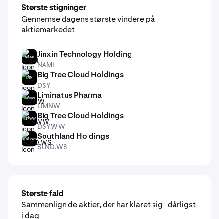
Største stigninger
Gennemse dagens største vindere på
aktiemarkedet
Jinxin Technology Holding
NAMI
NAMI
Big Tree Cloud Holdings
DSY
DSY
Liminatus Pharma
LIMNW
LIMNW
Big Tree Cloud Holdings
DSYWW
DSYWW
Southland Holdings
SLND.WS
SLND.WS
Største fald
Sammenlign de aktier, der har klaret sig dårligst
i dag