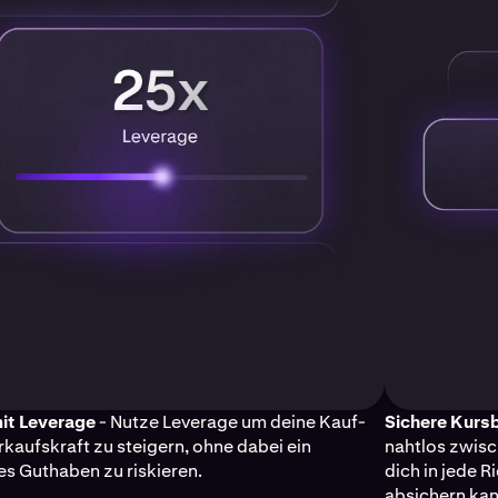
it Leverage
- Nutze Leverage um deine Kauf-
Sichere Kur
rkaufskraft zu steigern, ohne dabei ein
nahtlos zwisc
es Guthaben zu riskieren.
dich in jede 
absichern kan