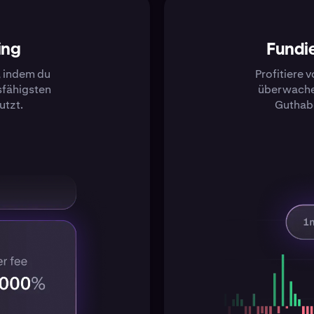
ing
Fundi
, indem du
Profitiere 
sfähigsten
überwache 
utzt.
Guthabe