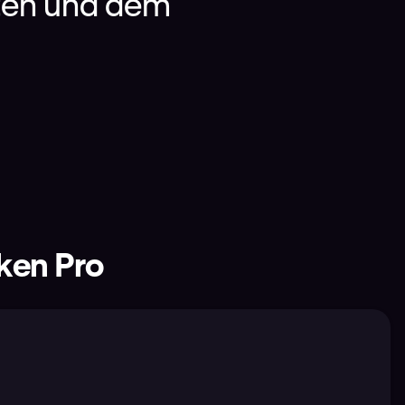
iten und dem
aken Pro