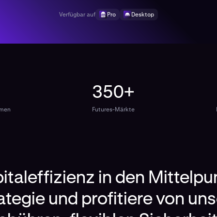
Verfügbar auf
Pro
Desktop
350+
umen
Futures-Märkte
pitaleffizienz in den Mittelpu
ategie und profitiere von un