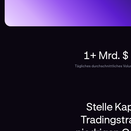
1+ Mrd. $
Tägliches durchschnittliches Vol
Stelle Ka
Tradingstr