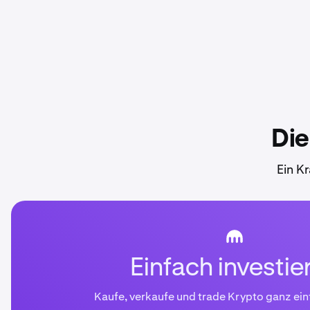
Die
Ein K
Einfach investie
Kaufe, verkaufe und trade Krypto ganz ein