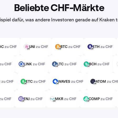
Beliebte CHF-Märkte
ispiel dafür, was andere Investoren gerade auf Kraken 
USDC
zu CHF
UNI
zu CHF
BTC
zu CHF
ETH
zu CHF
UNI
BTC
ETH
CHF
CHF
CHF
LM
zu CHF
LINK
zu CHF
LTC
zu CHF
BCH
zu CHF
LINK
LTC
BCH
CHF
CHF
CHF
SM
zu CHF
ETC
zu CHF
WAVES
zu CHF
ATOM
zu 
ETC
WAVES
ATOM
CHF
CHF
CHF
CX
zu CHF
ENJ
zu CHF
MKR
zu CHF
COMP
zu CHF
ENJ
MKR
COMP
CHF
CHF
CHF