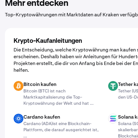
Mehr entdecken
Top-Kryptowährungen mit Marktdaten auf Kraken verfügb
Krypto-Kaufanleitungen
Die Entscheidung, welche Kryptowährung man kaufen s
erscheinen. Deshalb haben wir Anleitungen für Hunder
Projekten erstellt, die dir von Anfang bis Ende bei der
helfen.
Bitcoin kaufen
Tether k
BTC
USDT
Bitcoin (BTC) ist nach
Tether (US
Marktkapitalisierung die Top-
den US-Dol
Kryptowährung der Welt und hat ...
Cardano kaufen
Solana k
ADA
SOL
Cardano (ADA)​ist eine Blockchain-
Solana (SO
Plattform, die darauf ausgerichtet ist,
skalierba
...
Blockchai