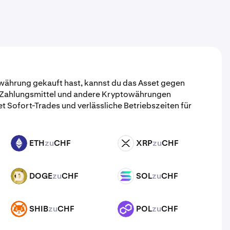
ährung gekauft hast, kannst du das Asset gegen
 Zahlungsmittel und andere Kryptowährungen
t Sofort-Trades und verlässliche Betriebszeiten für
ETH
zu
CHF
XRP
zu
CHF
ETH
XRP
DOGE
zu
CHF
SOL
zu
CHF
DOGE
SOL
SHIB
zu
CHF
POL
zu
CHF
SHIB
POL