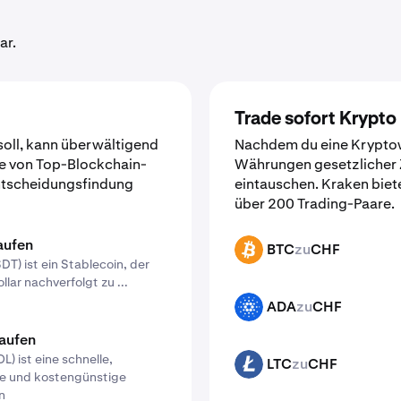
ar.
Trade sofort Krypto
oll, kann überwältigend
Nachdem du eine Kryptow
te von Top-Blockchain-
Währungen gesetzlicher
 Entscheidungsfindung
eintauschen. Kraken biete
über 200 Trading-Paare.
aufen
BTC
zu
CHF
BTC
DT) ist ein Stablecoin, der
lar nachverfolgt zu ...
ADA
zu
CHF
ADA
aufen
L) ist eine schnelle,
LTC
zu
CHF
LTC
re und kostengünstige
n