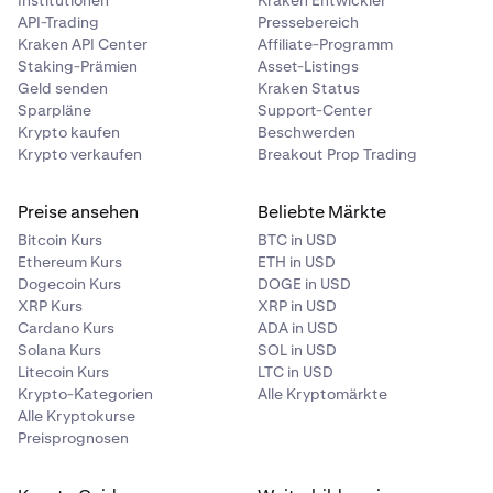
API-Trading
Pressebereich
Kraken API Center
Affiliate-Programm
Staking-Prämien
Asset-Listings
Geld senden
Kraken Status
Sparpläne
Support-Center
Krypto kaufen
Beschwerden
Krypto verkaufen
Breakout Prop Trading
Preise ansehen
Beliebte Märkte
Bitcoin Kurs
BTC in USD
Ethereum Kurs
ETH in USD
Dogecoin Kurs
DOGE in USD
XRP Kurs
XRP in USD
Cardano Kurs
ADA in USD
Solana Kurs
SOL in USD
Litecoin Kurs
LTC in USD
Krypto-Kategorien
Alle Kryptomärkte
Alle Kryptokurse
Preisprognosen