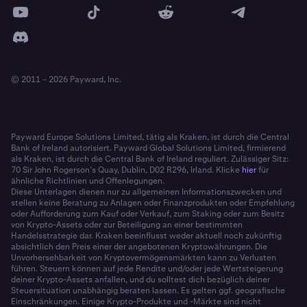
© 2011 – 2026 Payward, Inc.
Payward Europe Solutions Limited, tätig als Kraken, ist durch die Central
Bank of Ireland autorisiert. Payward Global Solutions Limited, firmierend
als Kraken, ist durch die Central Bank of Ireland reguliert. Zulässiger Sitz:
70 Sir John Rogerson’s Quay, Dublin, D02 R296, Irland. Klicke
hier
für
ähnliche Richtlinien und Offenlegungen.
Diese Unterlagen dienen nur zu allgemeinen Informationszwecken und
stellen keine Beratung zu Anlagen oder Finanzprodukten oder Empfehlung
oder Aufforderung zum Kauf oder Verkauf, zum Staking oder zum Besitz
von Krypto-Assets oder zur Beteiligung an einer bestimmten
Handelsstrategie dar. Kraken beeinflusst weder aktuell noch zukünftig
absichtlich den Preis einer der angebotenen Kryptowährungen. Die
Unvorhersehbarkeit von Kryptovermögensmärkten kann zu Verlusten
führen. Steuern können auf jede Rendite und/oder jede Wertsteigerung
deiner Krypto-Assets anfallen, und du solltest dich bezüglich deiner
Steuersituation unabhängig beraten lassen. Es gelten ggf. geografische
Einschränkungen. Einige Krypto-Produkte und -Märkte sind nicht