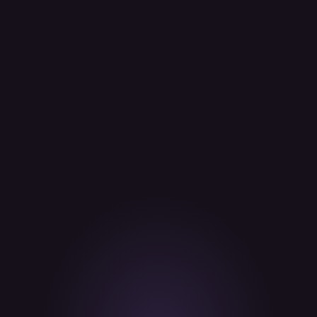
Du bist bereits ein aktiver
Trader an einer anderen
Börse?
Übertrage dein Portfolio auf Kraken, und unser VIP-Team
überprüft deine Eignung für ein maßgeschneidertes
Willkommenspaket.
Prüfe deine Berechtigung
Bitte beachte: Kraken VIP ist für individuelle Kunden vorgesehen
und ist daher nicht für institutionelle Konten verfügbar.