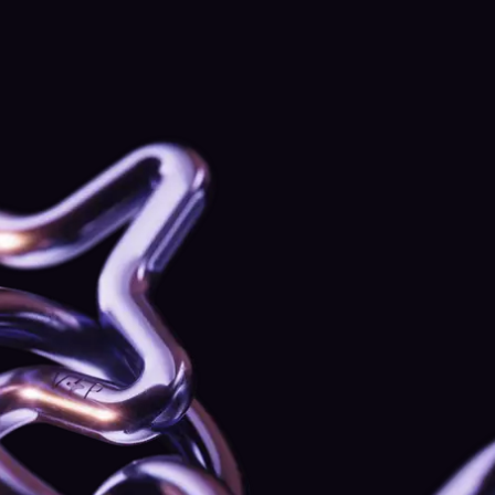
Deine Vorteile
Ein persönlicher Relationship Manager
für
individuellen, hochqualifizierten Service
Eine Ansprechperson, die weiß, wie du tradest und
was du brauchst — direkt erreichbar, ohne von Team
zu Team weitergereicht zu werden.
Schneller Plattform-Support
Direkte Hilfe, wenn etwas nicht funktioniert,
festhängt oder dringend geklärt werden muss —
ohne Warteschlangen, ohne Warten.