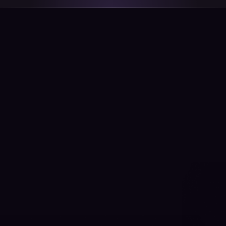
Prüfe deine
Teilnahmeberechtigung
*Vorname
*Nachname
*Hast du ein Kraken Konto?