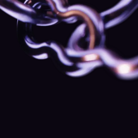
1:1-Gespräche mit dem Chefvolkswirt von
Kraken
Exklusive Briefings mit ausgewählten
Markteinblicken und persönlichem Austausch.
Frühzeitiger Zugang zu neuen Features und
Produkt-Vorschauen
Gehöre zu den Ersten, die neue Tools und Funktionen
nutzen — noch bevor sie für alle auf der Plattform
verfügbar sind.
Private Gespräche mit dem Security-Analyst-
Team
Eine persönliche 1:1-Prüfung deines Kontos, deiner
Authentifizierung und deiner Gerätesicherheit — mit