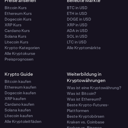
Preise ansehen
Beliebte Märkte
Bitcoin Kurs
BTC in USD
Ethereum Kurs
ETH in USD
Dogecoin Kurs
DOGE in USD
XRP Kurs
XRP in USD
Cardano Kurs
ADA in USD
Solana Kurs
SOL in USD
Litecoin Kurs
LTC in USD
Krypto-Kategorien
Alle Kryptomärkte
Alle Kryptokurse
Preisprognosen
Krypto Guide
Weiterbildung in
Kryptowährungen
Bitcoin kaufen
Ethereum kaufen
Was ist eine Kryptowährung?
Dogecoin kaufen
Was ist Bitcoin?
XRP kaufen
Was ist Ethereum?
Cardano kaufen
Beste Krypto-Futures-
Solana kaufen
Plattformen
Litecoin kaufen
Beste Kryptobörsen
Alle Kryptoleitfäden
Kraken vs. Coinbase
Kraken vs. Binance