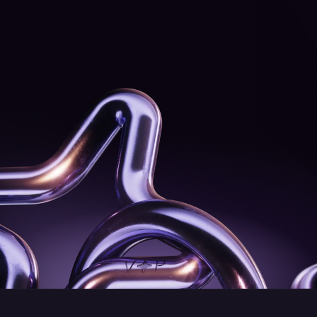
*E-Mail-Adresse
*Land
🇦🇫
Telefonnummer
Monatliches Trading-Volumen
Senden