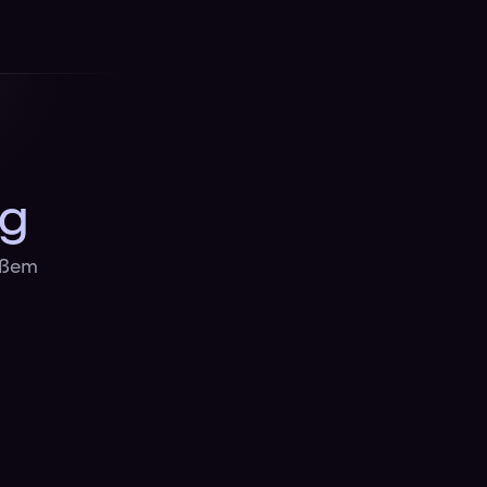
ng
roßem