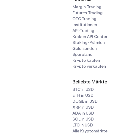
Margin-Trading
Futures-Trading
OTC Trading
Institutionen
API-Trading
Kraken API Center
Staking-Prämien
Geld senden
Sparpläne
Krypto kaufen
Krypto verkaufen
Beliebte Märkte
BTC in USD
ETH in USD
DOGE in USD
XRP in USD
ADA in USD
SOL in USD
LTC in USD
Alle Kryptomärkte