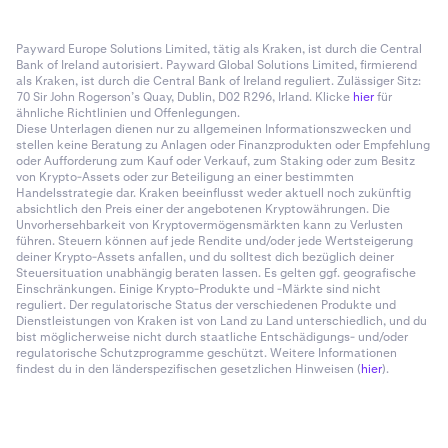
Payward Europe Solutions Limited, tätig als Kraken, ist durch die Central
Bank of Ireland autorisiert. Payward Global Solutions Limited, firmierend
als Kraken, ist durch die Central Bank of Ireland reguliert. Zulässiger Sitz:
70 Sir John Rogerson’s Quay, Dublin, D02 R296, Irland. Klicke
hier
für
ähnliche Richtlinien und Offenlegungen.
Diese Unterlagen dienen nur zu allgemeinen Informationszwecken und
stellen keine Beratung zu Anlagen oder Finanzprodukten oder Empfehlung
oder Aufforderung zum Kauf oder Verkauf, zum Staking oder zum Besitz
von Krypto-Assets oder zur Beteiligung an einer bestimmten
Handelsstrategie dar. Kraken beeinflusst weder aktuell noch zukünftig
absichtlich den Preis einer der angebotenen Kryptowährungen. Die
Unvorhersehbarkeit von Kryptovermögensmärkten kann zu Verlusten
führen. Steuern können auf jede Rendite und/oder jede Wertsteigerung
deiner Krypto-Assets anfallen, und du solltest dich bezüglich deiner
Steuersituation unabhängig beraten lassen. Es gelten ggf. geografische
Einschränkungen. Einige Krypto-Produkte und -Märkte sind nicht
reguliert. Der regulatorische Status der verschiedenen Produkte und
Dienstleistungen von Kraken ist von Land zu Land unterschiedlich, und du
bist möglicherweise nicht durch staatliche Entschädigungs- und/oder
regulatorische Schutzprogramme geschützt. Weitere Informationen
findest du in den länderspezifischen gesetzlichen Hinweisen (
hier
).