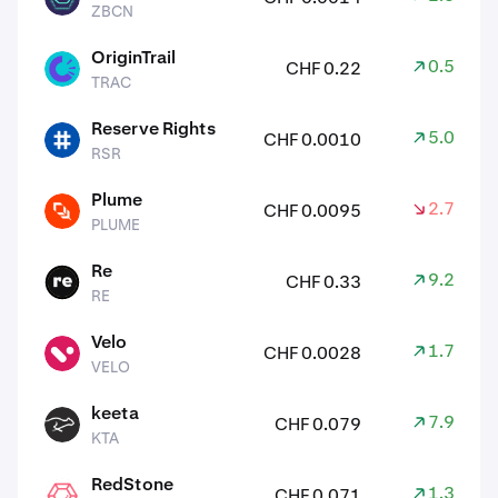
ZBCN
OriginTrail
0.50%
CHF 0.22
TRAC
TRAC
Reserve Rights
5.00%
CHF 0.0010
RSR
RSR
Plume
2.70%
CHF 0.0095
PLUME
PLUME
Re
9.20%
CHF 0.33
RE
RE
Velo
1.70%
CHF 0.0028
VELO
VELO
keeta
7.90%
CHF 0.079
KTA
KTA
RedStone
1.30%
CHF 0.071
RED