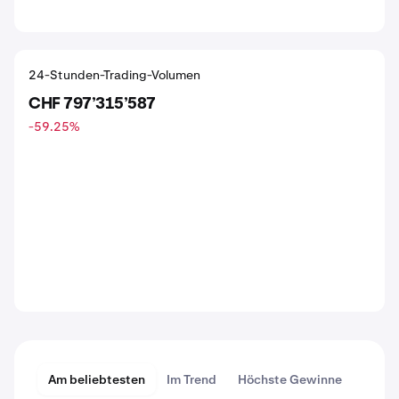
24-Stunden-Trading-Volumen
CHF 797’315’587
-59.25
%
Am beliebtesten
Im Trend
Höchste Gewinne
Größt