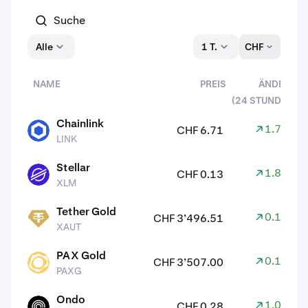
Alle
1 T.
CHF
NAME
PREIS
ÄNDERN
(24 STUNDEN)
Assets
Chainlink
1.70%
CHF 6.71
LINK
LINK
Stellar
1.80%
CHF 0.13
XLM
XLM
Tether Gold
0.10%
CHF 3’496.51
XAUT
XAUT
PAX Gold
0.10%
CHF 3’507.00
PAXG
PAXG
Ondo
1.00%
CHF 0.28
ONDO