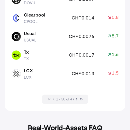
DOVU
Clearpool
0.80%
CHF 0.014
CPOOL
CPOOL
Usual
5.70%
CHF 0.0076
USUAL
USUAL
Tx
1.60%
CHF 0.0017
TX
TX
LCX
1.50%
CHF 0.013
LCX
LCX
1 - 30 of 47
Real-World-Assets FAQ