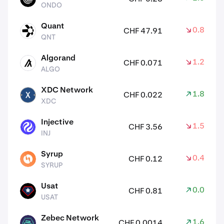
ONDO
Quant
0.80%
CHF 47.91
QNT
QNT
Algorand
1.20%
CHF 0.071
ALGO
ALGO
XDC Network
1.80%
CHF 0.022
XDC
XDC
Injective
1.50%
CHF 3.56
INJ
INJ
Syrup
0.40%
CHF 0.12
SYRUP
SYRUP
Usat
0.00%
CHF 0.81
USAT
USAT
Zebec Network
1.60%
CHF 0.0014
ZBCN