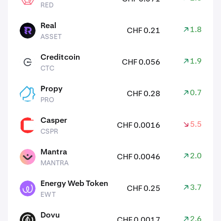
RED
Real
1.80%
CHF 0.21
ASSET
ASSET
Creditcoin
1.90%
CHF 0.056
CTC
CTC
Propy
0.70%
CHF 0.28
PRO
PRO
Casper
5.50%
CHF 0.0016
CSPR
CSPR
Mantra
2.00%
CHF 0.0046
MANTRA
MANTRA
Energy Web Token
3.70%
CHF 0.25
EWT
EWT
Dovu
2.60%
CHF 0.0017
DOVU