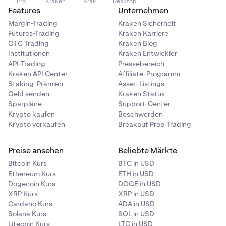
Pro
Kraken
Krak
Desktop
Börsenausfälle oder Wallet-Fehlfunktionen können
Features
Unternehmen
den Zugang zu Mitteln verhindern.
Margin-Trading
Kraken Sicherheit
Futures-Trading
Kraken Karriere
Betrugsrisiken
: Betrügerische Projekte oder
OTC Trading
Kraken Blog
Schneeballsysteme können zum vollständigen
Institutionen
Kraken Entwickler
Verlust von Investitionen führen.
API-Trading
Pressebereich
Kraken API Center
Affiliate-Programm
Technologische Risiken
: Bugs oder Fehler in der
Staking-Prämien
Asset-Listings
Blockchain-Technologie können die Funktionalität
Geld senden
Kraken Status
oder den Wert einer Kryptowährung untergraben.
Sparpläne
Support-Center
Krypto kaufen
Beschwerden
Gegenpartei-Risiken
: Wenn eine Krypto-Börse oder
Krypto verkaufen
Breakout Prop Trading
-Plattform insolvent geht oder gehackt wird, verlierst
du möglicherweise den Zugriff auf deine Mittel.
Preise ansehen
Beliebte Märkte
Smart Contract-Risiken
: Schwachstellen oder Bugs
Bitcoin Kurs
BTC in USD
in Smart Contracts können missbraucht werden, was
Ethereum Kurs
ETH in USD
zum Verlust von Mitteln oder zum Scheitern des
Dogecoin Kurs
DOGE in USD
Kontrakts führen kann.
XRP Kurs
XRP in USD
Cardano Kurs
ADA in USD
Solana Kurs
SOL in USD
Litecoin Kurs
LTC in USD