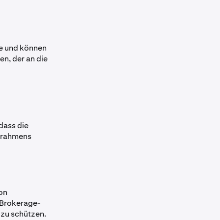
te und können
en, der an die
dass die
itrahmens
von
 Brokerage-
 zu schützen.