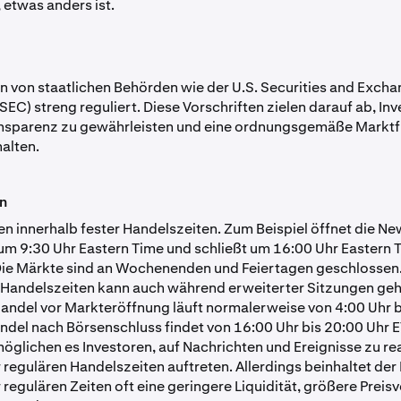
 etwas anders ist.
 von staatlichen Behörden wie der U.S. Securities and Exch
EC) streng reguliert. Diese Vorschriften zielen darauf ab, In
ansparenz zu gewährleisten und eine ordnungsgemäße Marktf
alten.
en
en innerhalb fester Handelszeiten. Zum Beispiel öffnet die Ne
um 9:30 Uhr Eastern Time und schließt um 16:00 Uhr Eastern 
ie Märkte sind an Wochenenden und Feiertagen geschlossen
 Handelszeiten kann auch während erweiterter Sitzungen ge
andel vor Markteröffnung läuft normalerweise von 4:00 Uhr b
andel nach Börsenschluss findet von 16:00 Uhr bis 20:00 Uhr ET
öglichen es Investoren, auf Nachrichten und Ereignisse zu rea
 regulären Handelszeiten auftreten. Allerdings beinhaltet der
regulären Zeiten oft eine geringere Liquidität, größere Preisvo