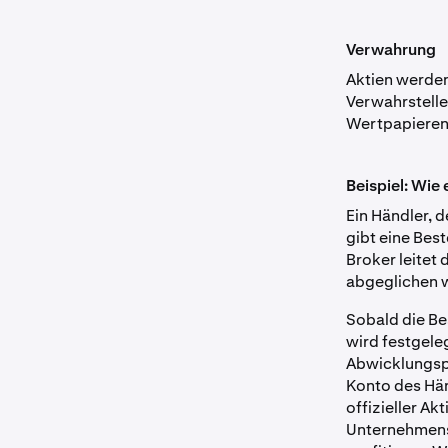
Verwahrung
Aktien werden
Verwahrstelle
Wertpapieren 
Beispiel: Wie
Ein Händler, 
gibt eine Bes
Broker leitet 
abgeglichen w
Sobald die Be
wird festgele
Abwicklungspr
Konto des Hän
offizieller A
Unternehmens