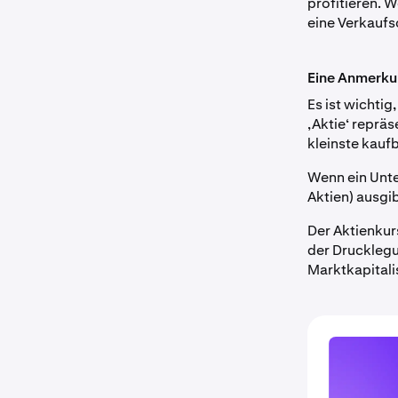
profitieren. 
eine Verkaufso
Eine Anmerkun
Es ist wichtig
‚Aktie‘ repräs
kleinste kaufb
Wenn ein Unte
Aktien) ausgi
Der Aktienkurs
der Drucklegu
Marktkapitalis