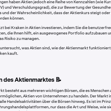
gen haben Aktien jedoch eine Reihe von Kennzahlen (wie Ku
GV) und Verschuldungsgrad), die zur Bewertung der Gesundhe
und der Wahrscheinlichkeit, dass der Aktienkurs steigt oder f
rden können.
zt bei Kraken in Aktien investieren, indem Sie die benutzerfr
zen, die Ihnen hilft, ein ausgewogenes Portfolio aufzubauen 
das Risiko zu managen.
l untersucht, was Aktien sind, wie der Aktienmarkt funktionier
aken kauft.
n des Aktienmarktes 📝
kt besteht aus mehreren wichtigen Börsen, die es Menschen 
rmöglichen, Aktien von Unternehmen zu handeln. Der Markt 
alle Handelsaktivitäten über die Börsen hinweg. Es ist im Prinz
rungshandelsplattformen, nur dass die Art und Weise, wie si