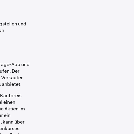
gstellen und
on
kerage-App und
ufen. Der
m Verkäufer
 anbietet.
 Kaufpreis
l einen
ie Aktien im
r ein
n, kann über
ienkurses