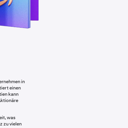
ternehmen in
tiert einen
tien kann
Aktionäre
eit, was
z zu vielen