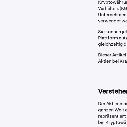
Kryptowährun
Verhältnis (K
Unternehmens 
verwendet we
Sie können jet
Plattform nut
gleichzeitig 
Dieser Artike
Aktien bei Kr
Verstehe
Der Aktienmar
ganzen Welt e
repräsentiert 
bei Kryptowäh