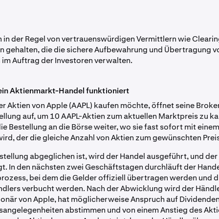
 in der Regel von vertrauenswürdigen Vermittlern wie Clearin
n gehalten, die die sichere Aufbewahrung und Übertragung v
im Auftrag der Investoren verwalten.
 ein Aktienmarkt-Handel funktioniert
der Aktien von Apple (AAPL) kaufen möchte, öffnet seine Bro
tellung auf, um 10 AAPL-Aktien zum aktuellen Marktpreis zu ka
die Bestellung an die Börse weiter, wo sie fast sofort mit eine
ird, der die gleiche Anzahl von Aktien zum gewünschten Preis
stellung abgeglichen ist, wird der Handel ausgeführt, und der
gt. In den nächsten zwei Geschäftstagen durchläuft der Hande
ozess, bei dem die Gelder offiziell übertragen werden und d
dlers verbucht werden. Nach der Abwicklung wird der Händle
ktionär von Apple, hat möglicherweise Anspruch auf Dividende
angelegenheiten abstimmen und von einem Anstieg des Akt