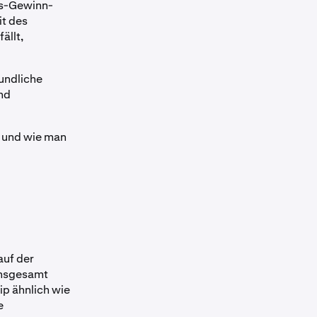
rs-Gewinn-
it des
ällt,
eundliche
und
t und wie man
auf der
insgesamt
ip ähnlich wie
e