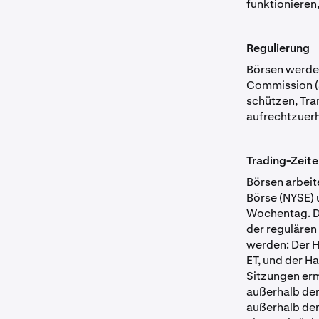
funktionieren,
Regulierung
Börsen werden
Commission (S
schützen, Tr
aufrechtzuerh
Trading-Zeit
Börsen arbeit
Börse (NYSE) 
Wochentag. D
der regulären
werden: Der H
ET, und der H
Sitzungen erm
außerhalb der
außerhalb der 