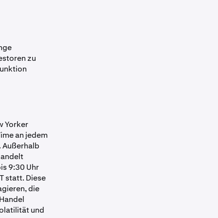
ange
vestoren zu
unktion
w Yorker
Time an jedem
. Außerhalb
handelt
is 9:30 Uhr
 statt. Diese
gieren, die
 Handel
latilität und