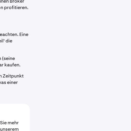
einen Broker
n profitieren.
beachten. Eine
il‘ die
 (seine
ar kaufen.
um Zeitpunkt
was einer
 Sie mehr
n unserem