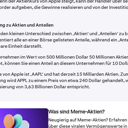
Wenn der Aktienkurs von Apple steigt, kann der Händler über s
rder aufgeben, die Gewinne realisieren und von der Investitio
g zu Aktien und Anteilen
, den kleinen Unterschied zwischen ‚Aktien‘ und ‚Anteilen‘ zu 
entiert
alle
an einer Börse gelisteten Anteile, während ein ‚Ante
are Einheit darstellt.
rnehmen im Wert von 500 Millionen Dollar 50 Millionen Aktien
bt, können Sie einen Anteil an diesem Unternehmen für 10 Doll
 von Apple ist ‚AAPL‘ und hat derzeit 15 Milliarden Aktien. Z
ng wird APPL zu einem Preis von etwa 240 Dollar gehandelt, 
ierung von 3,63 Billionen Dollar entspricht.
Was sind Meme-Aktien?
Neugierig auf Meme-Aktien? Erfahren
über diese viralen Vermögenswerte i