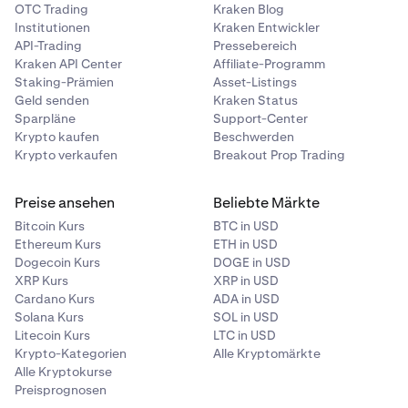
OTC Trading
Kraken Blog
Institutionen
Kraken Entwickler
API-Trading
Pressebereich
Kraken API Center
Affiliate-Programm
Staking-Prämien
Asset-Listings
Geld senden
Kraken Status
Sparpläne
Support-Center
Krypto kaufen
Beschwerden
Krypto verkaufen
Breakout Prop Trading
Preise ansehen
Beliebte Märkte
Bitcoin Kurs
BTC in USD
Ethereum Kurs
ETH in USD
Dogecoin Kurs
DOGE in USD
XRP Kurs
XRP in USD
Cardano Kurs
ADA in USD
Solana Kurs
SOL in USD
Litecoin Kurs
LTC in USD
Krypto-Kategorien
Alle Kryptomärkte
Alle Kryptokurse
Preisprognosen