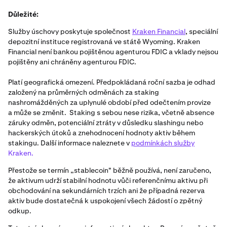
včetně nástrojů pro obchodování, financování a správu
Kraken Financial dostala do finančních potíží nebo
portfolia.
Důležité:
zkrachovala, může komisař Wyomingského bankovního
úřadu přijmout určitá opatření na ochranu zákazníků,
Služby úschovy poskytuje společnost
Kraken Financial
, speciální
včetně zahájení likvidačního řízení za účelem vypořádání
depozitní instituce registrovaná ve státě Wyoming. Kraken
záležitostí této instituce. V takovém řízení nemusí být
Financial není bankou pojištěnou agenturou FDIC a vklady nejsou
majetek držený na úschovním účtu zdrojem úhrady pro
pojištěny ani chráněny agenturou FDIC.
nesouvisející pohledávky věřitelů, pokud jsou splněna
Platí geografická omezení. Předpokládaná roční sazba je odhad
určitá kritéria.
založený na průměrných odměnách za staking
nashromážděných za uplynulé období před odečtením provize
a může se změnit. Staking s sebou nese rizika, včetně absence
záruky odměn, potenciální ztráty v důsledku slashingu nebo
hackerských útoků a znehodnocení hodnoty aktiv během
stakingu. Další informace naleznete v
podmínkách služby
Kraken.
Přestože se termín „stablecoin" běžně používá, není zaručeno,
že aktivum udrží stabilní hodnotu vůči referenčnímu aktivu při
obchodování na sekundárních trzích ani že případná rezerva
aktiv bude dostatečná k uspokojení všech žádostí o zpětný
odkup.