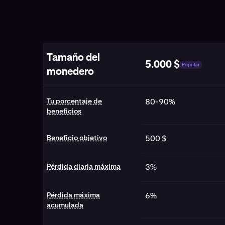
Tamaño del
5.000 $
Popular
monedero
Tabla explicativa de tamaños de cuenta Kraken Prop par
Tu porcentaje de
80-90%
beneficios
Beneficio objetivo
500 $
Pérdida diaria máxima
3%
Pérdida máxima
6%
acumulada