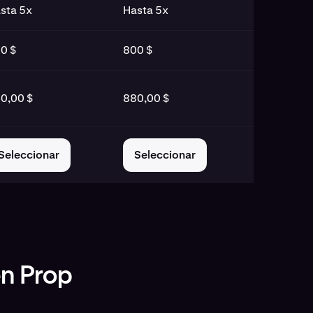
sta 5x
Hasta 5x
0 $
800 $
0,00 $
880,00 $
Seleccionar
Seleccionar
en Prop
uenta Kraken Prop para Intermediate
cuenta Kraken Prop para Advanced