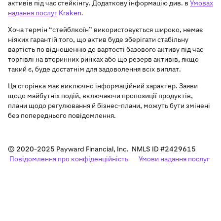
активів під час стейкінгу. Додаткову інформацію див. в
Умовах
надання послуг
Kraken.
Хоча термін “стейблкоїн” використовується широко, немає
ніяких гарантій того, що актив буде зберігати стабільну
вартість по відношенню до вартості базового активу під час
торгівлі на вторинних ринках або що резерв активів, якщо
такий є, буде достатнім для задоволення всіх виплат.
Ця сторінка має виключно інформаційний характер. Заяви
щодо майбутніх подій, включаючи пропозиції продуктів,
плани щодо регулювання й бізнес-плани, можуть бути змінені
без попереднього повідомлення.
© 2020-2025 Payward Financial, Inc. NMLS ID #2429615
Повідомлення про конфіденційність
Умови надання послуг