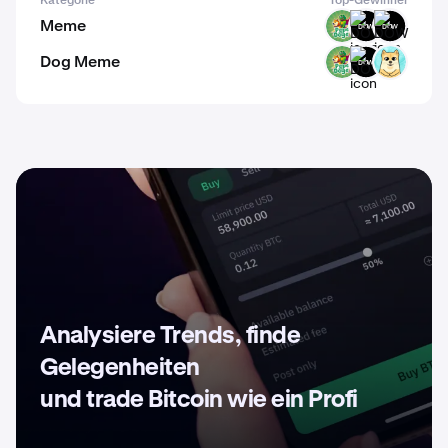
Kategorie
Top-Gewinner
Meme
PODGE
DOW
DOW
Dog Meme
PODGE
DOW
SHIBU
Analysiere Trends, finde
Gelegenheiten
und trade Bitcoin wie ein Profi