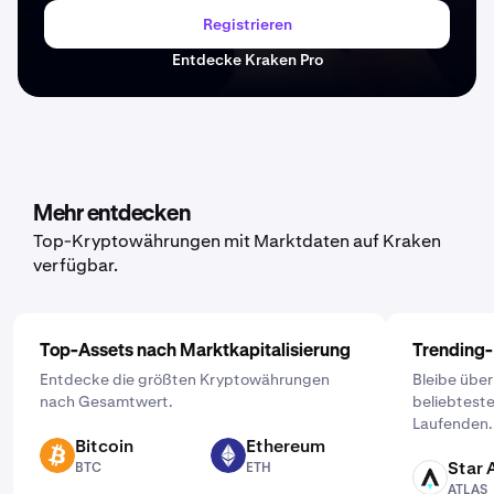
Registrieren
Entdecke Kraken Pro
Mehr entdecken
Top-Kryptowährungen mit Marktdaten auf Kraken
verfügbar.
Top-Assets nach Marktkapitalisierung
Trending
Entdecke die größten Kryptowährungen
Bleibe übe
nach Gesamtwert.
beliebtest
Laufenden.
Bitcoin
Ethereum
BTC
ETH
Star 
BTC
ETH
ATLAS
ATLAS