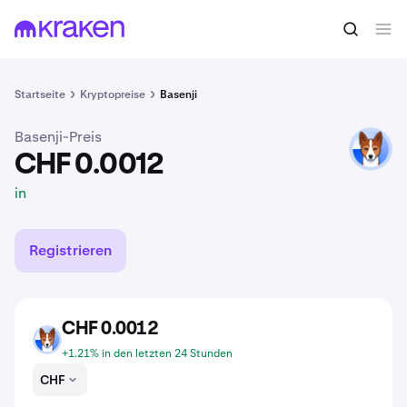
CHF 0.0012
BENJI kaufen
in
Startseite
Kryptopreise
Basenji
Basenji-Preis
BENJI
CHF 0.0012
in
Registrieren
CHF 0.0012
BENJI
+1.21% in den letzten 24 Stunden
CHF