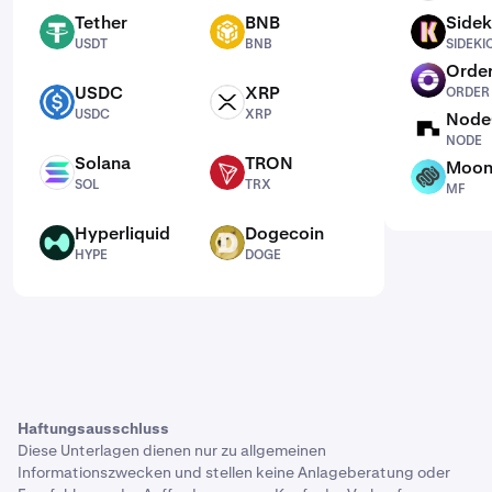
Tether
BNB
Sidek
USDT
BNB
SIDEKICK
USDT
BNB
SIDEKI
Order
ORDER
USDC
XRP
ORDER
USDC
XRP
USDC
XRP
Node
NODE
NODE
Solana
TRON
Moon
SOL
TRX
MF
SOL
TRX
MF
Hyperliquid
Dogecoin
HYPE
DOGE
HYPE
DOGE
Haftungsausschluss
Diese Unterlagen dienen nur zu allgemeinen
Informationszwecken und stellen keine Anlageberatung oder