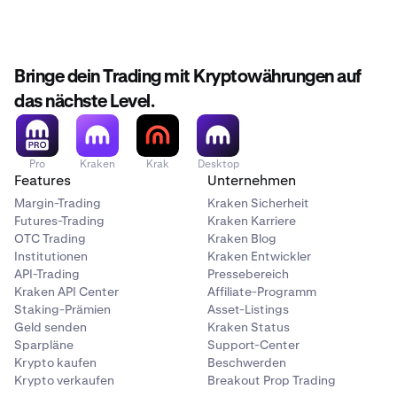
Bringe dein Trading mit Kryptowährungen auf
das nächste Level.
Pro
Kraken
Krak
Desktop
Features
Unternehmen
Margin-Trading
Kraken Sicherheit
Futures-Trading
Kraken Karriere
OTC Trading
Kraken Blog
Institutionen
Kraken Entwickler
API-Trading
Pressebereich
Kraken API Center
Affiliate-Programm
Staking-Prämien
Asset-Listings
Geld senden
Kraken Status
Sparpläne
Support-Center
Krypto kaufen
Beschwerden
Krypto verkaufen
Breakout Prop Trading