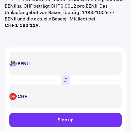
BENJI zu CHF beträgt CHF 0.0012 pro BENJI. Das
Umlaufangebot von Basenji beträgt 1’000’100’677
BENJI und die aktuelle Basenji-MK liegt bei
CHF 1’182’119
.
BENJI
BENJI
CHF
CHF
Sign up