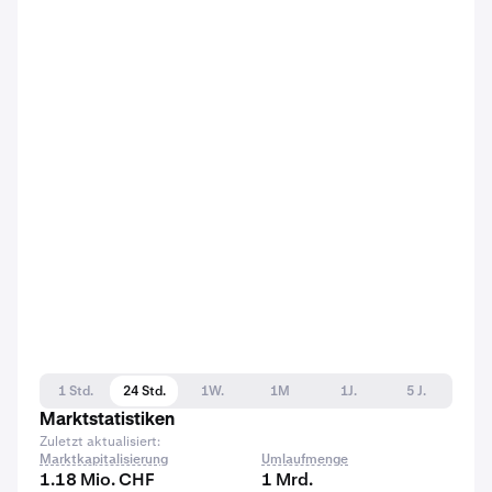
1 Std.
24 Std.
1W.
1M
1J.
5 J.
Marktstatistiken
Zuletzt aktualisiert:
Marktkapitalisierung
Umlaufmenge
1.18 Mio. CHF
1 Mrd.