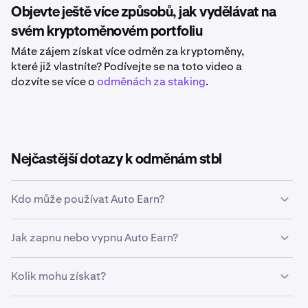
Objevte ještě více způsobů, jak vydělávat na
svém kryptoměnovém portfoliu
Máte zájem získat více odměn za kryptoměny,
které již vlastníte? Podívejte se na toto video a
dozvíte se více o
odměnách za staking
.
Nejčastější dotazy k odměnám stbl
Kdo může používat Auto Earn?
Vy! Pokud máte ověřený účet v podporované lokalitě a
Jak zapnu nebo vypnu Auto Earn?
vlastníte způsobilá aktiva, můžete začít používat Auto
Earn. Vaše výdělky se začnou na vašem účtu hromadit
V aplikaci Kraken nebo na webových stránkách přejděte
následující den.
Kolik mohu získat?
na stránku zůstatku účtu a zkontrolujte celkové odměny.
Odtud můžete Auto Earn kdykoli zapnout nebo vypnout.
Každé podporované krypto aktivum má vlastní