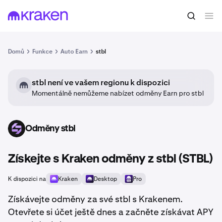
Domů
Funkce
Auto Earn
stbl
stbl není ve vašem regionu k dispozici
Momentálně nemůžeme nabízet odměny Earn pro stbl
Odměny stbl
STBL
Získejte s Kraken odměny z stbl (STBL)
K dispozici na
Kraken
Desktop
Pro
Získávejte odměny za své stbl s Krakenem.
Otevřete si účet ještě dnes a začněte získávat APY