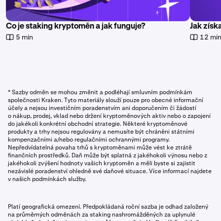
Co je staking kryptoměn a jak funguje?
Jak zís
5 min
12 mi
* Sazby odměn se mohou změnit a podléhají smluvním podmínkám
společnosti Kraken. Tyto materiály slouží pouze pro obecné informační
účely a nejsou investičním poradenstvím ani doporučením či žádostí
o nákup, prodej, vklad nebo držení kryptoměnových aktiv nebo o zapojení
do jakékoli konkrétní obchodní strategie. Některé kryptoměnové
produkty a trhy nejsou regulovány a nemusíte být chráněni státními
kompenzačními a/nebo regulačními ochrannými programy.
Nepředvídatelná povaha trhů s kryptoměnami může vést ke ztrátě
finančních prostředků. Daň může být splatná z jakéhokoli výnosu nebo z
jakéhokoli zvýšení hodnoty vašich kryptoměn a měli byste si zajistit
nezávislé poradenství ohledně své daňové situace. Více informací najdete
v našich podmínkách služby.
Platí geografická omezení. Předpokládaná roční sazba je odhad založený
na průměrných odměnách za staking nashromážděných za uplynulé