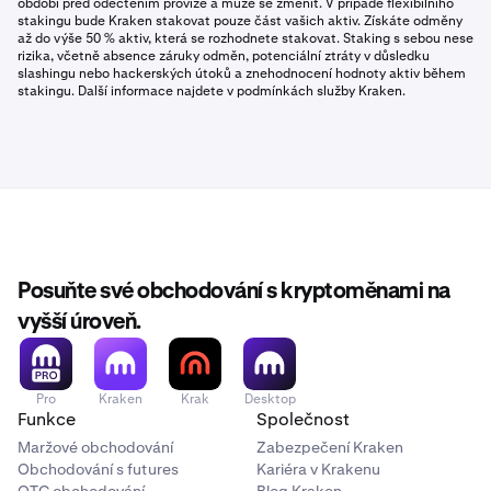
období před odečtením provize a může se změnit. V případě flexibilního
stakingu bude Kraken stakovat pouze část vašich aktiv. Získáte odměny
až do výše 50 % aktiv, která se rozhodnete stakovat. Staking s sebou nese
rizika, včetně absence záruky odměn, potenciální ztráty v důsledku
slashingu nebo hackerských útoků a znehodnocení hodnoty aktiv během
stakingu. Další informace najdete v podmínkách služby Kraken.
Posuňte své obchodování s kryptoměnami na
vyšší úroveň.
Pro
Kraken
Krak
Desktop
Funkce
Společnost
Maržové obchodování
Zabezpečení Kraken
Obchodování s futures
Kariéra v Krakenu