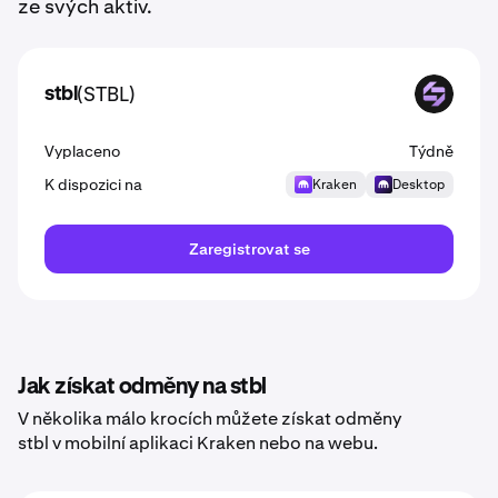
ze svých aktiv.
(STBL)
stbl
STBL
Vyplaceno
Týdně
K dispozici na
Kraken
Desktop
Zaregistrovat se
Jak získat odměny na stbl
V několika málo krocích můžete získat odměny
stbl v mobilní aplikaci Kraken nebo na webu.