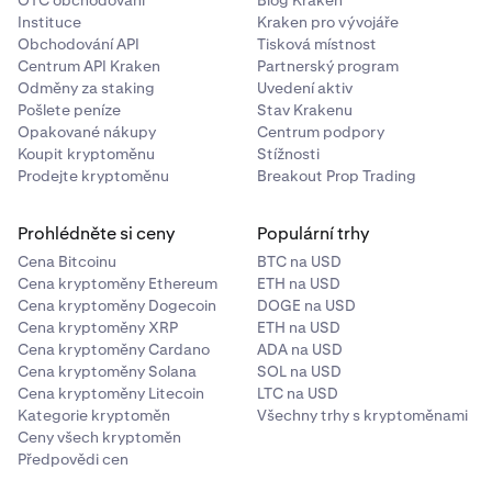
OTC obchodování
Blog Kraken
Instituce
Kraken pro vývojáře
Obchodování API
Tisková místnost
Centrum API Kraken
Partnerský program
Odměny za staking
Uvedení aktiv
Pošlete peníze
Stav Krakenu
Opakované nákupy
Centrum podpory
Koupit kryptoměnu
Stížnosti
Prodejte kryptoměnu
Breakout Prop Trading
Prohlédněte si ceny
Populární trhy
Cena Bitcoinu
BTC na USD
Cena kryptoměny Ethereum
ETH na USD
Cena kryptoměny Dogecoin
DOGE na USD
Cena kryptoměny XRP
ETH na USD
Cena kryptoměny Cardano
ADA na USD
Cena kryptoměny Solana
SOL na USD
Cena kryptoměny Litecoin
LTC na USD
Kategorie kryptoměn
Všechny trhy s kryptoměnami
Ceny všech kryptoměn
Předpovědi cen