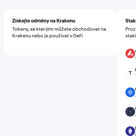
Získejte odměny na Krakenu
Stak
Tokeny, se kterými můžete obchodovat na
Proz
Krakenu nebo je používat v DeFi
stak
AVAX
TAO
ADA
ATOM
ETH