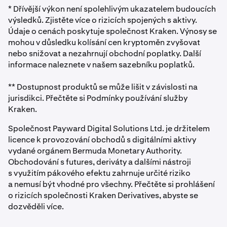
umožňuje předpovídat dlouhodobé potenciální ceny.
* Dřívější výkon není spolehlivým ukazatelem budoucích
budoucího výkonu.
výsledků. Zjistěte více o rizicích spojených s aktivy.
Údaje o cenách poskytuje společnost Kraken. Výnosy se
mohou v důsledku kolísání cen kryptoměn zvyšovat
nebo snižovat a nezahrnují obchodní poplatky. Další
informace naleznete v našem sazebníku poplatků.
** Dostupnost produktů se může lišit v závislosti na
jurisdikci. Přečtěte si Podmínky používání služby
Kraken.
Společnost Payward Digital Solutions Ltd. je držitelem
licence k provozování obchodů s digitálními aktivy
vydané orgánem Bermuda Monetary Authority.
Obchodování s futures, deriváty a dalšími nástroji
s využitím pákového efektu zahrnuje určité riziko
a nemusí být vhodné pro všechny. Přečtěte si prohlášení
o rizicích společnosti Kraken Derivatives, abyste se
dozvěděli více.