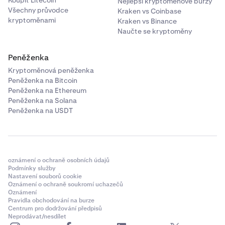
Koupit Litecoin
Nejlepší kryptoměnové burzy
Všechny průvodce
Kraken vs Coinbase
kryptoměnami
Kraken vs Binance
Naučte se kryptoměny
Peněženka
Kryptoměnová peněženka
Peněženka na Bitcoin
Peněženka na Ethereum
Peněženka na Solana
Peněženka na USDT
oznámení o ochraně osobních údajů
Podmínky služby
Nastavení souborů cookie
Oznámení o ochraně soukromí uchazečů
Oznámení
Pravidla obchodování na burze
Centrum pro dodržování předpisů
Neprodávat/nesdílet