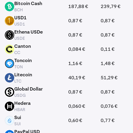
Bitcoin Cash
187,88 €
239,79 €
BCH
BCH
USD1
0,87 €
0,87 €
USD1
USD1
Ethena USDe
0,87 €
0,87 €
USDE
USDE
Canton
0,084 €
0,11 €
CC
CC
Toncoin
1,16 €
1,48 €
TON
TON
Litecoin
40,19 €
51,29 €
LTC
LTC
Global Dollar
0,87 €
0,87 €
USDG
USDG
Hedera
0,060 €
0,076 €
HBAR
HBAR
Sui
0,60 €
0,77 €
SUI
SUI
PayPal USD