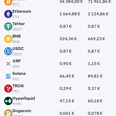
56 384,00 €
71 961,86 €
BTC
BTC
Ethereum
1 664,88 €
2 124,86 €
ETH
ETH
Tether
0,87 €
0,87 €
USDT
USDT
BNB
524,36 €
669,23 €
BNB
BNB
USDC
0,87 €
0,87 €
USDC
USDC
XRP
0,90 €
1,15 €
XRP
XRP
Solana
66,45 €
84,81 €
SOL
SOL
TRON
0,29 €
0,37 €
TRX
TRX
Hyperliquid
47,15 €
60,18 €
HYPE
HYPE
Dogecoin
0,061 €
0,078 €
DOGE