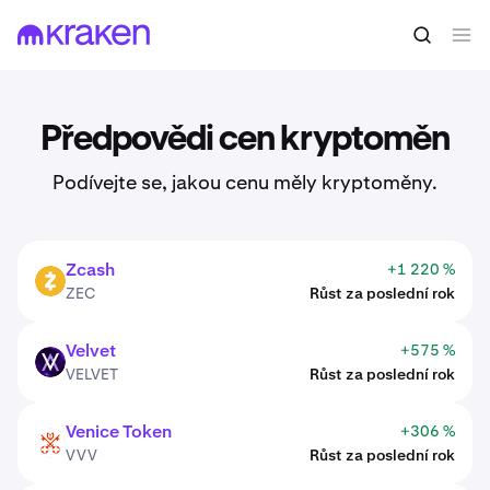
Předpovědi cen kryptoměn
Podívejte se, jakou cenu měly kryptoměny.
Zcash
+1 220 %
ZEC
ZEC
Růst za poslední rok
Velvet
+575 %
VELVET
VELVET
Růst za poslední rok
Venice Token
+306 %
VVV
VVV
Růst za poslední rok