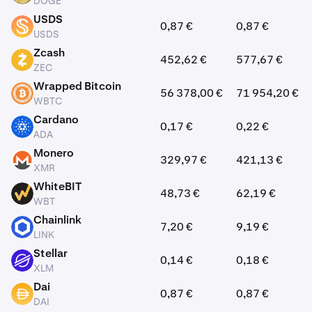
DOGE
USDS
0,87 €
0,87 €
USDS
USDS
Zcash
452,62 €
577,67 €
ZEC
ZEC
Wrapped Bitcoin
56 378,00 €
71 954,20 €
WBTC
WBTC
Cardano
0,17 €
0,22 €
ADA
ADA
Monero
329,97 €
421,13 €
XMR
XMR
WhiteBIT
48,73 €
62,19 €
WBT
WBT
Chainlink
7,20 €
9,19 €
LINK
LINK
Stellar
0,14 €
0,18 €
XLM
XLM
Dai
0,87 €
0,87 €
DAI
DAI