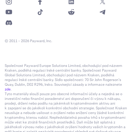
© 2011 – 2026 Payward, Inc.
Společnost Payward Europe Solutions Limited, obchodující pod názvem
Kraken, podléhá regulaci Irské centrální banky. Společnost Payward
Global Solutions Limited, obchodující pod názvem Kraken, podléhá
regulaci Irské centrální banky. Sídlo společnosti: 70 Sir John Rogerson’s
Quay, Dublin, D02 R296, Irsko. Související zásady a informace naleznete
zde
.
Tyto materiály slouží pouze pro obecné informační účely a nejedná se o
investiční nebo finanční poradenství ani doporučení či výzvu k nákupu,
prodeji, držení nebo podílu na jakémkoli kryptoměnovém aktivu ani
k zapojení se do jakékoli konkrétní obchodní strategie. Společnost Kraken
neusiluje a nebude usilovat o zvýšení nebo snížení ceny žádné konkrétní
kryptoměny, kterou nabízí. Nepředvídatelná povaha trhů s kryptoměnami
může vést ke ztrátě finančních prostředků. Daň může být splatná z
jakéhokoli výnosu nebo z jakéhokoli zvýšení hodnoty vašich kryptoměn a
měli byste si zajistit nezávislé poradenství ohledně své daňové situace.