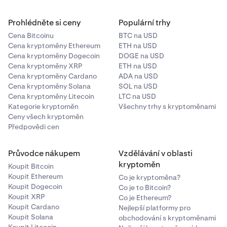
Prohlédněte si ceny
Populární trhy
Cena Bitcoinu
BTC na USD
Cena kryptoměny Ethereum
ETH na USD
Cena kryptoměny Dogecoin
DOGE na USD
Cena kryptoměny XRP
ETH na USD
Cena kryptoměny Cardano
ADA na USD
Cena kryptoměny Solana
SOL na USD
Cena kryptoměny Litecoin
LTC na USD
Kategorie kryptoměn
Všechny trhy s kryptoměnami
Ceny všech kryptoměn
Předpovědi cen
Průvodce nákupem
Vzdělávání v oblasti
kryptoměn
Koupit Bitcoin
Koupit Ethereum
Co je kryptoměna?
Koupit Dogecoin
Co je to Bitcoin?
Koupit XRP
Co je Ethereum?
Koupit Cardano
Nejlepší platformy pro
Koupit Solana
obchodování s kryptoměnami