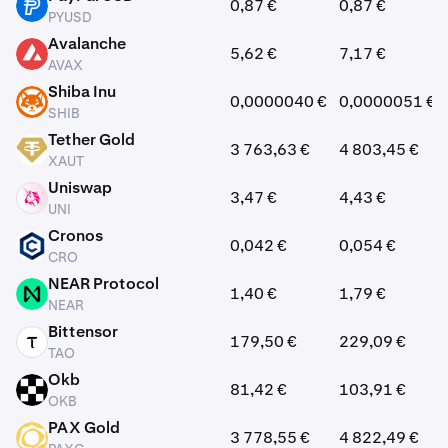
0,87 €
0,87 €
PYUSD
PYUSD
Avalanche
5,62 €
7,17 €
AVAX
AVAX
Shiba Inu
0,0000040 €
0,0000051 €
SHIB
SHIB
Tether Gold
3 763,63 €
4 803,45 €
XAUT
XAUT
Uniswap
3,47 €
4,43 €
UNI
UNI
Cronos
0,042 €
0,054 €
CRO
CRO
NEAR Protocol
1,40 €
1,79 €
NEAR
NEAR
Bittensor
179,50 €
229,09 €
TAO
TAO
Okb
81,42 €
103,91 €
OKB
OKB
PAX Gold
3 778,55 €
4 822,49 €
PAXG