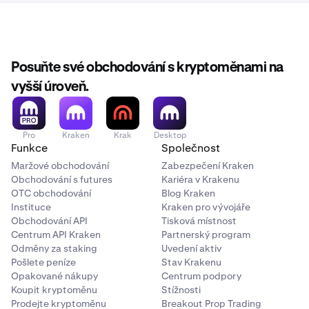
Posuňte své obchodování s kryptoměnami na
vyšší úroveň.
Pro
Kraken
Krak
Desktop
Funkce
Společnost
Maržové obchodování
Zabezpečení Kraken
Obchodování s futures
Kariéra v Krakenu
OTC obchodování
Blog Kraken
Instituce
Kraken pro vývojáře
Obchodování API
Tisková místnost
Centrum API Kraken
Partnerský program
Odměny za staking
Uvedení aktiv
Pošlete peníze
Stav Krakenu
Opakované nákupy
Centrum podpory
Koupit kryptoměnu
Stížnosti
Prodejte kryptoměnu
Breakout Prop Trading