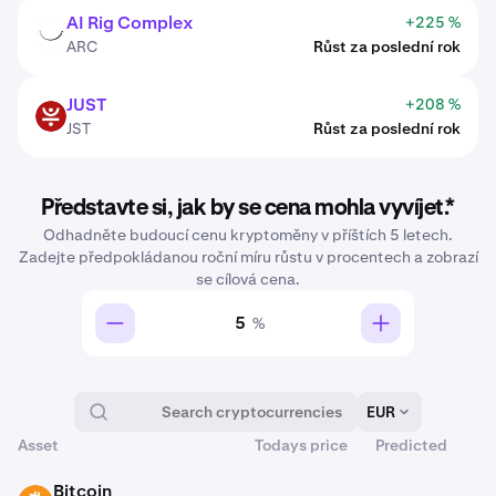
AI Rig Complex
+225 %
ARC
ARC
Růst za poslední rok
JUST
+208 %
JST
JST
Růst za poslední rok
Představte si, jak by se cena mohla vyvíjet.*
Odhadněte budoucí cenu kryptoměny v příštích 5 letech.
Zadejte předpokládanou roční míru růstu v procentech a zobrazí
se cílová cena.
%
EUR
Asset
Todays price
Predicted
K obchodování na Krakenu
Bitcoin