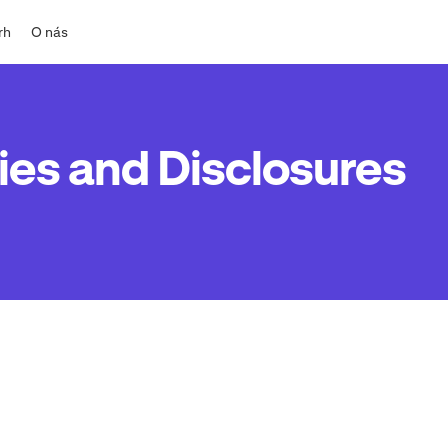
rh
O nás
ies and Disclosures