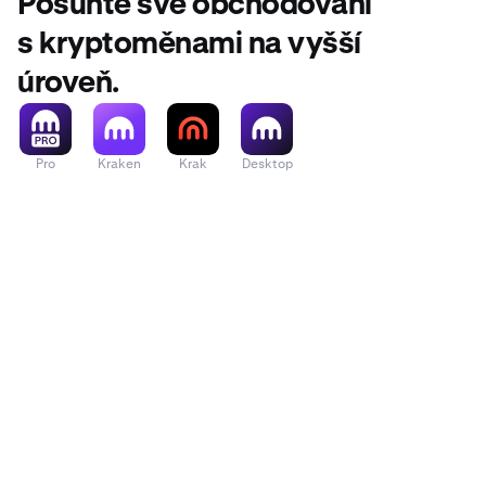
Posuňte své obchodování
s kryptoměnami na vyšší
úroveň.
Pro
Kraken
Krak
Desktop