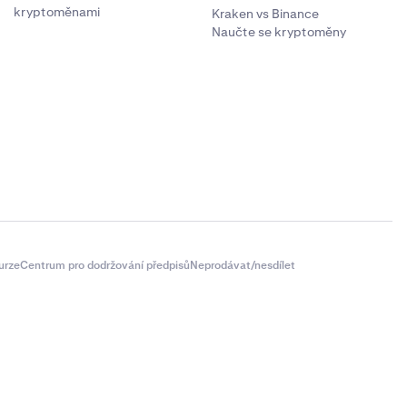
kryptoměnami
Kraken vs Binance
Naučte se kryptoměny
urze
Centrum pro dodržování předpisů
Neprodávat/nesdílet