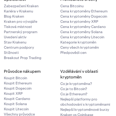
Zabezpečení Kraken
Cena Bitcoinu
Kariéra v Krakenu
Cena kryptoměny Ethereum
Blog Kraken
Cena kryptoměny Dogecoin
Kraken pro vývojáře
Cena kryptoměny XRP
Tisková místnost
Cena kryptoměny Cardano
Partnerský program
Cena kryptoměny Solana
Uvedení aktiv
Cena kryptoměny Litecoin
Stav Krakenu
Kategorie kryptoměn
Centrum podpory
Ceny všech kryptoměn
Stížnosti
Předpovědi cen
Breakout Prop Trading
Průvodce nákupem
Vzdělávání v oblasti
kryptoměn
Koupit Bitcoin
Koupit Ethereum
Co je kryptoměna?
Koupit Dogecoin
Co je to Bitcoin?
Koupit XRP
Co je Ethereum?
Koupit Cardano
Nejlepší platformy pro
Koupit Solana
obchodování s kryptoměnami
Koupit Litecoin
Nejlepší kryptoměnové burzy
Všechny průvodce
Kraken vs Coinbase