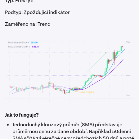
Typ: Překrytí
Podtyp: Zpožďující indikátor
Zaměřeno na: Trend
Jak to funguje?
Jednoduchý klouzavý průměr (SMA) představuje
průměrnou cenu za dané období. Například 50denní
SMA sčítá závěrečné ceny předchozích 50 dnů a poté