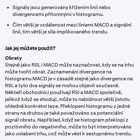
Signály jsou generovány křížením linií nebo
divergencemi přítomnými v histogramu.
Čím větší je vzdálenost mezi liniemi MACD a signální
linií, tím větší je síla implikovaného trendu.
Jak jej můžete použít?
Obraty
Stejně jako RSI, i MACD může naznačovat, kdy se na trhu
může tvořit obrat. Zaznamenání divergence na
histogramu MACD je v zásadě stejné jako divergence na
RSI, a tyto dva signály se mohou objevit současně.
Někteří obchodníci používají RSI a MACD společně,
jelikož když se shodují, může to nabídnout větší jistotu
ohledně konkrétní teze. Překlopení histogramu z jedné
strany na druhou je také považováno za potenciální
signál obratu. Například, když se histogram překlopí z
pozitivního do negativního, může to být interpretováno
jako oslabení trhu, což může vést k sestupnému trendu.