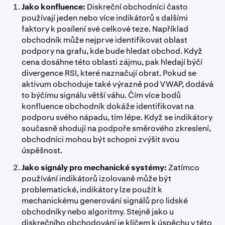
Jako konfluence:
Diskreční obchodníci často
používají jeden nebo více indikátorů s dalšími
faktory k posílení své celkové teze. Například
obchodník může nejprve identifikovat oblast
podpory na grafu, kde bude hledat obchod. Když
cena dosáhne této oblasti zájmu, pak hledají býčí
divergence RSI, které naznačují obrat. Pokud se
aktivum obchoduje také výrazně pod VWAP, dodává
to býčímu signálu větší váhu. Čím více bodů
konfluence obchodník dokáže identifikovat na
podporu svého nápadu, tím lépe. Když se indikátory
současně shodují na podpoře směrového zkreslení,
obchodníci mohou být schopni zvýšit svou
úspěšnost.
Jako signály pro mechanické systémy:
Zatímco
používání indikátorů izolovaně může být
problematické, indikátory lze použít k
mechanickému generování signálů pro lidské
obchodníky nebo algoritmy. Stejně jako u
diskrečního obchodování je klíčem k úspěchu v této