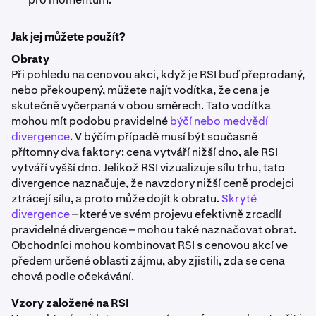
Jak jej můžete použít?
Obraty
Při pohledu na cenovou akci, když je RSI buď přeprodaný,
nebo překoupený, můžete najít vodítka, že cena je
skutečně vyčerpaná v obou směrech. Tato vodítka
mohou mít podobu pravidelné
býčí nebo medvědí
divergence
. V býčím případě musí být současně
přítomny dva faktory: cena vytváří nižší dno, ale RSI
vytváří vyšší dno. Jelikož RSI vizualizuje sílu trhu, tato
divergence naznačuje, že navzdory nižší ceně prodejci
ztrácejí sílu, a proto může dojít k obratu.
Skryté
divergence
– které ve svém projevu efektivně zrcadlí
pravidelné divergence – mohou také naznačovat obrat.
Obchodníci mohou kombinovat RSI s cenovou akcí ve
předem určené oblasti zájmu, aby zjistili, zda se cena
chová podle očekávání.
Vzory založené na RSI