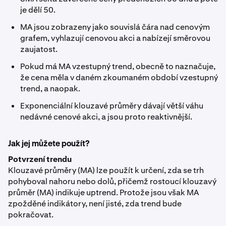
je dělí 50.
MA jsou zobrazeny jako souvislá čára nad cenovým
grafem, vyhlazují cenovou akci a nabízejí směrovou
zaujatost.
Pokud má MA vzestupný trend, obecně to naznačuje,
že cena měla v daném zkoumaném období vzestupný
trend, a naopak.
Exponenciální klouzavé průměry dávají větší váhu
nedávné cenové akci, a jsou proto reaktivnější.
Jak jej můžete použít?
Potvrzení trendu
Klouzavé průměry (MA) lze použít k určení, zda se trh
pohyboval nahoru nebo dolů, přičemž rostoucí klouzavý
průměr (MA) indikuje uptrend. Protože jsou však MA
zpožděné indikátory, není jisté, zda trend bude
pokračovat.