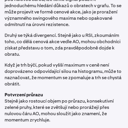
jednoduchému hledání důkazů o obratech v grafu. To se
může projevit ve formě cenové akce, jako je proražení
významného swingového maxima nebo opakované
odmítnutí na úrovni rezistence.
Druhý se týká divergencí. Stejně jako u RSI, zkoumáním
toho, co dělá cenová akce vedle AO, mohou obchodníci
získat představu o tom, zda pravděpodobně dojde k
obratu.
Když je trh býčí, pokud vyšší maximum v ceně není
doprovázeno odpovídající silou na histogramu, může to
naznačovat, že momentum se zpomaluje a trh se chystá
obrátit.
Potvrzení průrazu
Stejně jako rostoucí objem po průrazu, konsekutivní
zelené pruhy, které se zvětšují nebo prorážejí přes
nulovou čáru AO, mohou sloužit jako znamení, že
momentum zrychluje.