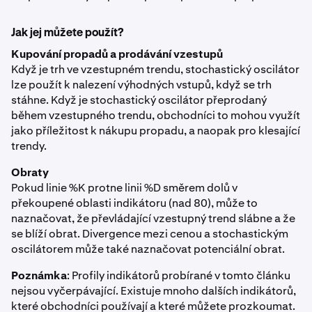
Jak jej můžete použít?
Kupování propadů a prodávání vzestupů
Když je trh ve vzestupném trendu, stochastický oscilátor
lze použít k nalezení výhodných vstupů, když se trh
stáhne. Když je stochastický oscilátor přeprodaný
během vzestupného trendu, obchodníci to mohou využít
jako příležitost k nákupu propadu, a naopak pro klesající
trendy.
Obraty
Pokud linie %K protne linii %D směrem dolů v
překoupené oblasti indikátoru (nad 80), může to
naznačovat, že převládající vzestupný trend slábne a že
se blíží obrat. Divergence mezi cenou a stochastickým
oscilátorem může také naznačovat potenciální obrat.
Poznámka
: Profily indikátorů probírané v tomto článku
nejsou vyčerpávající. Existuje mnoho dalších indikátorů,
které obchodníci používají a které můžete prozkoumat.