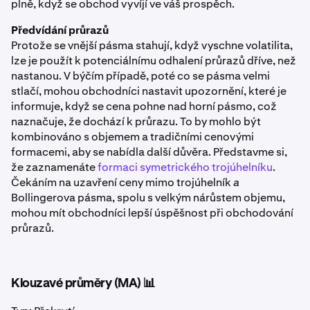
plně, když se obchod vyvíjí ve váš prospěch.
Předvídání průrazů
Protože se vnější pásma stahují, když vyschne volatilita,
lze je použít k potenciálnímu odhalení průrazů dříve, než
nastanou. V býčím případě, poté co se pásma velmi
stlačí, mohou obchodníci nastavit upozornění, které je
informuje, když se cena pohne nad horní pásmo, což
naznačuje, že dochází k průrazu. To by mohlo být
kombinováno s objemem a tradičními cenovými
formacemi, aby se nabídla další důvěra. Představme si,
že zaznamenáte
formaci symetrického trojúhelníku
.
Čekáním na uzavření ceny mimo trojúhelník
a
Bollingerova pásma, spolu s velkým nárůstem objemu,
mohou mít obchodníci lepší úspěšnost při obchodování
průrazů.
Klouzavé průměry (MA) 📊