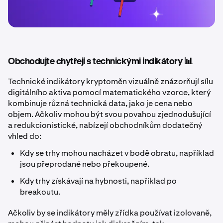
Obchodujte chytřeji s technickými indikátory 📊
Technické indikátory kryptoměn vizuálně znázorňují sílu
digitálního aktiva pomocí matematického vzorce, který
kombinuje různá technická data, jako je cena nebo
objem. Ačkoliv mohou být svou povahou zjednodušující
a redukcionistické, nabízejí obchodníkům dodatečný
vhled do:
Kdy se trhy mohou nacházet v bodě obratu, například
jsou přeprodané nebo překoupené.
Kdy trhy získávají na hybnosti, například po
breakoutu.
Ačkoliv by se indikátory měly zřídka používat izolovaně,