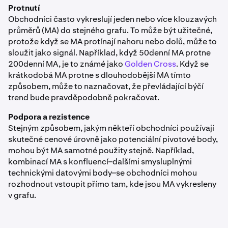
Protnutí
Obchodníci často vykreslují jeden nebo více klouzavých
průměrů (MA) do stejného grafu. To může být užitečné,
protože když se MA protínají nahoru nebo dolů, může to
sloužit jako signál. Například, když 50denní MA protne
200denní MA, je to známé jako
Golden Cross
. Když se
krátkodobá MA protne s dlouhodobější MA tímto
způsobem, může to naznačovat, že převládající býčí
trend bude pravděpodobně pokračovat.
Podpora a rezistence
Stejným způsobem, jakým někteří obchodníci používají
skutečné cenové úrovně jako potenciální pivotové body,
mohou být MA samotné použity stejně. Například,
kombinací MA s konfluencí–dalšími smysluplnými
technickými datovými body–se obchodníci mohou
rozhodnout vstoupit přímo tam, kde jsou MA vykresleny
v grafu.