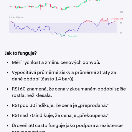
Jak to funguje?
Měří rychlost a změnu cenových pohybů.
Vypočítává průměrné zisky a průměrné ztráty za
dané období (často 14 barů).
RSI 60 znamená, že cena v zkoumaném období spíše
rostla, než klesala.
RSI pod 30 indikuje, že cena je „přeprodaná.“
RSI nad 70 indikuje, že cena je „překoupená.“
Úroveň 50 často funguje jako podpora a rezistence
pro momentum.