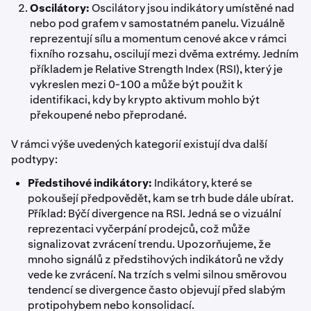
Oscilátory:
Oscilátory jsou indikátory umístěné nad
nebo pod grafem v samostatném panelu. Vizuálně
reprezentují sílu a momentum cenové akce v rámci
fixního rozsahu, oscilují mezi dvěma extrémy. Jedním
příkladem je Relative Strength Index (RSI), který je
vykreslen mezi 0-100 a může být použit k
identifikaci, kdy by krypto aktivum mohlo být
překoupené nebo přeprodané.
V rámci výše uvedených kategorií existují dva další
podtypy:
Předstihové indikátory:
Indikátory, které se
pokoušejí předpovědět, kam se trh bude dále ubírat.
Příklad: Býčí divergence na RSI. Jedná se o vizuální
reprezentaci vyčerpání prodejců, což může
signalizovat zvrácení trendu. Upozorňujeme, že
mnoho signálů z předstihových indikátorů ne vždy
vede ke zvrácení. Na trzích s velmi silnou směrovou
tendencí se divergence často objevují před slabým
protipohybem nebo konsolidací.