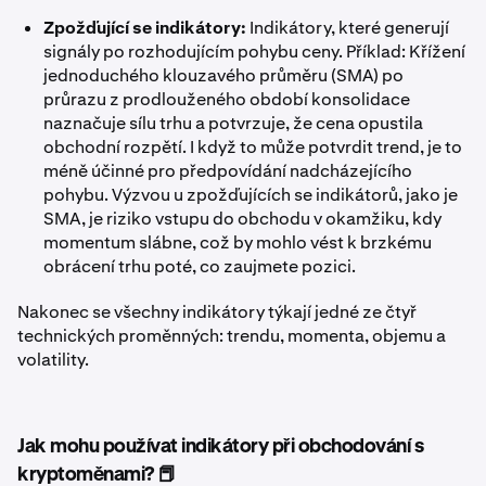
Zpožďující se indikátory:
Indikátory, které generují
signály po rozhodujícím pohybu ceny. Příklad: Křížení
jednoduchého klouzavého průměru (SMA) po
průrazu z prodlouženého období konsolidace
naznačuje sílu trhu a potvrzuje, že cena opustila
obchodní rozpětí. I když to může potvrdit trend, je to
méně účinné pro předpovídání nadcházejícího
pohybu. Výzvou u zpožďujících se indikátorů, jako je
SMA, je riziko vstupu do obchodu v okamžiku, kdy
momentum slábne, což by mohlo vést k brzkému
obrácení trhu poté, co zaujmete pozici.
Nakonec se všechny indikátory týkají jedné ze čtyř
technických proměnných: trendu, momenta, objemu a
volatility.
Jak mohu používat indikátory při obchodování s
kryptoměnami? 📕