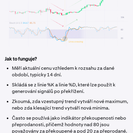
Jak to funguje?
Měří aktuální cenu vzhledem k rozsahu za dané
období, typicky 14 dní.
Skládá se z linie %K a linie %D, které lze použít k
generování signálů po překřížení.
Zkoumá, zda vzestupný trend vytváří nové maximum,
nebo zda klesající trend vytváří nová minima.
Často se používá jako indikátor překoupenosti nebo
přeprodanosti, přičemž hodnoty nad 80 jsou
považovány za překoupené a pod 20 za přeprodané.