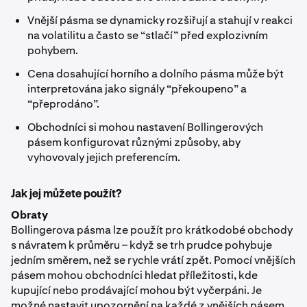
Vnější pásma se dynamicky rozšiřují a stahují v reakci
na volatilitu a často se “stlačí” před explozivním
pohybem.
Cena dosahující horního a dolního pásma může být
interpretována jako signály “překoupeno” a
“přeprodáno”.
Obchodníci si mohou nastavení Bollingerových
pásem konfigurovat různými způsoby, aby
vyhovovaly jejich preferencím.
Jak jej můžete použít?
Obraty
Bollingerova pásma lze použít pro krátkodobé obchody
s návratem k průměru – když se trh prudce pohybuje
jedním směrem, než se rychle vrátí zpět. Pomocí vnějších
pásem mohou obchodníci hledat příležitosti, kde
kupující nebo prodávající mohou být vyčerpáni. Je
možné nastavit upozornění na každé z vnějších pásem