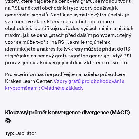
Vzory, které najdete na cenovém grafu, se mohou tvořit i
na RSI, a někteří obchodníci tyto vzory používají k
generování signálů. Například symetrický trojúhelník je
vzor cenové akce, který znají a obchodují mnozí
obchodníci. Identifikuje se řadou vyšších minim a nižších
maxim, jak se cena „stáčí“ před dalším pohybem. Stejný
vzor se může tvořit i na RSI. Jakmile trojúhelník
identifikujete a nakreslíte (výkresy můžete přidat do RSI
stejně jako na cenový graf), signál se generuje, když RSI
prorazí jednu z konvergujících linií v kterémkoli směru.
Pro více informací se podívejte na našeho průvodce v
Kraken Learn Center,
Vzory grafů pro obchodování s
kryptoměnami: Ovládněte základy
Klouzavý průměr konvergence divergence (MACD)
📚
Typ: Oscilátor