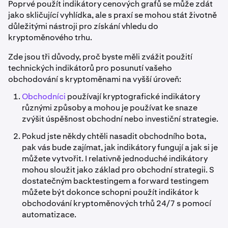
Poprvé použít indikátory cenových grafů se může zdát
jako skličující vyhlídka, ale s praxí se mohou stát životně
důležitými nástroji pro získání vhledu do
kryptoměnového trhu.
Zde jsou tři důvody, proč byste měli zvážit použití
technických indikátorů pro posunutí vašeho
obchodování s kryptoměnami na vyšší úroveň:
Obchodníci
používají kryptografické indikátory
různými způsoby a mohou je používat ke snaze
zvýšit úspěšnost obchodní nebo investiční strategie.
Pokud jste někdy chtěli nasadit obchodního bota,
pak vás bude zajímat, jak indikátory fungují a jak si je
můžete vytvořit. I relativně jednoduché indikátory
mohou sloužit jako základ pro obchodní strategii. S
dostatečným backtestingem a forward testingem
můžete být dokonce schopni použít indikátor k
obchodování kryptoměnových trhů 24/7 s pomocí
automatizace.