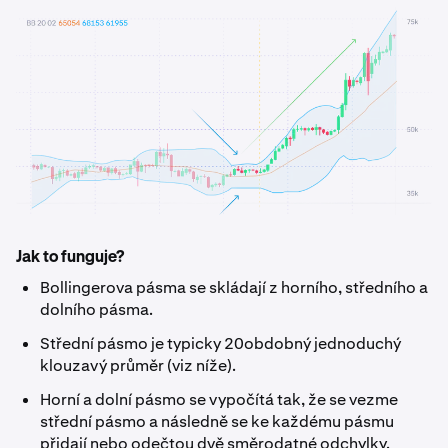
Jak to funguje?
Bollingerova pásma se skládají z horního, středního a
dolního pásma.
Střední pásmo je typicky 20obdobný jednoduchý
klouzavý průměr (viz níže).
Horní a dolní pásmo se vypočítá tak, že se vezme
střední pásmo a následně se ke každému pásmu
přidají nebo odečtou dvě směrodatné odchylky.