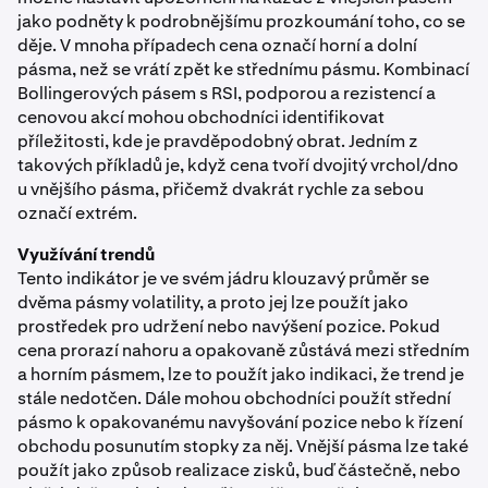
jako podněty k podrobnějšímu prozkoumání toho, co se
děje. V mnoha případech cena označí horní a dolní
pásma, než se vrátí zpět ke střednímu pásmu. Kombinací
Bollingerových pásem s RSI, podporou a rezistencí a
cenovou akcí mohou obchodníci identifikovat
příležitosti, kde je pravděpodobný obrat. Jedním z
takových příkladů je, když cena tvoří dvojitý vrchol/dno
u vnějšího pásma, přičemž dvakrát rychle za sebou
označí extrém.
Využívání trendů
Tento indikátor je ve svém jádru klouzavý průměr se
dvěma pásmy volatility, a proto jej lze použít jako
prostředek pro udržení nebo navýšení pozice. Pokud
cena prorazí nahoru a opakovaně zůstává mezi středním
a horním pásmem, lze to použít jako indikaci, že trend je
stále nedotčen. Dále mohou obchodníci použít střední
pásmo k opakovanému navyšování pozice nebo k řízení
obchodu posunutím stopky za něj. Vnější pásma lze také
použít jako způsob realizace zisků, buď částečně, nebo