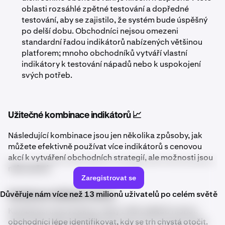
oblasti rozsáhlé zpětné testování a dopředné
testování, aby se zajistilo, že systém bude úspěšný
po delší dobu. Obchodníci nejsou omezeni
standardní řadou indikátorů nabízených většinou
platforem; mnoho obchodníků vytváří vlastní
indikátory k testování nápadů nebo k uspokojení
svých potřeb.
Užitečné kombinace indikátorů 📈
Následující kombinace jsou jen několika způsoby, jak
můžete efektivně používat více indikátorů s cenovou
akcí k vytváření obchodních strategií, ale možnosti jsou
nekonečné.
Zaregistrovat se
Důvěřuje nám více než 13 milionů uživatelů po celém světě
Kombinace indikátorů obratu
Kombinací cenové akce s daty z RSI a MACD mohou
obchodníci lépe identifikovat, kdy se trh chystá otočit.