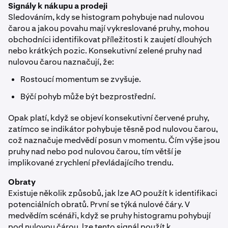
Signály k nákupu a prodeji
Sledováním, kdy se histogram pohybuje nad nulovou
čarou a jakou povahu mají vykreslované pruhy, mohou
obchodníci identifikovat příležitosti k zaujetí dlouhých
nebo krátkých pozic. Konsekutivní zelené pruhy nad
nulovou čarou naznačují, že:
Rostoucí momentum se zvyšuje.
Býčí pohyb může být bezprostřední.
Opak platí, když se objeví konsekutivní červené pruhy,
zatímco se indikátor pohybuje těsně pod nulovou čarou,
což naznačuje medvědí posun v momentu. Čím výše jsou
pruhy nad nebo pod nulovou čarou, tím větší je
implikované zrychlení převládajícího trendu.
Obraty
Existuje několik způsobů, jak lze AO použít k identifikaci
potenciálních obratů. První se týká nulové čáry. V
medvědím scénáři, když se pruhy histogramu pohybují
pod nulovou čárou, lze tento signál použít k