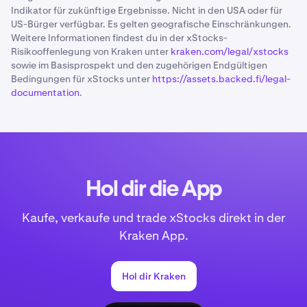
Indikator für zukünftige Ergebnisse. Nicht in den USA oder für
US-Bürger verfügbar. Es gelten geografische Einschränkungen.
Weitere Informationen findest du in der xStocks-
Risikooffenlegung von Kraken unter
kraken.com/legal/xstocks
sowie im Basisprospekt und den zugehörigen Endgültigen
Bedingungen für xStocks unter
https://assets.backed.fi/legal-
documentation
.
Hol dir die App
Kaufe, verkaufe und trade xStocks direkt in der
Kraken App.
Hol dir Kraken