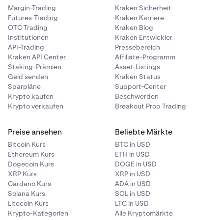
Margin-Trading
Kraken Sicherheit
Futures-Trading
Kraken Karriere
OTC Trading
Kraken Blog
Institutionen
Kraken Entwickler
API-Trading
Pressebereich
Kraken API Center
Affiliate-Programm
Staking-Prämien
Asset-Listings
Geld senden
Kraken Status
Sparpläne
Support-Center
Krypto kaufen
Beschwerden
Krypto verkaufen
Breakout Prop Trading
Preise ansehen
Beliebte Märkte
Bitcoin Kurs
BTC in USD
Ethereum Kurs
ETH in USD
Dogecoin Kurs
DOGE in USD
XRP Kurs
XRP in USD
Cardano Kurs
ADA in USD
Solana Kurs
SOL in USD
Litecoin Kurs
LTC in USD
Krypto-Kategorien
Alle Kryptomärkte