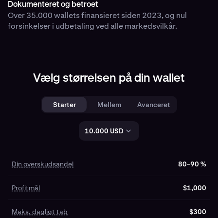
Dokumenteret og betroet
Over 35.000 wallets finansieret siden 2023, og nul
forsinkelser i udbetaling ved alle markedsvilkår.
Vælg størrelsen på din wallet
Starter
Mellem
Avanceret
10.000 USD
Grænser, mål, gearing og evalueringspriser for den valgte Kraken P
Grænser, mål, gearing og evaluerin
Din overskudsandel
80–
80–90 %
Din
90
overskudsandel
%
Profitmål
$1,000
Profitmål
$500
Maks. dagligt tab
$300