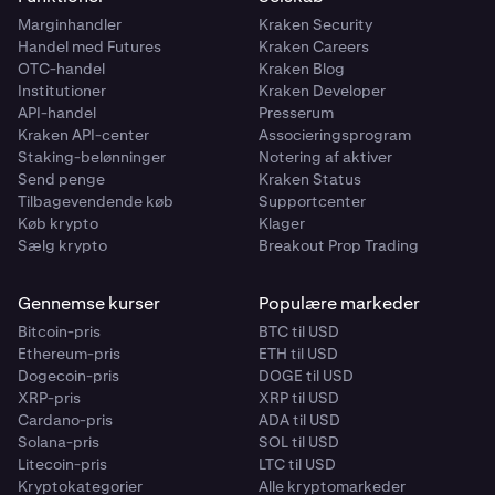
5x
5x
5x
5x
5x
5x
5x
5x
Marginhandler
Kraken Security
Handel med Futures
Kraken Careers
Evalueringsgebyr
$150
Evalueringsgebyr
$280
Evalueringsgebyr
$545
Evalueringsgebyr
$1,090
Evalueringsgebyr
$95
Evalueringsgebyr
$180
Evalueringsgebyr
$330
Evalueringsgebyr
$660
OTC-handel
Kraken Blog
Institutioner
Kraken Developer
API-handel
Presserum
Ved
Ved
Ved
Ved
Ved
Ved
Ved
Ved
Kraken API-center
Associeringsprogram
90
90
90
90
90
90
90
90
$165
$308
$599.50
$1,199
$104.50
$198
$363
$726
Staking-belønninger
Notering af aktiver
%
%
%
%
%
%
%
%
Send penge
Kraken Status
profitsplit
profitsplit
profitsplit
profitsplit
profitsplit
profitsplit
profitsplit
profitsplit
Tilbagevendende køb
Supportcenter
Køb krypto
Klager
Sælg krypto
Breakout Prop Trading
Vælg
Vælg
Vælg
Vælg
Vælg
Vælg
Vælg
Vælg
Gennemse kurser
Populære markeder
Bitcoin-pris
BTC til USD
Ethereum-pris
ETH til USD
Dogecoin-pris
DOGE til USD
XRP-pris
XRP til USD
Cardano-pris
ADA til USD
Solana-pris
SOL til USD
Litecoin-pris
LTC til USD
Kryptokategorier
Alle kryptomarkeder