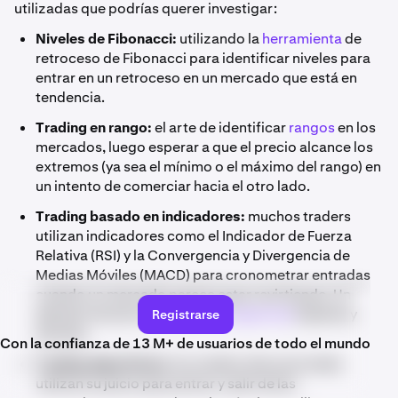
utilizadas que podrías querer investigar:
Niveles de Fibonacci:
utilizando la
herramienta
de
retroceso de Fibonacci para identificar niveles para
entrar en un retroceso en un mercado que está en
tendencia.
Trading en rango:
el arte de identificar
rangos
en los
mercados, luego esperar a que el precio alcance los
extremos (ya sea el mínimo o el máximo del rango) en
un intento de comerciar hacia el otro lado.
Trading basado en indicadores:
muchos traders
utilizan indicadores como el Indicador de Fuerza
Relativa (RSI) y la Convergencia y Divergencia de
Medias Móviles (MACD) para cronometrar entradas
cuando un mercado parece estar revirtiendo. Un
ejemplo de esto es buscar
divergencias
bajistas y
Registrarse
alcistas.
Con la confianza de 13 M+ de usuarios de todo el mundo
Trading algorítmico:
los traders discrecionales
utilizan su juicio para entrar y salir de las