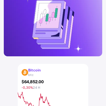
Bitcoin
BTC
btc
$
64,852
.
00
-0,30%
24 H