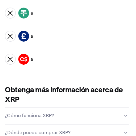
a
XRP
USDT
a
XRP
GBP
a
XRP
CAD
Obtenga más información acerca de
XRP
¿Cómo funciona XRP?
A diferencia de las monedas tradicionales, XRP no la
¿Dónde puedo comprar XRP?
emite ni la mantiene ninguna entidad gubernamental