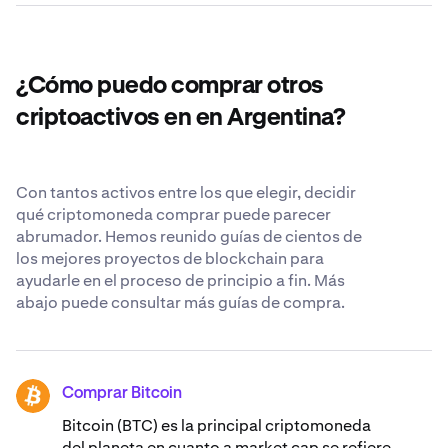
una lista completa de pares de divisas, visita el
Aunque creemos que el lugar más seguro para sus
Centro
La oferta de XRP que circula ahora mismo es de
de Atención al cliente de Kraken
criptomonedas es su propio monedero de
.
62.503.778.712 XRP.
criptomonedas, nos esforzamos para ser lo más
transparentes y seguros posibles cuando nos confía sus
¿Cómo puedo comprar otros
XRP. Obtén más información sobre nuestros
estándares
de seguridad reconocidos en todo el mundo
.
criptoactivos en en Argentina?
Con tantos activos entre los que elegir, decidir
qué criptomoneda comprar puede parecer
abrumador. Hemos reunido guías de cientos de
los mejores proyectos de blockchain para
ayudarle en el proceso de principio a fin. Más
abajo puede consultar más guías de compra.
Comprar Bitcoin
BTC
Bitcoin (BTC) es la principal criptomoneda
del planeta en cuanto a market cap se refiere