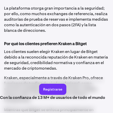
La plataforma otorga gran importancia a la seguridad;
por ello, como muchos exchanges de referencia, realiza
auditorías de prueba de reservas e implementa medidas
como la autenticación en dos pasos (2FA) y la lista
blanca de direcciones.
Por qué los clientes prefieren Kraken a Bitget
Los clientes suelen elegir Kraken en lugar de Bitget
debido a la reconocida reputación de Kraken en materia
de seguridad, credibilidad normativa y confianza en el
mercado de criptomonedas.
Kraken, especialmente a través de Kraken Pro, ofrece
funciones de trading de nivel profesional, como
servicios confiables de operaciones spot, margen,
Registrarse
futuros y OTC, con una alta liquidez y precios
Con la confianza de 13 M+ de usuarios de todo el mundo
transparentes.
Mientras que Bitget se enfoca principalmente en