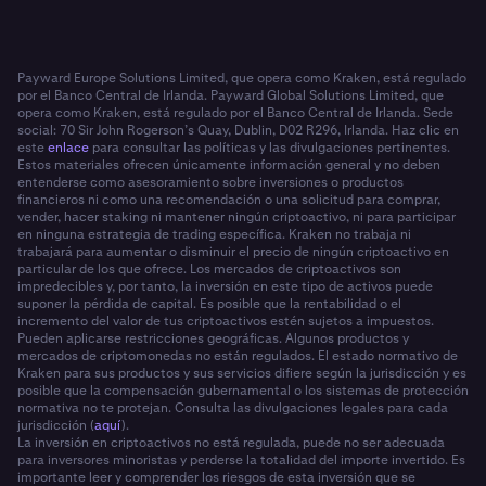
Payward Europe Solutions Limited, que opera como Kraken, está regulado
por el Banco Central de Irlanda. Payward Global Solutions Limited, que
opera como Kraken, está regulado por el Banco Central de Irlanda. Sede
social: 70 Sir John Rogerson’s Quay, Dublin, D02 R296, Irlanda. Haz clic en
este
enlace
para consultar las políticas y las divulgaciones pertinentes.
Estos materiales ofrecen únicamente información general y no deben
entenderse como asesoramiento sobre inversiones o productos
financieros ni como una recomendación o una solicitud para comprar,
vender, hacer staking ni mantener ningún criptoactivo, ni para participar
en ninguna estrategia de trading específica. Kraken no trabaja ni
trabajará para aumentar o disminuir el precio de ningún criptoactivo en
particular de los que ofrece. Los mercados de criptoactivos son
impredecibles y, por tanto, la inversión en este tipo de activos puede
suponer la pérdida de capital. Es posible que la rentabilidad o el
incremento del valor de tus criptoactivos estén sujetos a impuestos.
Pueden aplicarse restricciones geográficas. Algunos productos y
mercados de criptomonedas no están regulados. El estado normativo de
Kraken para sus productos y sus servicios difiere según la jurisdicción y es
posible que la compensación gubernamental o los sistemas de protección
normativa no te protejan. Consulta las divulgaciones legales para cada
jurisdicción (
aquí
).
La inversión en criptoactivos no está regulada, puede no ser adecuada
para inversores minoristas y perderse la totalidad del importe invertido. Es
importante leer y comprender los riesgos de esta inversión que se