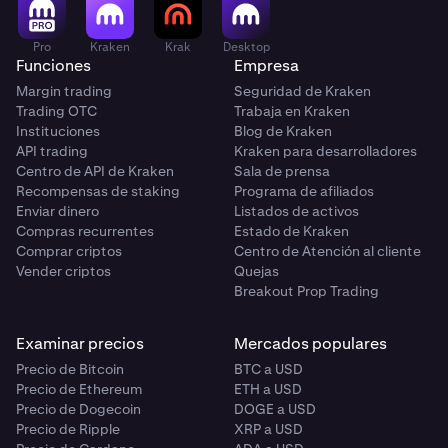
Pro
Kraken
Krak
Desktop
Funciones
Empresa
Margin trading
Seguridad de Kraken
Trading OTC
Trabaja en Kraken
Instituciones
Blog de Kraken
API trading
Kraken para desarrolladores
Centro de API de Kraken
Sala de prensa
Recompensas de staking
Programa de afiliados
Enviar dinero
Listados de activos
Compras recurrentes
Estado de Kraken
Comprar criptos
Centro de Atención al cliente
Vender criptos
Quejas
Breakout Prop Trading
Examinar precios
Mercados populares
Precio de Bitcoin
BTC a USD
Precio de Ethereum
ETH a USD
Precio de Dogecoin
DOGE a USD
Precio de Ripple
XRP a USD