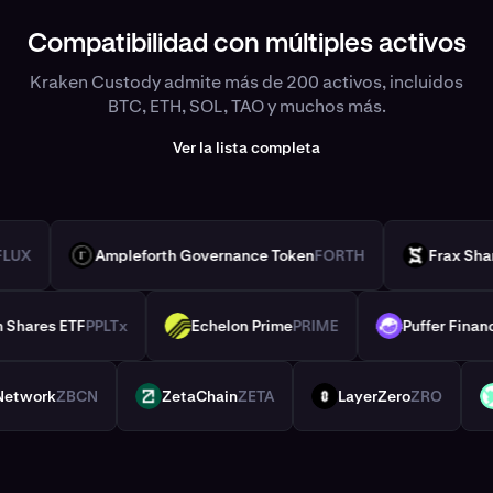
Compatibilidad con múltiples activos
Kraken Custody admite más de 200 activos, incluidos
BTC, ETH, SOL, TAO y muchos más.
Ver la lista completa
ux
FLUX
Ampleforth Governance Token
FORTH
Frax 
FORTH
FXS
inum Shares ETF
PPLTx
Echelon Prime
PRIME
Puffer Fi
PRIME
PUFFER
ec Network
ZBCN
ZetaChain
ZETA
LayerZero
ZRO
ZETA
ZRO