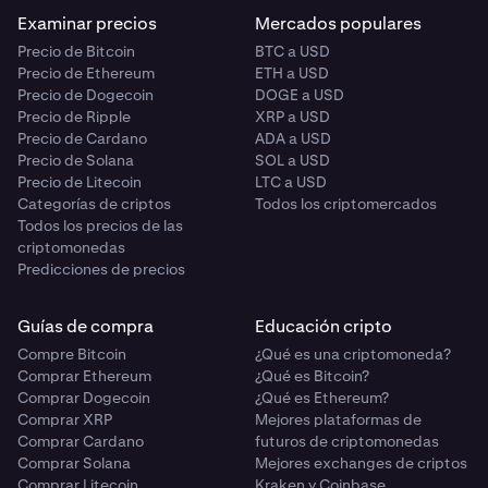
Examinar precios
Mercados populares
Precio de Bitcoin
BTC a USD
Precio de Ethereum
ETH a USD
Precio de Dogecoin
DOGE a USD
Precio de Ripple
XRP a USD
Precio de Cardano
ADA a USD
Precio de Solana
SOL a USD
Precio de Litecoin
LTC a USD
Categorías de criptos
Todos los criptomercados
Todos los precios de las
criptomonedas
Predicciones de precios
Guías de compra
Educación cripto
Compre Bitcoin
¿Qué es una criptomoneda?
Comprar Ethereum
¿Qué es Bitcoin?
Comprar Dogecoin
¿Qué es Ethereum?
Comprar XRP
Mejores plataformas de
Comprar Cardano
futuros de criptomonedas
Comprar Solana
Mejores exchanges de criptos
Comprar Litecoin
Kraken y Coinbase