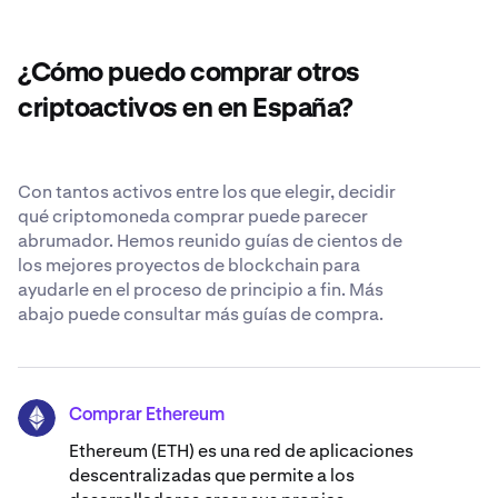
criptomonedas, nos esforzamos para ser lo más
20.067.877 BTC.
transparentes y seguros posibles cuando nos confía sus
Bitcoin. Obtén más información sobre nuestros
¿Cómo puedo comprar otros
estándares de seguridad reconocidos en todo el mundo
.
criptoactivos en en España?
Con tantos activos entre los que elegir, decidir
qué criptomoneda comprar puede parecer
abrumador. Hemos reunido guías de cientos de
los mejores proyectos de blockchain para
ayudarle en el proceso de principio a fin. Más
abajo puede consultar más guías de compra.
Comprar Ethereum
ETH
Ethereum (ETH) es una red de aplicaciones
descentralizadas que permite a los