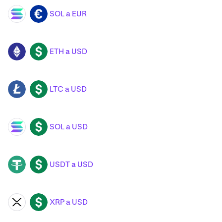
SOL a EUR
SOL
EUR
ETH a USD
ETH
USD
LTC a USD
LTC
USD
SOL a USD
SOL
USD
USDT a USD
USDT
USD
XRP a USD
XRP
USD