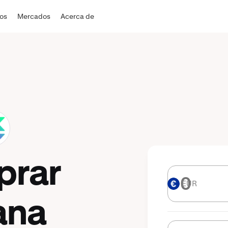
dos
Mercados
Acerca de
prar
EUR
EUR
ana