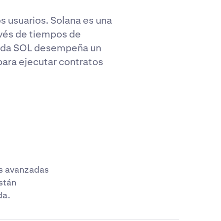
s usuarios. Solana es una
avés de tiempos de
oneda SOL desempeña un
para ejecutar contratos
as avanzadas
stán
da.