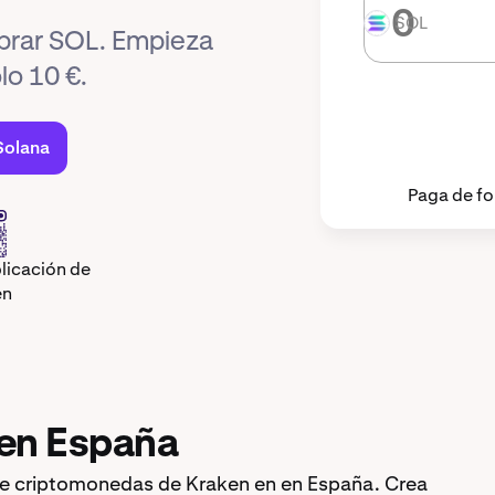
SOL
SOL
prar SOL. Empieza
lo 10 €.
Solana
Paga de f
licación de
en
en España
e criptomonedas de Kraken en en España. Crea