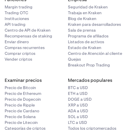
Margin trading
Seguridad de Kraken
Trading OTC
Trabaja en Kraken
Instituciones
Blog de Kraken
API trading
Kraken para desarrolladores
Centro de API de Kraken
Sala de prensa
Recompensas de staking
Programa de afiliados
Enviar dinero
Listados de activos
Compras recurrentes
Estado de Kraken
Comprar criptos
Centro de Atención al cliente
Vender criptos
Quejas
Breakout Prop Trading
Examinar precios
Mercados populares
Precio de Bitcoin
BTC a USD
Precio de Ethereum
ETH a USD
Precio de Dogecoin
DOGE a USD
Precio de Ripple
XRP a USD
Precio de Cardano
ADA a USD
Precio de Solana
SOL a USD
Precio de Litecoin
LTC a USD
Categorías de criptos
Todos los criptomercados