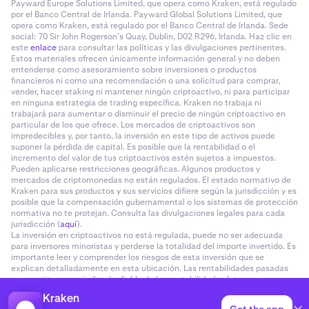
Payward Europe Solutions Limited, que opera como Kraken, está regulado
por el Banco Central de Irlanda. Payward Global Solutions Limited, que
opera como Kraken, está regulado por el Banco Central de Irlanda. Sede
social: 70 Sir John Rogerson’s Quay, Dublin, D02 R296, Irlanda. Haz clic en
este
enlace
para consultar las políticas y las divulgaciones pertinentes.
Estos materiales ofrecen únicamente información general y no deben
entenderse como asesoramiento sobre inversiones o productos
financieros ni como una recomendación o una solicitud para comprar,
vender, hacer staking ni mantener ningún criptoactivo, ni para participar
en ninguna estrategia de trading específica. Kraken no trabaja ni
trabajará para aumentar o disminuir el precio de ningún criptoactivo en
particular de los que ofrece. Los mercados de criptoactivos son
impredecibles y, por tanto, la inversión en este tipo de activos puede
suponer la pérdida de capital. Es posible que la rentabilidad o el
incremento del valor de tus criptoactivos estén sujetos a impuestos.
Pueden aplicarse restricciones geográficas. Algunos productos y
mercados de criptomonedas no están regulados. El estado normativo de
Kraken para sus productos y sus servicios difiere según la jurisdicción y es
posible que la compensación gubernamental o los sistemas de protección
normativa no te protejan. Consulta las divulgaciones legales para cada
jurisdicción (
aquí
).
La inversión en criptoactivos no está regulada, puede no ser adecuada
para inversores minoristas y perderse la totalidad del importe invertido. Es
importante leer y comprender los riesgos de esta inversión que se
explican detalladamente en esta ubicación. Las rentabilidades pasadas
no constituyen un indicador fiable de las rentabilidades futuras.
Kraken