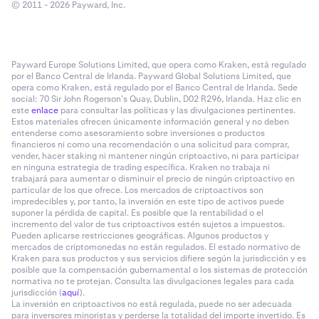
© 2011 - 2026 Payward, Inc.
Payward Europe Solutions Limited, que opera como Kraken, está regulado
por el Banco Central de Irlanda. Payward Global Solutions Limited, que
opera como Kraken, está regulado por el Banco Central de Irlanda. Sede
social: 70 Sir John Rogerson’s Quay, Dublin, D02 R296, Irlanda. Haz clic en
este
enlace
para consultar las políticas y las divulgaciones pertinentes.
Estos materiales ofrecen únicamente información general y no deben
entenderse como asesoramiento sobre inversiones o productos
financieros ni como una recomendación o una solicitud para comprar,
vender, hacer staking ni mantener ningún criptoactivo, ni para participar
en ninguna estrategia de trading específica. Kraken no trabaja ni
trabajará para aumentar o disminuir el precio de ningún criptoactivo en
particular de los que ofrece. Los mercados de criptoactivos son
impredecibles y, por tanto, la inversión en este tipo de activos puede
suponer la pérdida de capital. Es posible que la rentabilidad o el
incremento del valor de tus criptoactivos estén sujetos a impuestos.
Pueden aplicarse restricciones geográficas. Algunos productos y
mercados de criptomonedas no están regulados. El estado normativo de
Kraken para sus productos y sus servicios difiere según la jurisdicción y es
posible que la compensación gubernamental o los sistemas de protección
normativa no te protejan. Consulta las divulgaciones legales para cada
jurisdicción (
aquí
).
La inversión en criptoactivos no está regulada, puede no ser adecuada
para inversores minoristas y perderse la totalidad del importe invertido. Es