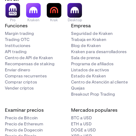
Pro
Kraken
Krak
Desktop
Funciones
Empresa
Margin trading
Seguridad de Kraken
Trading OTC
Trabaja en Kraken
Instituciones
Blog de Kraken
API trading
Kraken para desarrolladores
Centro de API de Kraken
Sala de prensa
Recompensas de staking
Programa de afiliados
Enviar dinero
Listados de activos
Compras recurrentes
Estado de Kraken
Comprar criptos
Centro de Atención al cliente
Vender criptos
Quejas
Breakout Prop Trading
Examinar precios
Mercados populares
Precio de Bitcoin
BTC a USD
Precio de Ethereum
ETH a USD
Precio de Dogecoin
DOGE a USD
Precio de Ripple
XRP a USD