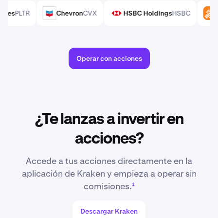
Technologies
PLTR
Chevron
CVX
HSBC Holdings
HSBC
CVX
HSBC
Operar con acciones
FE ETF
IEFA
Vanguard Morningstar Value ETF
VTV
Stat
VTV
SPYM
GG
iShares Russell 1000 Growth ETF
IWF
Vanguard FT
IWF
VWO
 S&P Total U.S. Stock Market ETF
ITOT
Vanguard High Dividen
¿Te lanzas a invertir en
VYM
acciones?
or ETF
SMH
Vanguard FTSE All-World ex-US ETF
VEU
VEU
SCHF
Accede a tus acciones directamente en la
aplicación de Kraken y empieza a operar sin
comisiones.
1
Descargar Kraken