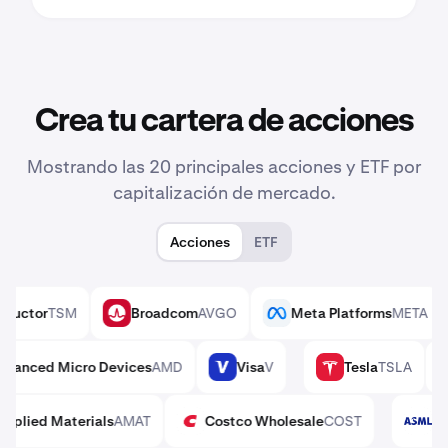
Crea tu cartera de acciones
Mostrando las 20 principales acciones y ETF por
capitalización de mercado.
Acciones
ETF
 Semiconductor
TSM
Broadcom
AVGO
Meta Platforms
AVGO
META
Advanced Micro Devices
AMD
Visa
V
Tesla
TSLA
MD
V
TSLA
Applied Materials
AMAT
Costco Wholesale
COST
AMAT
COST
A