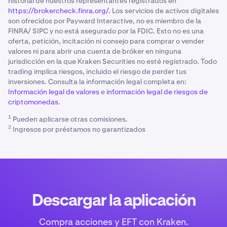
historial de nuestros representantes registrados en
https://brokercheck.finra.org/
. Los servicios de activos digitales
son ofrecidos por Payward Interactive, no es miembro de la
FINRA/ SIPC y no está asegurado por la FDIC. Esto no es una
oferta, petición, incitación ni consejo para comprar o vender
valores ni para abrir una cuenta de bróker en ninguna
jurisdicción en la que Kraken Securities no esté registrado. Todo
trading implica riesgos, incluido el riesgo de perder tus
inversiones. Consulta la información legal completa en:
Información legal de valores
e
información legal de riesgos de
criptomonedas
.
1
Pueden aplicarse otras comisiones.
2
Ingresos por préstamos no garantizados
Descargar la aplicación
Compra acciones y EFT con Kraken.