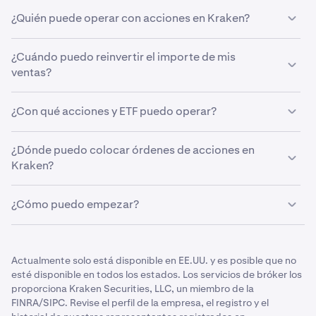
¿Quién puede operar con acciones en Kraken?
Por el momento, el trading de acciones está disponible
¿Cuándo puedo reinvertir el importe de mis
para los residentes de EE.UU. en estados que cumplen
ventas?
las condiciones. Para obtener más información, visita
nuestro artículo de Atención al cliente
"Empezar con
Tus fondos están disponibles inmediatamente para
valores"
.
¿Con qué acciones y ETF puedo operar?
reinvertir en acciones o cripto tras vender tus valores.
Kraken ofrece acceso a más de 11.000 acciones y EFT
¿Dónde puedo colocar órdenes de acciones en
como NYSE, NASDAQ, AMEX y más.
Kraken?
Puedes enviar órdenes 24/7. Si envías una orden de
¿Cómo puedo empezar?
valores fuera de las horas de mercado, se pondrá en cola
y se ejecutará al inicio de la próxima sesión de trading.
Visita nuestro artículo de Atención al cliente "Empezar
con valores"
aquí
.
Actualmente solo está disponible en EE.UU. y es posible que no
esté disponible en todos los estados. Los servicios de bróker los
proporciona Kraken Securities, LLC, un miembro de la
FINRA/SIPC. Revise el perfil de la empresa, el registro y el