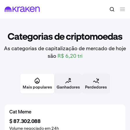
Categorias de criptomoedas
As categorias de capitalização de mercado de hoje
são
R$ 6,20 tri
Mais populares
Ganhadores
Perdedores
DeFi
Dog Meme
Cat Meme
$ 3.440.461.304
$ 552.934.994
$ 87.302.088
Volume negociado em 24h
Volume negociado em 24h
Volume negociado em 24h