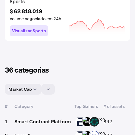
SocialFi
Solana Meme
Sports
$ 157.820.834
$ 363.278.089
$ 62.818.019
Volume negociado em 24h
Volume negociado em 24h
Volume negociado em 24h
Visualizar SocialFi
Visualizar Solana Meme
Visualizar Sports
36 categorias
Market Cap
#
Category
Top Gainers
# of assets
1
Smart Contract Platform
847
EVR
GINI
BVM