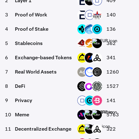
2
Layer 1
409
EVR
GINI
RYO
3
Proof of Work
140
EVR
RYO
TXC
4
Proof of Stake
136
CTSI
OPT
ZBT
5
Stablecoins
362
USAD
RUSD
REUR
6
Exchange-based Tokens
341
-
DODO
BMEX
MDEX
7
Real World Assets
1260
SLVR
ANT
OPUL
8
DeFi
1527
DECT
ORN
OCH
9
Privacy
141
-
RYO
ZBT
BCN
10
Meme
5763
BMT
SOMPI
LARP
11
Decentralized Exchange
322
-
DODO
PARQ
MDEX