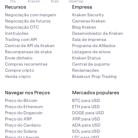
Pro
Kraken
Krak
Desktop
Recursos
Empresa
Negociação com margem
Kraken Security
Negociação de futuros
Carreiras Kraken
Negociação OTC
Blog Kraken
Instituições
Desenvolvedor da Kraken
Trading com API
Sala de imprensa
Central de API da Kraken
Programa de Afiliados
Recompensas de stake
Listagens de ativos
Envie dinheiro
Kraken Status
Compras recorrentes
Central de suporte
Compre cripto
Reclamações
Venda cripto
Breakout Prop Trading
Navegar nos Preços
Mercados populares
Preço do Bitcoin
BTC para USD
Preço do Ethereum
ETH para USD
Preço do Dogecoin
DOGE para USD
Preço do XRP
XRP para USD
Preço do Cardano
ADA para USD
Preço do Solana
SOL para USD
Preço da Litecoin
LTC para USD