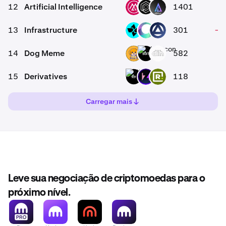
12
Artificial Intelligence
1401
-
MSAI
OPUL
LKI
13
Infrastructure
301
-0
CTSI
CYS
AI3
14
Dog Meme
582
-
DOGM
SUIT
DIH
15
Derivatives
118
-
K9
ZEX
RWAX
Carregar mais
Leve sua negociação de criptomoedas para o
próximo nível.