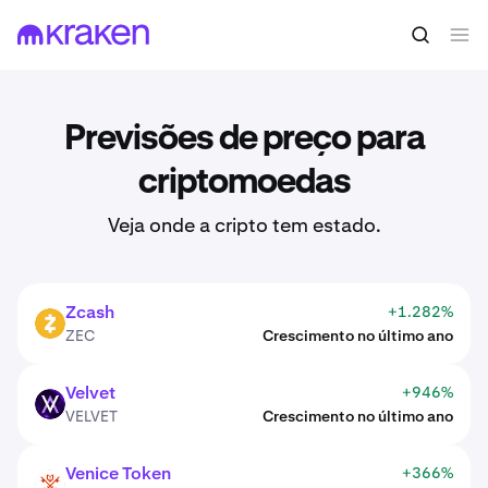
Previsões de preço para
criptomoedas
Veja onde a cripto tem estado.
Zcash
+1.282%
ZEC
ZEC
Crescimento no último ano
Velvet
+946%
VELVET
VELVET
Crescimento no último ano
Venice Token
+366%
VVV