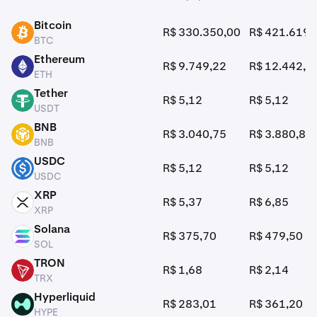
Negociáveis na Kraken
Bitcoin
R$ 330.350,00
R$ 421.619,
BTC
BTC
Ethereum
R$ 9.749,22
R$ 12.442,7
ETH
ETH
Tether
R$ 5,12
R$ 5,12
USDT
USDT
BNB
R$ 3.040,75
R$ 3.880,85
BNB
BNB
USDC
R$ 5,12
R$ 5,12
USDC
USDC
XRP
R$ 5,37
R$ 6,85
XRP
XRP
Solana
R$ 375,70
R$ 479,50
SOL
SOL
TRON
R$ 1,68
R$ 2,14
TRX
TRX
Hyperliquid
R$ 283,01
R$ 361,20
HYPE
HYPE