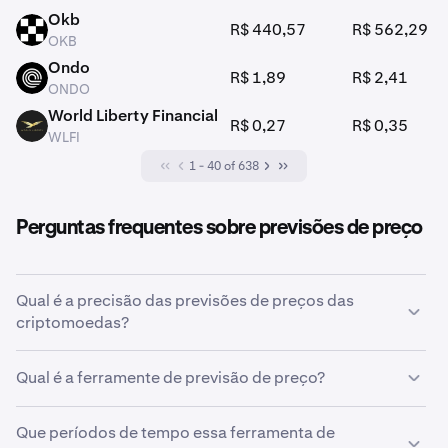
Okb
R$ 440,57
R$ 562,29
OKB
OKB
Ondo
R$ 1,89
R$ 2,41
ONDO
ONDO
World Liberty Financial
R$ 0,27
R$ 0,35
WLFI
WLFI
1 - 40 of 638
Perguntas frequentes sobre previsões de preço
Qual é a precisão das previsões de preços das
criptomoedas?
As criptomoedas são altamente voláteis e
Qual é a ferramente de previsão de preço?
frequentemente influenciadas por uma ampla gama de
fatores. Isso torna incrivelmente difícil prever
Essa ferramenta permite que os usuários prevejam
corretamente os preços futuros com qualquer grau de
Que períodos de tempo essa ferramenta de
possíveis preços futuros de criptomoedas com base em