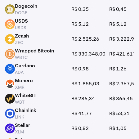
Dogecoin
R$ 0,35
R$ 0,45
DOGE
DOGE
USDS
R$ 5,12
R$ 5,12
USDS
USDS
Zcash
R$ 2.525,26
R$ 3.222,94
ZEC
ZEC
Wrapped Bitcoin
R$ 330.348,00
R$ 421.617,
WBTC
WBTC
Cardano
R$ 0,98
R$ 1,26
ADA
ADA
Monero
R$ 1.855,03
R$ 2.367,54
XMR
XMR
WhiteBIT
R$ 286,34
R$ 365,45
WBT
WBT
Chainlink
R$ 41,77
R$ 53,31
LINK
LINK
Stellar
R$ 0,82
R$ 1,05
XLM
XLM