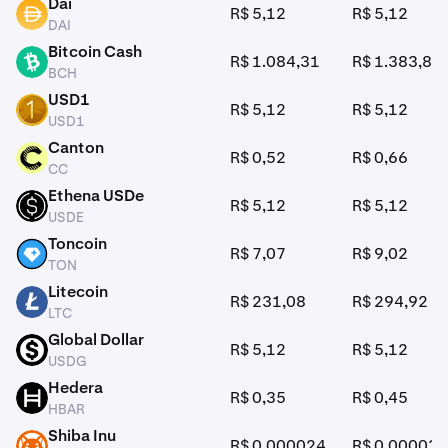
Dai
R$ 5,12
R$ 5,12
DAI
DAI
Bitcoin Cash
R$ 1.084,31
R$ 1.383,88
BCH
BCH
USD1
R$ 5,12
R$ 5,12
USD1
USD1
Canton
R$ 0,52
R$ 0,66
CC
CC
Ethena USDe
R$ 5,12
R$ 5,12
USDE
USDE
Toncoin
R$ 7,07
R$ 9,02
TON
TON
Litecoin
R$ 231,08
R$ 294,92
LTC
LTC
Global Dollar
R$ 5,12
R$ 5,12
USDG
USDG
Hedera
R$ 0,35
R$ 0,45
HBAR
HBAR
Shiba Inu
R$ 0,000024
R$ 0,000031
SHIB