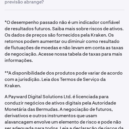
precisão.
previsão abrange?
suas próprias taxas de crescimento anual previstas.
A
ferramente foi definida como 5% por padrão para
O período de tempo é fixado em anos, permitindo que
mostrar como os dados são apresentados, e não é uma
os usuários prevejam preços potenciais de longo prazo.
*O desempenho passado não é um indicador confiável
indicação de desempenho futuro.
de resultados futuros. Saiba mais sobre riscos de ativos.
Os dados de preços são fornecidos pela Kraken. Os
retornos podem aumentar ou diminuir como resultado
de flutuações de moedas e não levam em conta as taxas
de negociação. Acesse nossa tabela de taxas para mais
informações.
**A disponibilidade dos produtos pode variar de acordo
com a jurisdição. Leia dos Termos de Serviço da
Kraken.
A Payward Digital Solutions Ltd. é licenciada para
conduzir negócios de ativos digitais pela Autoridade
Monetária das Bermudas. A negociação de futuros,
derivativos e outros instrumentos que usam
alavancagem envolve um elemento de risco e pode não
ser adequada para todos. Leia a declaração de riscos da