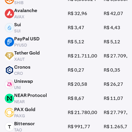
SHIB
Avalanche
R$ 32,96
R$ 42,07
AVAX
AVAX
Sui
R$ 3,47
R$ 4,43
SUI
SUI
PayPal USD
R$ 5,12
R$ 5,12
PYUSD
PYUSD
Tether Gold
R$ 21.711,00
R$ 27.709,3
XAUT
XAUT
Cronos
R$ 0,27
R$ 0,35
CRO
CRO
Uniswap
R$ 20,58
R$ 26,27
UNI
UNI
NEAR Protocol
R$ 8,67
R$ 11,07
NEAR
NEAR
PAX Gold
R$ 21.780,00
R$ 27.797,4
PAXG
PAXG
Bittensor
R$ 991,77
R$ 1.265,78
TAO
TAO