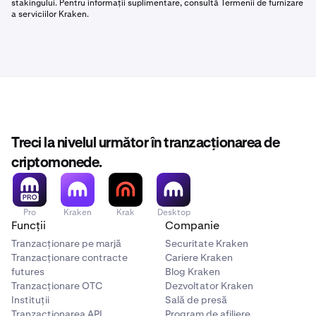
stakingului. Pentru informații suplimentare, consultă Termenii de furnizare
a serviciilor Kraken.
Treci la nivelul următor în tranzacționarea de
criptomonede.
Pro
Kraken
Krak
Desktop
Funcții
Companie
Tranzacționare pe marjă
Securitate Kraken
Tranzacționare contracte
Cariere Kraken
futures
Blog Kraken
Tranzacționare OTC
Dezvoltator Kraken
Instituții
Sală de presă
Tranzacționarea API
Program de afiliere