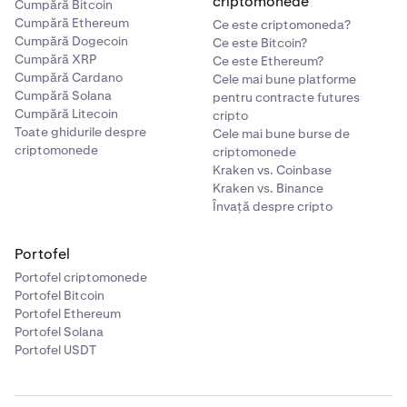
criptomonede
Cumpără Bitcoin
Cumpără Ethereum
Ce este criptomoneda?
Cumpără Dogecoin
Ce este Bitcoin?
Cumpără XRP
Ce este Ethereum?
Cumpără Cardano
Cele mai bune platforme
Cumpără Solana
pentru contracte futures
Cumpără Litecoin
cripto
Toate ghidurile despre
Cele mai bune burse de
criptomonede
criptomonede
Kraken vs. Coinbase
Kraken vs. Binance
Învață despre cripto
Portofel
Portofel criptomonede
Portofel Bitcoin
Portofel Ethereum
Portofel Solana
Portofel USDT