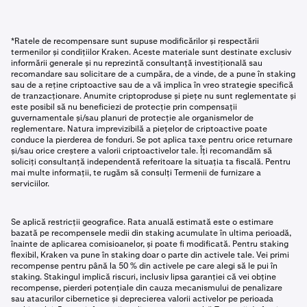
*Ratele de recompensare sunt supuse modificărilor și respectării
termenilor și condițiilor Kraken. Aceste materiale sunt destinate exclusiv
informării generale și nu reprezintă consultanță investițională sau
recomandare sau solicitare de a cumpăra, de a vinde, de a pune în staking
sau de a reține criptoactive sau de a vă implica în vreo strategie specifică
de tranzacționare. Anumite criptoproduse și piețe nu sunt reglementate și
este posibil să nu beneficiezi de protecție prin compensații
guvernamentale și/sau planuri de protecție ale organismelor de
reglementare. Natura imprevizibilă a piețelor de criptoactive poate
conduce la pierderea de fonduri. Se pot aplica taxe pentru orice returnare
și/sau orice creștere a valorii criptoactivelor tale. Îți recomandăm să
soliciți consultanță independentă referitoare la situația ta fiscală. Pentru
mai multe informații, te rugăm să consulți Termenii de furnizare a
serviciilor.
Se aplică restricții geografice. Rata anuală estimată este o estimare
bazată pe recompensele medii din staking acumulate în ultima perioadă,
înainte de aplicarea comisioanelor, și poate fi modificată. Pentru staking
flexibil, Kraken va pune în staking doar o parte din activele tale. Vei primi
recompense pentru până la 50 % din activele pe care alegi să le pui în
staking. Stakingul implică riscuri, inclusiv lipsa garanției că vei obține
recompense, pierderi potențiale din cauza mecanismului de penalizare
sau atacurilor cibernetice și deprecierea valorii activelor pe perioada