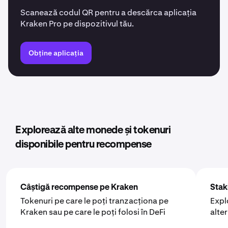
Scanează codul QR pentru a descărca aplicația
Kraken Pro pe dispozitivul tău.
Obține aplicația
Explorează alte monede și tokenuri
disponibile pentru recompense
Câștigă recompense pe Kraken
Stak
Tokenuri pe care le poți tranzacționa pe
Expl
Kraken sau pe care le poți folosi în DeFi
alte