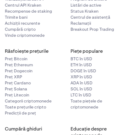
Centrul API Kraken
Listări de active
Recompense de staking
Status Kraken
Trimite bani
Centrul de asistență
Achiziții recurente
Reclamații
Cumpără cripto
Breakout Prop Trading
Vinde criptomonede
Răsfoiește prețurile
Piețe populare
Preț Bitcoin
BTC în USD
Preț Ethereum
ETH în USD
Preț Dogecoin
DOGE în USD
Preț XRP
XRP în USD
Preț Cardano
ADA în USD
Preț Solana
SOL în USD
Preț Litecoin
LTC în USD
Categorii criptomonede
Toate piețele de
Toate prețurile cripto
criptomonede
Predicții de preț
Cumpără ghiduri
Educație despre