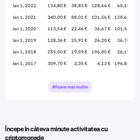
Jan 1, 2022
134,80 €
38,83 €
128,66 €
65,19 €
Jan 1, 2021
340,00 €
88,01 €
101,56 €
128,62 €
Jan 1, 2020
113,54 €
22,46 €
36,67 €
101,55 €
Jan 1, 2019
128,36 €
25,92 €
26,20 €
36,76 €
Jan 1, 2018
255,50 €
19,59 €
196,85 €
26,19 €
Jan 1, 2017
309,70 €
3,35 €
4,13 €
196,85 €
+
Jan 1, 2016
5,90 €
2,45 €
3,21 €
4,09 €
Jan 1, 2015
7,99 €
1,00 €
2,28 €
3,17 €
Afișare mai multe
Jan 1, 2014
23,99 €
2,05 €
17,68 €
2,25 €
Jan 1, 2013
45,00 €
1,00 €
2,13 €
17,52 €
Începe în câteva minute activitatea cu
criptomonede