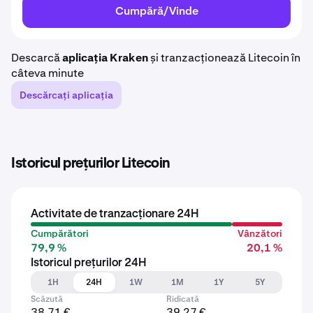
Cumpără/Vinde
Descarcă
aplicația Kraken
și tranzacționează Litecoin în
câteva minute
Descărcați aplicația
Istoricul prețurilor Litecoin
Activitate de tranzacționare 24H
Cumpărători
Vânzători
79,9 %
20,1 %
Istoricul prețurilor 24H
1H
24H
1W
1M
1Y
5Y
Scăzută
Ridicată
38,71 €
39,27 €