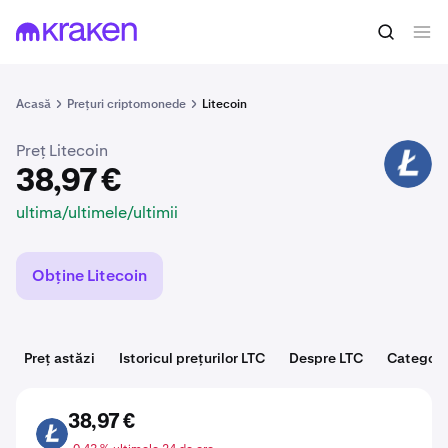
38,97 €
Cumpără LTC
ultima/ultimele/ultimii
Acasă
Prețuri criptomonede
Litecoin
Preț Litecoin
LTC
38,97 €
ultima/ultimele/ultimii
Obține Litecoin
Preț astăzi
Istoricul prețurilor LTC
Despre LTC
Categori
38,97 €
LTC