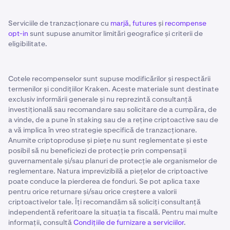
Serviciile de tranzacționare cu
marjă
,
futures
și
recompense
opt-in
sunt supuse anumitor limitări geografice și criterii de
eligibilitate.
Cotele recompenselor sunt supuse modificărilor și respectării
termenilor și condițiilor Kraken. Aceste materiale sunt destinate
exclusiv informării generale și nu reprezintă consultanță
investițională sau recomandare sau solicitare de a cumpăra, de
a vinde, de a pune în staking sau de a reține criptoactive sau de
a vă implica în vreo strategie specifică de tranzacționare.
Anumite criptoproduse și piețe nu sunt reglementate și este
posibil să nu beneficiezi de protecție prin compensații
guvernamentale și/sau planuri de protecție ale organismelor de
reglementare. Natura imprevizibilă a piețelor de criptoactive
poate conduce la pierderea de fonduri. Se pot aplica taxe
pentru orice returnare și/sau orice creștere a valorii
criptoactivelor tale. Îți recomandăm să soliciți consultanță
independentă referitoare la situația ta fiscală. Pentru mai multe
informații, consultă
Condițiile de furnizare a serviciilor
.