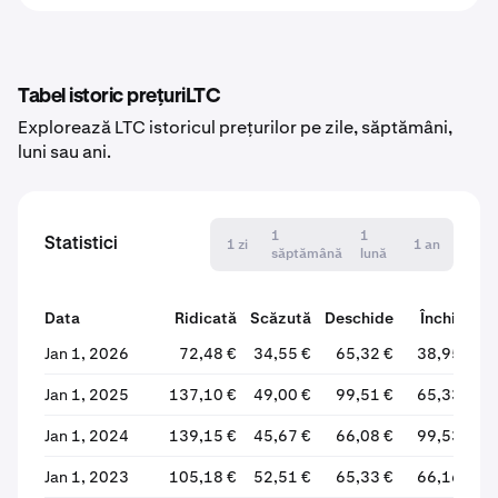
Tabel istoric prețuriLTC
Explorează LTC istoricul prețurilor pe zile, săptămâni,
luni sau ani.
1
1
Statistici
1 zi
1 an
săptămână
lună
Data
Ridicată
Scăzută
Deschide
Închide
%
Jan 1, 2026
72,48 €
34,55 €
65,32 €
38,95 €
Jan 1, 2025
137,10 €
49,00 €
99,51 €
65,33 €
Jan 1, 2024
139,15 €
45,67 €
66,08 €
99,53 €
Jan 1, 2023
105,18 €
52,51 €
65,33 €
66,16 €