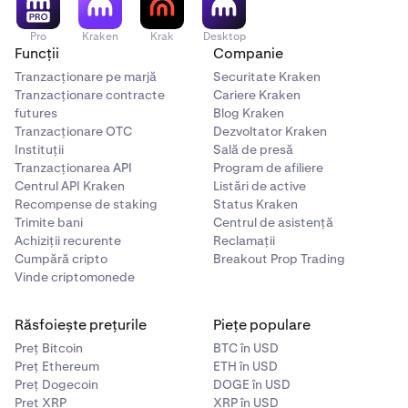
Pro
Kraken
Krak
Desktop
Funcții
Companie
Tranzacționare pe marjă
Securitate Kraken
Tranzacționare contracte
Cariere Kraken
futures
Blog Kraken
Tranzacționare OTC
Dezvoltator Kraken
Instituții
Sală de presă
Tranzacționarea API
Program de afiliere
Centrul API Kraken
Listări de active
Recompense de staking
Status Kraken
Trimite bani
Centrul de asistență
Achiziții recurente
Reclamații
Cumpără cripto
Breakout Prop Trading
Vinde criptomonede
Răsfoiește prețurile
Piețe populare
Preț Bitcoin
BTC în USD
Preț Ethereum
ETH în USD
Preț Dogecoin
DOGE în USD
Preț XRP
XRP în USD