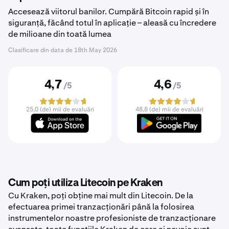
Accesează viitorul banilor. Cumpără Bitcoin rapid și în
siguranță, făcând totul în aplicație – aleasă cu încredere
de milioane din toată lumea
Clasificare din data de
18th May 2026
4,7
4,6
/5
/5
25,0 (de) mii de evaluări
48,8 (de) mii de evaluări
Cum poți utiliza Litecoin pe Kraken
Cu Kraken, poți obține mai mult din Litecoin. De la
efectuarea primei tranzacționări până la folosirea
instrumentelor noastre profesioniste de tranzacționare