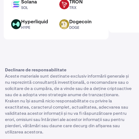
Solana
TRON
SOL
TRX
SOL
TRX
Hyperliquid
Dogecoin
HYPE
DOGE
HYPE
DOGE
Declinare de responsabilitate
Aceste materiale sunt destinate exclusiv informării generale și
nu reprezintă consultanță investițională, o recomandare sau o
solicitare de a cumpăra, de a vinde sau de a deține criptoactive
sau de a adopta vreo strategie anume de tranzacționare.
Kraken nu își asumă nicio responsabilitate cu privire la
exactitatea, caracterul complet, actualitatea, adecvarea sau
validitatea acestor informații și nu va fi răspunzătoare pentru
erori, omisiuni sau întârzieri ale acestor informații sau pentru
pierderi, vătămări sau daune care decurg din afișarea sau
utilizarea acestora.