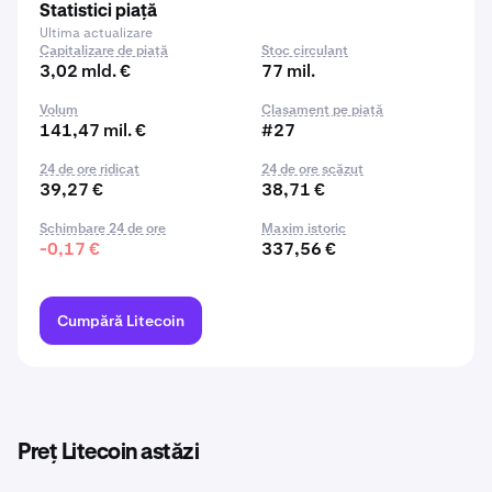
Statistici piață
Ultima actualizare
Capitalizare de piață
Stoc circulant
3,02 mld. €
77 mil.
Volum
Clasament pe piață
141,47 mil. €
#27
24 de ore ridicat
24 de ore scăzut
39,27 €
38,71 €
Schimbare 24 de ore
Maxim istoric
-0,17 €
337,56 €
Cumpără Litecoin
Preț Litecoin astăzi