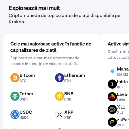
vrei să-l achiziționezi. Apoi, introdu suma pe care vrei să
Explorează mai mult
o cumperi și selectează frecvența, dând clic pe „O dată”
Criptomonede de top cu date de piață disponibile pe
și alegând o frecvență convenabilă pentru tine: zilnic,
Kraken.
săptămânal sau lunar.
Cele mai valoroase active în funcție de
Active sim
capitalizarea de piață
Dacă te int
câteva acti
Explorați cele mai mari criptomonede
clasate în funcție de valoarea totală.
Mana
UMXM
Bitcoin
Ethereum
UMXM
BTC
ETH
BTC
ETH
Initia
INIT
INIT
Tether
BNB
Lava 
USDT
BNB
LAVA
USDT
BNB
LAVA
XL1
XL1
USDC
XRP
XL1
USDC
XRP
USDC
XRP
zkPa
ZKP
ZKP