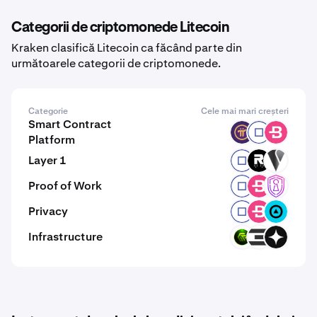
Categorii de criptomonede Litecoin
Kraken clasifică Litecoin ca făcând parte din
următoarele categorii de criptomonede.
Categorie
Cele mai mari creșteri
Smart Contract
PI
RYO
BCN
Platform
Layer 1
RYO
ROOT
VEX
Proof of Work
RYO
BCN
SHA
Privacy
RYO
BCN
ZBT
Infrastructure
GMRT
TFT
GIZA