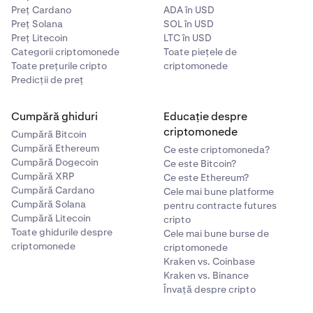
Preț Cardano
ADA în USD
Preț Solana
SOL în USD
Preț Litecoin
LTC în USD
Categorii criptomonede
Toate piețele de
Toate prețurile cripto
criptomonede
Predicții de preț
Cumpără ghiduri
Educație despre
criptomonede
Cumpără Bitcoin
Cumpără Ethereum
Ce este criptomoneda?
Cumpără Dogecoin
Ce este Bitcoin?
Cumpără XRP
Ce este Ethereum?
Cumpără Cardano
Cele mai bune platforme
Cumpără Solana
pentru contracte futures
Cumpără Litecoin
cripto
Toate ghidurile despre
Cele mai bune burse de
criptomonede
criptomonede
Kraken vs. Coinbase
Kraken vs. Binance
Învață despre cripto