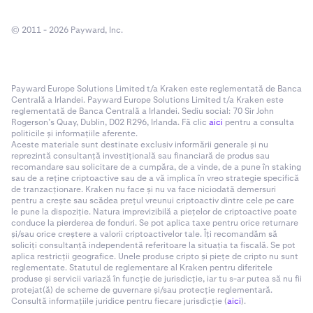
© 2011 - 2026 Payward, Inc.
Payward Europe Solutions Limited t/a Kraken este reglementată de Banca
Centrală a Irlandei. Payward Europe Solutions Limited t/a Kraken este
reglementată de Banca Centrală a Irlandei. Sediu social: 70 Sir John
Rogerson’s Quay, Dublin, D02 R296, Irlanda. Fă clic
aici
pentru a consulta
politicile și informațiile aferente.
Aceste materiale sunt destinate exclusiv informării generale și nu
reprezintă consultanță investițională sau financiară de produs sau
recomandare sau solicitare de a cumpăra, de a vinde, de a pune în staking
sau de a reține criptoactive sau de a vă implica în vreo strategie specifică
de tranzacționare. Kraken nu face și nu va face niciodată demersuri
pentru a crește sau scădea prețul vreunui criptoactiv dintre cele pe care
le pune la dispoziție. Natura imprevizibilă a piețelor de criptoactive poate
conduce la pierderea de fonduri. Se pot aplica taxe pentru orice returnare
și/sau orice creștere a valorii criptoactivelor tale. Îți recomandăm să
soliciți consultanță independentă referitoare la situația ta fiscală. Se pot
aplica restricții geografice. Unele produse cripto și piețe de cripto nu sunt
reglementate. Statutul de reglementare al Kraken pentru diferitele
produse și servicii variază în funcție de jurisdicție, iar tu s-ar putea să nu fii
protejat(ă) de scheme de guvernare și/sau protecție reglementară.
Consultă informațiile juridice pentru fiecare jurisdicție (
aici
).