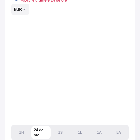
-0,43 % ultimele 24 de ore
EUR
24 de
1H
1S
1L
1A
5A
ore