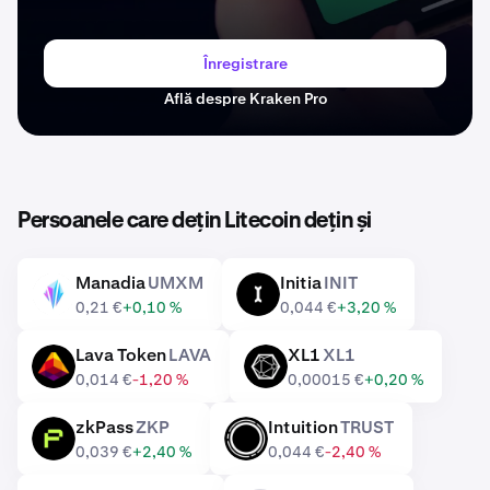
Înregistrare
Află despre Kraken Pro
Persoanele care dețin Litecoin dețin și
Manadia
UMXM
Initia
INIT
UMXM
INIT
0,21 €
+0,10 %
0,044 €
+3,20 %
Lava Token
LAVA
XL1
XL1
LAVA
XL1
0,014 €
-1,20 %
0,00015 €
+0,20 %
zkPass
ZKP
Intuition
TRUST
ZKP
TRUST
0,039 €
+2,40 %
0,044 €
-2,40 %