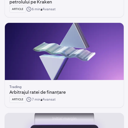
petrolului pe Kraken
6 min
Avansat
ARTICLE
Trading
Arbitrajul ratei de finanțare
7 min
Avansat
ARTICLE