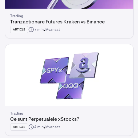
Trading
Tranzacționare Futures Kraken vs Binance
7 min
Avansat
ARTICLE
Trading
Ce sunt Perpetualele xStocks?
4 min
Avansat
ARTICLE