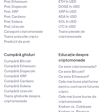
Preț Ethereum
ETH în USD
Preț Dogecoin
DOGE în USD
Preț XRP
XRP în USD
Preț Cardano
ADA în USD
Preț Solana
SOL în USD
Preț Litecoin
LTC în USD
Categorii criptomonede
Toate piețele de
Toate prețurile cripto
criptomonede
Predicții de preț
Cumpără ghiduri
Educație despre
criptomonede
Cumpără Bitcoin
Cumpără Ethereum
Ce este criptomoneda?
Cumpără Dogecoin
Ce este Bitcoin?
Cumpără XRP
Ce este Ethereum?
Cumpără Cardano
Cele mai bune platforme
Cumpără Solana
pentru contracte futures
Cumpără Litecoin
cripto
Toate ghidurile despre
Cele mai bune burse de
criptomonede
criptomonede
Kraken vs. Coinbase
Kraken vs. Binance