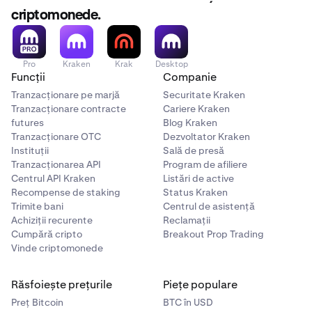
criptomonede.
Pro
Kraken
Krak
Desktop
Funcții
Companie
Tranzacționare pe marjă
Securitate Kraken
Tranzacționare contracte
Cariere Kraken
futures
Blog Kraken
Tranzacționare OTC
Dezvoltator Kraken
Instituții
Sală de presă
Tranzacționarea API
Program de afiliere
Centrul API Kraken
Listări de active
Recompense de staking
Status Kraken
Trimite bani
Centrul de asistență
Achiziții recurente
Reclamații
Cumpără cripto
Breakout Prop Trading
Vinde criptomonede
Răsfoiește prețurile
Piețe populare
Preț Bitcoin
BTC în USD