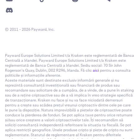
© 2011 - 2026 Payward, Inc.
Payward Europe Solutions Limited t/a Kraken este reglementată de Banca
Centrală a Irlandei. Payward Europe Solutions Limited t/a Kraken este
reglementată de Banca Centrală a Irlandei. Sediu social: 70 Sir John
Rogerson’s Quay, Dublin, D02 R296, Irlanda. Fă clic
aici
pentru a consulta
politicile și informațiile aferente.
Aceste materiale sunt destinate exclusiv informării generale și nu
reprezintă consultanță investițională sau financiară de produs sau
recomandare sau solicitare de a cumpăra, de a vinde, de a pune în staking
sau de a reține criptoactive sau de a vă implica în vreo strategie specifică
de tranzacționare. Kraken nu face și nu va face niciodată demersuri
pentru a crește sau scădea prețul vreunui criptoactiv dintre cele pe care
le pune la dispoziție. Natura imprevizibilă a piețelor de criptoactive poate
conduce la pierderea de fonduri. Se pot aplica taxe pentru orice returnare
și/sau orice creștere a valorii criptoactivelor tale. Îți recomandăm să
soliciți consultanță independentă referitoare la situația ta fiscală. Se pot
aplica restricții geografice. Unele produse cripto și piețe de cripto nu sunt
reglementate. Statutul de reglementare al Kraken pentru diferitele