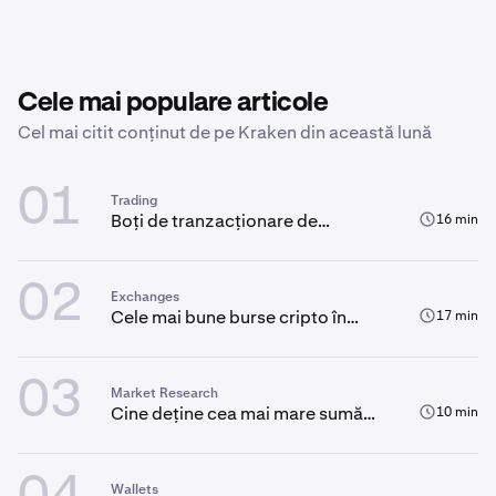
Cele mai populare articole
Cel mai citit conținut de pe Kraken din această lună
01
Trading
Boți de tranzacționare de
16 min
criptomonede bazați pe IA: Un
ghid complet
02
Exchanges
Cele mai bune burse cripto în
17 min
2026: Ce trebuie să știi înainte de
a tranzacționa
03
Market Research
Cine deține cea mai mare sumă
10 min
de Bitcoin?
Wallets