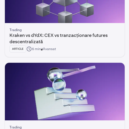
Trading
Kraken vs dYdX: CEX vs tranzacționare futures
descentralizată
6 min
Avansat
ARTICLE
Trading