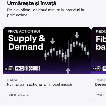
Urmărește și învață
De la explicații de două minute la interviuri în
profunzime.
08:49
11:27
Trading
Trading
Nu mai tranzacționa la mijlocul mișcării
Desene
Avansat
VIDEO
VIDEO