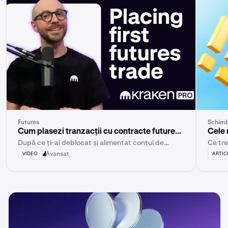
Futures
Schimb
Cum plasezi tranzacții cu contracte futures
Cele 
După ce ți-ai deblocat și alimentat contul de
Ce tre
în Kraken Pro
contracte futures pe Kraken Pro, ești gata să
Avansat
VIDEO
ARTIC
plasezi prima tranzacție cu contracte futures.