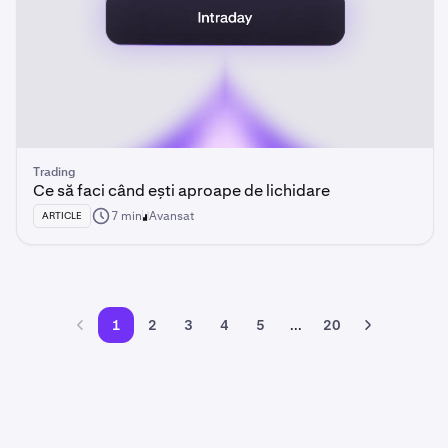
Trading
Ce să faci când ești aproape de lichidare
7 min
Avansat
ARTICLE
1
2
3
4
5
...
20