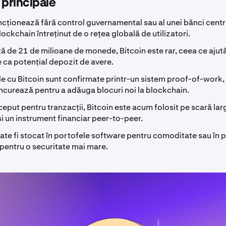
 principale
ncționează fără control guvernamental sau al unei bănci cent
lockchain întreținut de o rețea globală de utilizatori.
tă de 21 de milioane de monede, Bitcoin este rar, ceea ce ajut
le ca potențial depozit de avere.
le cu Bitcoin sunt confirmate printr-un sistem proof-of-work, 
ncurează pentru a adăuga blocuri noi la blockchain.
nceput pentru tranzacții, Bitcoin este acum folosit pe scară lar
 și un instrument financiar peer-to-peer.
ate fi stocat în portofele software pentru comoditate sau în 
pentru o securitate mai mare.