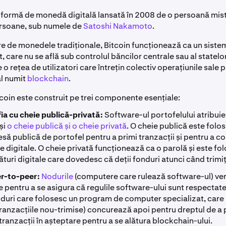
o formă de monedă digitală lansată în 2008 de o persoană mis
ersoane, sub numele de
Satoshi Nakamoto
.
e de monedele tradiționale, Bitcoin funcționează ca un siste
, care nu se află sub controlul băncilor centrale sau al statelor
o rețea de utilizatori care întrețin colectiv operațiunile sale p
al numit
blockchain
.
coin este construit pe trei componente esențiale:
ia cu cheie publică-privată:
Software-ul portofelului atribuie
și
o cheie publică și o cheie privată
. O cheie publică este folos
esă publică de portofel pentru a primi tranzacții și pentru a c
 digitale. O cheie privată funcționează ca o parolă și este fol
uri digitale care dovedesc că deții fonduri atunci când trimiți
er-to-peer:
Nodurile
(computere care rulează software-ul) ver
le pentru a se asigura că regulile software-ului sunt respectat
duri care folosesc un program de computer specializat, care 
ranzacțiile nou-trimise) concurează apoi pentru dreptul de a
tranzacții în așteptare pentru a se alătura blockchain-ului.