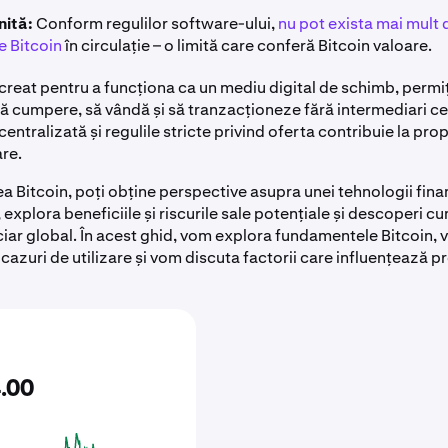
inită:
Conform regulilor software-ului,
nu pot exista mai mult 
e Bitcoin
în circulație – o limită care conferă Bitcoin valoare.
 creat pentru a funcționa ca un mediu digital de schimb, perm
 să cumpere, să vândă și să tranzacționeze fără intermediari cen
entralizată și regulile stricte privind oferta contribuie la pr
are.
ea Bitcoin, poți obține perspective asupra unei tehnologii fina
 explora beneficiile și riscurile sale potențiale și descoperi 
ciar global. În acest ghid, vom explora fundamentele Bitcoin,
 cazuri de utilizare și vom discuta factorii care influențează pr
4
.
00