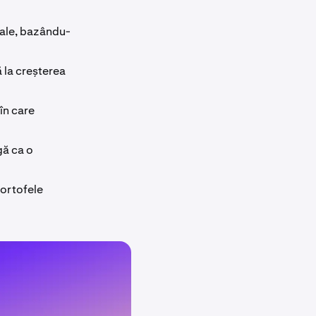
rale, bazându-
ă la creșterea
în care
gă ca o
portofele