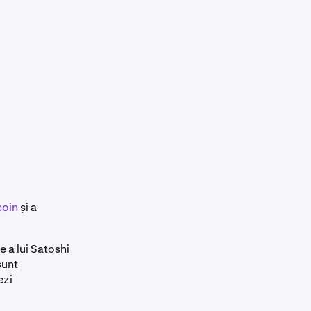
coin
și a
e a lui Satoshi
sunt
ezi