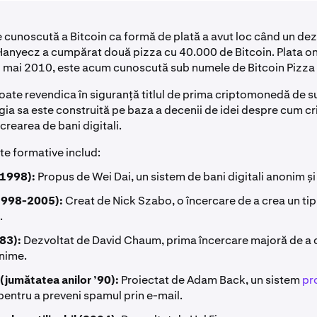
e cunoscută a Bitcoin ca formă de plată a avut loc când un de
anyecz a cumpărat două pizza cu 40.000 de Bitcoin. Plata onl
2 mai 2010, este acum cunoscută sub numele de Bitcoin Pizza
poate revendica în siguranță titlul de prima criptomonedă de s
ia sa este construită pe baza a decenii de idei despre cum cr
 crearea de bani digitali.
te formative includ:
1998):
Propus de Wei Dai, un sistem de bani digitali anonim și 
(1998-2005):
Creat de Nick Szabo, o încercare de a crea un ti
.
83):
Dezvoltat de David Chaum, prima încercare majoră de a c
nime.
jumătatea anilor ’90):
Proiectat de Adam Back, un sistem
pr
entru a preveni spamul prin e-mail.