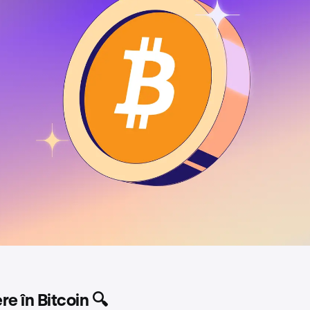
re în Bitcoin 🔍