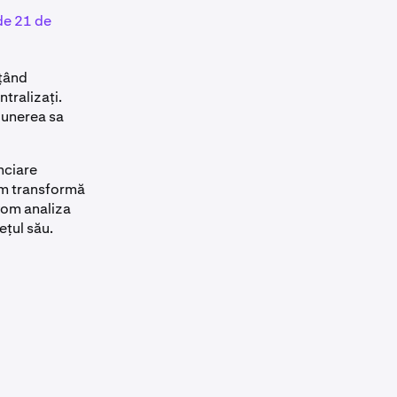
de 21 de
ițând
tralizați.
opunerea sa
nciare
cum transformă
 vom analiza
ețul său.