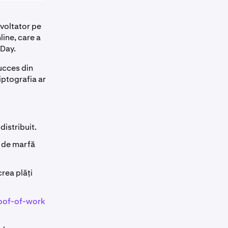
zvoltator pe
ine, care a
 Day.
ucces din
iptografia ar
distribuit.
p de marfă
rea plăți
oof-of-work