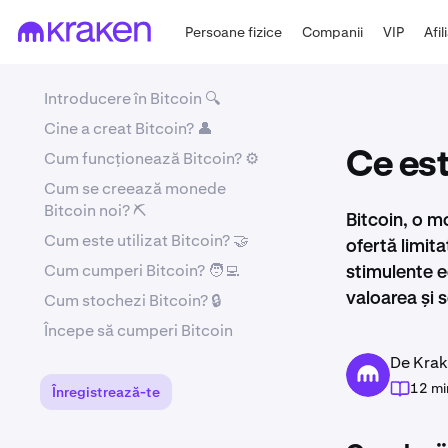
Persoane fizice
Companii
VIP
Afil
Introducere în Bitcoin 🔍
Cine a creat Bitcoin? 👤
Cum funcționează Bitcoin? ⚙️
Ce est
Cum se creează monede
Bitcoin noi? ⛏️
Bitcoin, o m
Cum este utilizat Bitcoin? 🤝
ofertă limita
Cum cumperi Bitcoin? 🧑‍💻
stimulente e
Cum stochezi Bitcoin? 🔒
valoarea și 
Începe să cumperi Bitcoin
De Krak
12 mi
Înregistrează-te