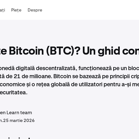
iați
Piețe
Despre
e Bitcoin (BTC)? Un ghid co
onedă digitală descentralizată, funcționează pe un blo
tă de 21 de milioane. Bitcoin se bazează pe principii cri
conomice și o rețea globală de utilizatori pentru a-și m
securitatea.
en Learn team
n.
25 martie 2026