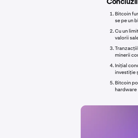
Concluzii
Bitcoin fu
se pe un b
Cu un limi
valorii sa
Tranzacții
minerii co
Inițial co
investiție
Bitcoin po
hardware 