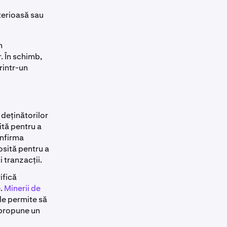
terioasă sau
m
. În schimb,
rintr-un
 deținătorilor
ită pentru a
onfirma
osită pentru a
 tranzacții.
ifică
e.
Minerii de
le permite să
 propune un