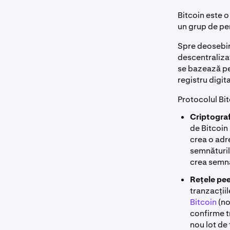
Bitcoin este 
un grup de p
Spre deosebir
descentralizat
se bazează pe 
registru digit
Protocolul Bit
Criptograf
de Bitcoin 
crea o adr
semnăturile
crea semnăt
Rețele pe
tranzacții
Bitcoin
(no
confirme t
nou lot de 