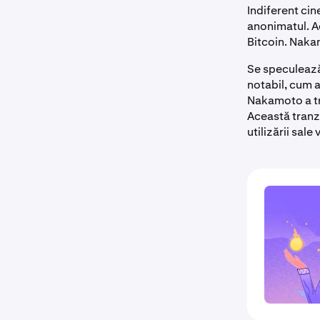
Indiferent cin
anonimatul. Ace
Bitcoin. Naka
Se speculează
notabil, cum a
Nakamoto a tr
Această tranz
utilizării sale 