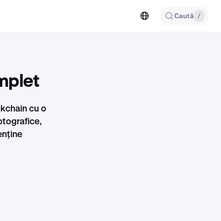
Caută
/
mplet
ckchain cu o
ptografice,
enține