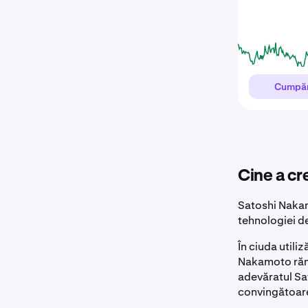
Cumpă
Cine a cr
Satoshi Nakam
tehnologiei de
În ciuda utiliz
Nakamoto rămâ
adevăratul Sat
convingătoare 