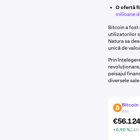
O ofertă f
milioane d
Bitcoin a fost
utilizatorilor
Natura sa desc
unică de valo
Prin înțeleger
revoluționare,
peisajul finan
diversele sale
Bitcoin
BTC
btc
€
56.12
+0,90 %
24H