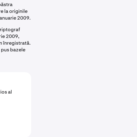
păstra
e la originile
ianuarie 2009.
riptograf
rie 2009,
 înregistrată.
a pus bazele
ios al