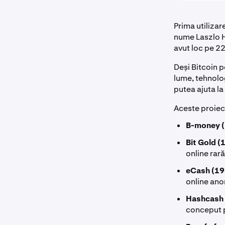
Prima utilizar
nume Laszlo H
avut loc pe 2
Deși Bitcoin 
lume, tehnolog
putea ajuta la
Aceste proiec
B-money (
Bit Gold 
online rară
eCash (19
online ano
Hashcash (
conceput p