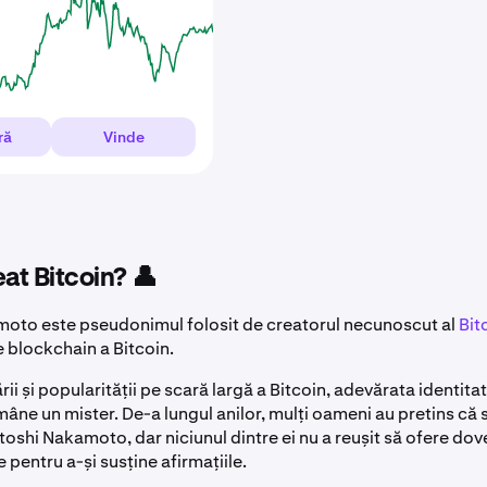
ră
Vinde
eat Bitcoin? 👤
oto este pseudonimul folosit de creatorul necunoscut al
Bit
 blockchain a Bitcoin.
ării și popularității pe scară largă a Bitcoin, adevărata identitat
ne un mister. De-a lungul anilor, mulți oameni au pretins că 
oshi Nakamoto, dar niciunul dintre ei nu a reușit să ofere dov
pentru a-și susține afirmațiile.