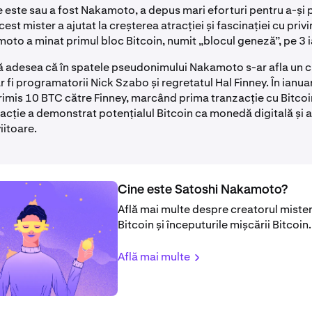
e este sau a fost Nakamoto, a depus mari eforturi pentru a-și 
st mister a ajutat la creșterea atracției și fascinației cu privir
moto a minat primul bloc Bitcoin, numit „blocul geneză”, pe 3 
 adesea că în spatele pseudonimului Nakamoto s-ar afla un c
r fi programatorii Nick Szabo și regretatul Hal Finney. În ianua
imis 10 BTC către Finney, marcând prima tranzacție cu Bitcoin
acție a demonstrat potențialul Bitcoin ca monedă digitală și 
viitoare.
Cine este Satoshi Nakamoto?
Află mai multe despre creatorul mister
Bitcoin și începuturile mișcării Bitcoin.
Află mai multe