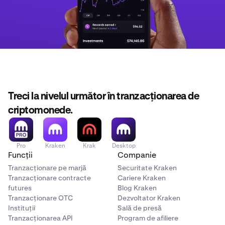
Treci la nivelul următor în tranzacționarea de
criptomonede.
Pro
Kraken
Krak
Desktop
Funcții
Companie
Tranzacționare pe marjă
Securitate Kraken
Tranzacționare contracte
Cariere Kraken
futures
Blog Kraken
Tranzacționare OTC
Dezvoltator Kraken
Instituții
Sală de presă
Tranzacționarea API
Program de afiliere