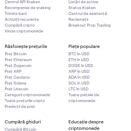
Centrul API Kraken
Listări de active
Recompense de staking
Status Kraken
Trimite bani
Centrul de asistență
Achiziții recurente
Reclamații
Cumpără cripto
Breakout Prop Trading
Vinde criptomonede
Răsfoiește prețurile
Piețe populare
Preț Bitcoin
BTC în USD
Preț Ethereum
ETH în USD
Preț Dogecoin
DOGE în USD
Preț XRP
XRP în USD
Preț Cardano
ADA în USD
Preț Solana
SOL în USD
Preț Litecoin
LTC în USD
Categorii criptomonede
Toate piețele de
Toate prețurile cripto
criptomonede
Predicții de preț
Cumpără ghiduri
Educație despre
criptomonede
Cumpără Bitcoin