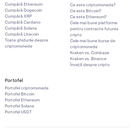
Cumpără Ethereum
Ce este criptomoneda?
Cumpără Dogecoin
Ce este Bitcoin?
Cumpără XRP
Ce este Ethereum?
Cumpără Cardano
Cele mai bune platforme
Cumpără Solana
pentru contracte futures
Cumpără Litecoin
cripto
Toate ghidurile despre
Cele mai bune burse de
criptomonede
criptomonede
Kraken vs. Coinbase
Kraken vs. Binance
Învață despre cripto
Portofel
Portofel criptomonede
Portofel Bitcoin
Portofel Ethereum
Portofel Solana
Portofel USDT