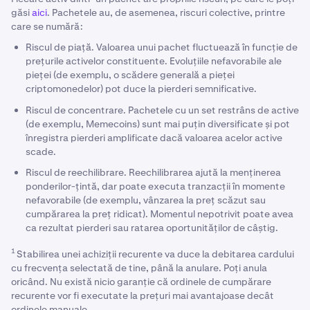
Te asigură că portofoliul tău rămâne pe drumul cel
găsi
aici
. Pachetele au, de asemenea, riscuri colective, printre
bun.
care se numără:
Reechilibrarea portofoliului poate genera
Riscul de piață. Valoarea unui pachet fluctuează în funcție de
evenimente taxate
prețurile activelor constituente. Evoluțiile nefavorabile ale
pieței (de exemplu, o scădere generală a pieței
criptomonedelor) pot duce la pierderi semnificative.
Riscul de concentrare. Pachetele cu un set restrâns de active
(de exemplu, Memecoins) sunt mai puțin diversificate și pot
înregistra pierderi amplificate dacă valoarea acelor active
scade.
Riscul de reechilibrare. Reechilibrarea ajută la menținerea
ponderilor-țintă, dar poate executa tranzacții în momente
nefavorabile (de exemplu, vânzarea la preț scăzut sau
cumpărarea la preț ridicat). Momentul nepotrivit poate avea
ca rezultat pierderi sau ratarea oportunităților de câștig.
1
Stabilirea unei achiziții recurente va duce la debitarea cardului
cu frecvența selectată de tine, până la anulare. Poți anula
oricând. Nu există nicio garanție că ordinele de cumpărare
recurente vor fi executate la prețuri mai avantajoase decât
ordinele manuale.