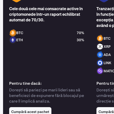
Cele două cele mai consacrate active în
Tranzacți
criptomonede într-un raport echilibrat
în funcți
automat de 70/30.
excepția 
având o 
BTC
70%
BTC
ETH
30%
XRP
ADA
LINK
MATI
Pentru tine dacă:
Pentru ti
Dorești să pariezi pe marii lideri sau să
Dorești să 
beneficiezi de expunere fără blocajul pe
urmărești 
care îl implică analiza.
direcție 
Cumpără acest pachet
Cumpără 