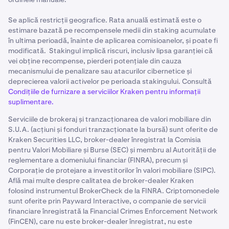
Se aplică restricții geografice. Rata anuală estimată este o
estimare bazată pe recompensele medii din staking acumulate
în ultima perioadă, înainte de aplicarea comisioanelor, și poate fi
modificată. Stakingul implică riscuri, inclusiv lipsa garanției că
vei obține recompense, pierderi potențiale din cauza
mecanismului de penalizare sau atacurilor cibernetice și
deprecierea valorii activelor pe perioada stakingului. Consultă
Condițiile de furnizare a serviciilor Kraken pentru informații
suplimentare.
Serviciile de brokeraj și tranzacționarea de valori mobiliare din
S.U.A. (acțiuni și fonduri tranzacționate la bursă) sunt oferite de
Kraken Securities LLC, broker-dealer înregistrat la Comisia
pentru Valori Mobiliare și Burse (SEC) și membru al Autorității de
reglementare a domeniului financiar (FINRA), precum și
Corporație de protejare a investitorilor în valori mobiliare (SIPC).
Află mai multe despre calitatea de broker-dealer Kraken
folosind instrumentul BrokerCheck de la FINRA. Criptomonedele
sunt oferite prin Payward Interactive, o companie de servicii
financiare înregistrată la Financial Crimes Enforcement Network
(FinCEN), care nu este broker-dealer înregistrat, nu este