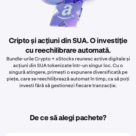
Cripto și acțiuni din SUA. O investiție
cu reechilibrare automată.
Bundle-urile Crypto + xStocks reunesc active digitale și
acțiuni din SUA tokenizate într-un singur loc. Cu o
singură atingere, primești o expunere diversificată pe
piețe, care se reechilibrează automat în timp, ca să poți
investi fără să gestionezi fiecare tranzacție.
De ce să alegi pachete?