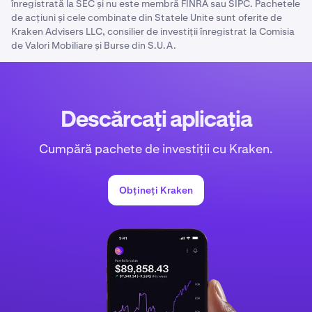
înregistrată la SEC și nu este membră FINRA sau SIPC. Pachetele
de acțiuni și cele combinate din Statele Unite sunt oferite de
Kraken Advisers LLC, consilier de investiții înregistrat la Comisia
de Valori Mobiliare și Burse din S.U.A.
Descărcați aplicația
Cumpără pachete de investiții cu Kraken.
Obțineți Kraken