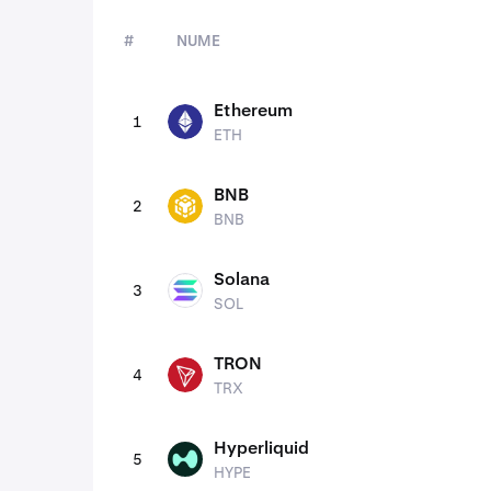
#
NUME
active
Ethereum
1
ETH
ETH
BNB
2
BNB
BNB
Solana
3
SOL
SOL
TRON
4
TRX
TRX
Hyperliquid
5
HYPE
HYPE