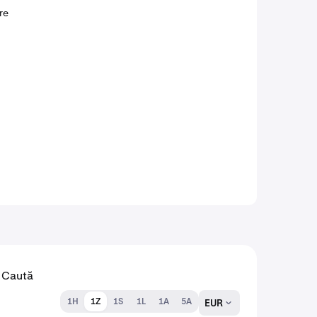
re
1H
1Z
1S
1L
1A
5A
EUR