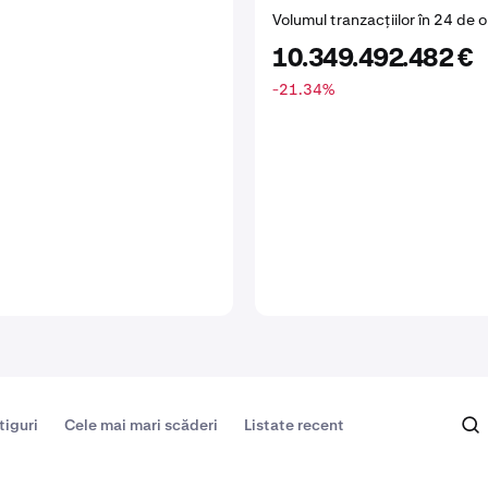
Volumul tranzacțiilor în 24 de o
10.349.492.482 €
-21.34
%
tiguri
Cele mai mari scăderi
Listate recent