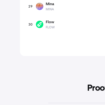
Mina
29
MINA
MINA
Flow
30
FLOW
FLOW
Proo