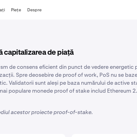
iați
Piețe
Despre
capitalizarea de piață
 de consens eficient din punct de vedere energetic prin
anzacții. Spre deosebire de proof of work, PoS nu se baz
ic. Validatorii sunt aleși pe baza numărului de active s
 mai populare monede proof of stake includ Ethereum 2.0,
diul acestor proiecte proof-of-stake.