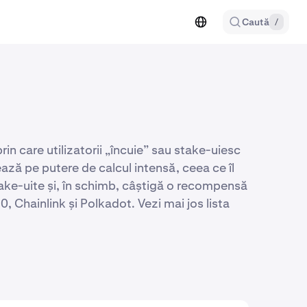
Caută
/
 care utilizatorii „încuie” sau stake-uiesc
ează pe putere de calcul intensă, ceea ce îl
take-uite și, în schimb, câștigă o recompensă
 Chainlink și Polkadot. Vezi mai jos lista