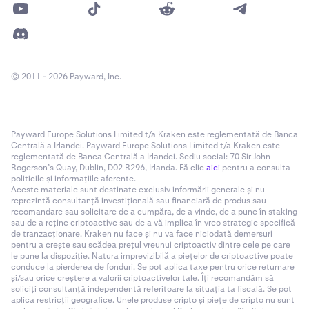
© 2011 - 2026 Payward, Inc.
Payward Europe Solutions Limited t/a Kraken este reglementată de Banca
Centrală a Irlandei. Payward Europe Solutions Limited t/a Kraken este
reglementată de Banca Centrală a Irlandei. Sediu social: 70 Sir John
Rogerson’s Quay, Dublin, D02 R296, Irlanda. Fă clic
aici
pentru a consulta
politicile și informațiile aferente.
Aceste materiale sunt destinate exclusiv informării generale și nu
reprezintă consultanță investițională sau financiară de produs sau
recomandare sau solicitare de a cumpăra, de a vinde, de a pune în staking
sau de a reține criptoactive sau de a vă implica în vreo strategie specifică
de tranzacționare. Kraken nu face și nu va face niciodată demersuri
pentru a crește sau scădea prețul vreunui criptoactiv dintre cele pe care
le pune la dispoziție. Natura imprevizibilă a piețelor de criptoactive poate
conduce la pierderea de fonduri. Se pot aplica taxe pentru orice returnare
și/sau orice creștere a valorii criptoactivelor tale. Îți recomandăm să
soliciți consultanță independentă referitoare la situația ta fiscală. Se pot
aplica restricții geografice. Unele produse cripto și piețe de cripto nu sunt