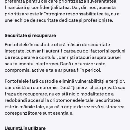
preferată pentru cei care prioritizează suveranitatea
financiară și confidențialitatea. Dar, din nou, această
prioritizare este în întregime responsabilitatea ta, nu a
unei echipe de securitate dedicate și profesioniste.
Securitate și recuperare
Portofelele în custodie oferă măsuri de securitate
integrate, cum ar fi autentificarea cu doi factori și opțiuni
de recuperare a contului, dar riști atacuri asupra bursei
sau falimentul platformei. Dacă un furnizor este
compromis, activele tale ar putea fi în pericol.
Portofelele fără custodie elimină vulnerabilitățile terților,
dar există un compromis. Dacă îți pierzi cheia privată sau
fraza de recuperare, nu există nicio modalitate de a
redobândi accesul la criptomonedele tale. Securitatea
este în mâinile tale, așa că o copie de rezervă și stocarea
corespunzătoare sunt esențiale.
Ușurință în utilizare