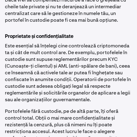
cheile tale private și nu te deranjează un intermediar
centralizat care să le gestioneze în numele tău, un
portofel în custodie poate fi cea mai bună opțiune.
Proprietate și confidențialitate
Este esențial să înțelegi cine controlează criptomoneda
ta și cât de mult control are. De exemplu, portofelele în
custodie sunt supuse reglementărilor precum KYC
(Cunoaște-ți clientul) și AML (anti-spălare de bani), ceea
ce înseamnă că activele tale ar putea fi înghețate sau
confiscate în anumite condiții. Operatorii de portofele în
custodie sunt adesea obligați legal să respecte
reglementările și solicitările organelor de aplicare a legii
sau ale organizațiilor guvernamentale.
Portofelele fără custodie, pe de altă parte, îți oferă
control total. Obții o mai mare confidențialitate și
rezistență la cenzură, plus că nimeni nu îți poate
restricționa accesul. Acest lucru le face o alegere