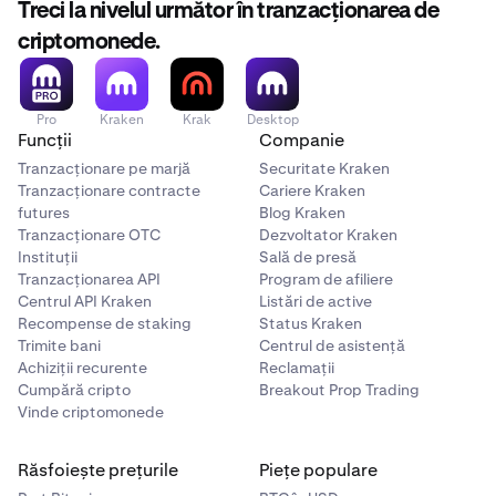
Treci la nivelul următor în tranzacționarea de
criptomonede.
Pro
Kraken
Krak
Desktop
Funcții
Companie
Tranzacționare pe marjă
Securitate Kraken
Tranzacționare contracte
Cariere Kraken
futures
Blog Kraken
Tranzacționare OTC
Dezvoltator Kraken
Instituții
Sală de presă
Tranzacționarea API
Program de afiliere
Centrul API Kraken
Listări de active
Recompense de staking
Status Kraken
Trimite bani
Centrul de asistență
Achiziții recurente
Reclamații
Cumpără cripto
Breakout Prop Trading
Vinde criptomonede
Răsfoiește prețurile
Piețe populare