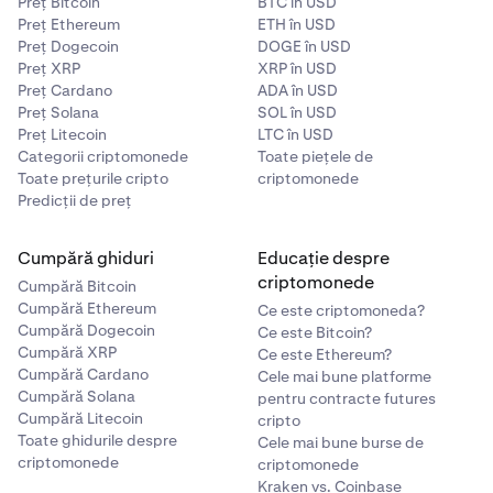
Preț Bitcoin
BTC în USD
Preț Ethereum
ETH în USD
Preț Dogecoin
DOGE în USD
Preț XRP
XRP în USD
Preț Cardano
ADA în USD
Preț Solana
SOL în USD
Preț Litecoin
LTC în USD
Categorii criptomonede
Toate piețele de
Toate prețurile cripto
criptomonede
Predicții de preț
Cumpără ghiduri
Educație despre
criptomonede
Cumpără Bitcoin
Cumpără Ethereum
Ce este criptomoneda?
Cumpără Dogecoin
Ce este Bitcoin?
Cumpără XRP
Ce este Ethereum?
Cumpără Cardano
Cele mai bune platforme
Cumpără Solana
pentru contracte futures
Cumpără Litecoin
cripto
Toate ghidurile despre
Cele mai bune burse de
criptomonede
criptomonede
Kraken vs. Coinbase