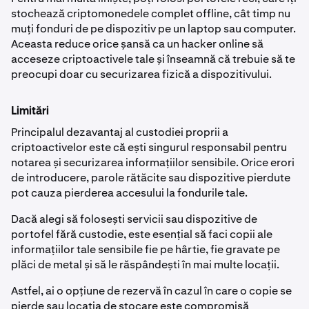
stochează criptomonedele complet offline, cât timp nu
muți fonduri de pe dispozitiv pe un laptop sau computer.
Aceasta reduce orice șansă ca un hacker online să
acceseze criptoactivele tale și înseamnă că trebuie să te
preocupi doar cu securizarea fizică a dispozitivului.
Limitări
Principalul dezavantaj al custodiei proprii a
criptoactivelor este că ești singurul responsabil pentru
notarea și securizarea informațiilor sensibile. Orice erori
de introducere, parole rătăcite sau dispozitive pierdute
pot cauza pierderea accesului la fondurile tale.
Dacă alegi să folosești servicii sau dispozitive de
portofel fără custodie, este esențial să faci copii ale
informațiilor tale sensibile fie pe hârtie, fie gravate pe
plăci de metal și să le răspândești în mai multe locații.
Astfel, ai o opțiune de rezervă în cazul în care o copie se
pierde sau locația de stocare este compromisă