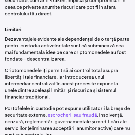
securitate, cum ar fi Kraken, implică și compromisuri în
ceea ce privește anumite riscuri care pot fi în afara
controlului tău direct.
Limitări
Dezavantajele evidente ale dependenței de o terță parte
pentru custodia activelor tale sunt că subminează cea
mai fundamentală idee pe care criptomonedele au fost
fondate – descentralizarea.
Criptomonedele îți permit să ai control total asupra
libertății tale financiare, iar introducerea unui
intermediar centralizat în acest proces te expune la
unele dintre aceleași limitări și riscuri ca și sistemul
financiar tradițional.
Portofelele în custodie pot expune utilizatorii la breșe de
securitate externe,
escrocherii sau fraudă
, insolvență,
cenzură, reglementări guvernamentale și modificări ale
serviciilor (eliminarea acceptării anumitor active) care nu
sunt sub controlul lor.