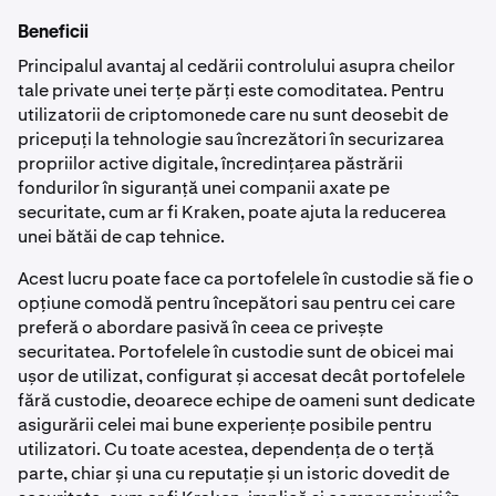
Beneficii
Principalul avantaj al cedării controlului asupra cheilor
tale private unei terțe părți este comoditatea. Pentru
utilizatorii de criptomonede care nu sunt deosebit de
pricepuți la tehnologie sau încrezători în securizarea
propriilor active digitale, încredințarea păstrării
fondurilor în siguranță unei companii axate pe
securitate, cum ar fi Kraken, poate ajuta la reducerea
unei bătăi de cap tehnice.
Acest lucru poate face ca portofelele în custodie să fie o
opțiune comodă pentru începători sau pentru cei care
preferă o abordare pasivă în ceea ce privește
securitatea. Portofelele în custodie sunt de obicei mai
ușor de utilizat, configurat și accesat decât portofelele
fără custodie, deoarece echipe de oameni sunt dedicate
asigurării celei mai bune experiențe posibile pentru
utilizatori. Cu toate acestea, dependența de o terță
parte, chiar și una cu reputație și un istoric dovedit de