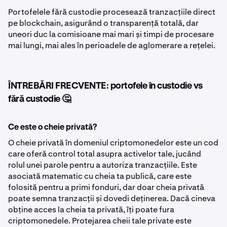
Portofelele fără custodie procesează tranzacțiile direct
pe blockchain, asigurând o transparență totală, dar
uneori duc la comisioane mai mari și timpi de procesare
mai lungi, mai ales în perioadele de aglomerare a rețelei.
ÎNTREBĂRI FRECVENTE: portofele în custodie vs
fără custodie 🤔
Ce este o cheie privată?
O cheie privată în domeniul criptomonedelor este un cod
care oferă control total asupra activelor tale, jucând
rolul unei parole pentru a autoriza tranzacțiile. Este
asociată matematic cu cheia ta publică, care este
folosită pentru a primi fonduri, dar doar cheia privată
poate semna tranzacții și dovedi deținerea. Dacă cineva
obține acces la cheia ta privată, îți poate fura
criptomonedele. Protejarea cheii tale private este