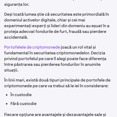
siguranța lor.
Deși toată lumea știe că securitatea este primordială în
domeniul activelor digitale, chiar și cei mai
experimentați experți și lideri din domeniu au eșuat în a
proteja adecvat fondurile de furt, fraudă sau pierdere
accidentală.
Portofelele de criptomonede
joacă un rol vital și
fundamental în securitatea criptomonedelor. Decizia
privind portofelul pe care îl alegi poate face diferența
între păstrarea sau pierderea fondurilor în anumite
situații.
În linii mari, există două tipuri principale de portofele de
criptomonede pe care va trebui să le iei în considerare:
În custodie
Fără custodie
Fiecare opțiune are avantajele și dezavantajele sale și