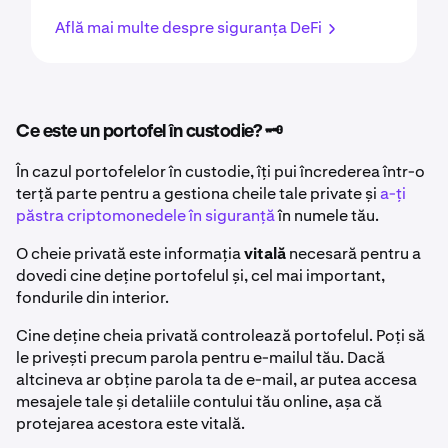
Află mai multe despre siguranța DeFi
Ce este un portofel în custodie? 🗝️
În cazul portofelelor în custodie, îți pui încrederea într-o
terță parte pentru a gestiona cheile tale private și
a-ți
păstra criptomonedele în siguranță
în numele tău.
O cheie privată este informația
vitală
necesară pentru a
dovedi cine deține portofelul și, cel mai important,
fondurile din interior.
Cine deține cheia privată controlează portofelul. Poți să
le privești precum parola pentru e-mailul tău. Dacă
altcineva ar obține parola ta de e-mail, ar putea accesa
mesajele tale și detaliile contului tău online, așa că
protejarea acestora este vitală.