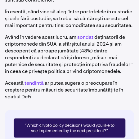
În esență, când vine să alegi între portofelele în custodie
și cele fără custodie, va trebui să cântărești ce este cel
mai important pentru tine: comoditatea sau securitatea.
Având în vedere acest lucru, am
sondat
deținătorii de
criptomonede din SUA la sfârșitul anului 2024 și am
descoperit că aproape jumătate (48%) dintre
respondenți au declarat că își doresc „măsuri mai
puternice de securitate și protecție împotriva fraudelor”
în ceea ce privește politica privind criptomonedele.
Această
tendință
ar putea sugera o preocupare în
creștere pentru măsuri de securitate îmbunătățite în
spațiul DeFi.