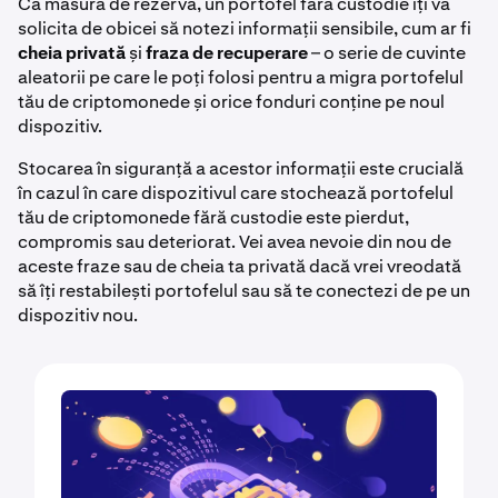
Ca măsură de rezervă, un portofel fără custodie îți va
solicita de obicei să notezi informații sensibile, cum ar fi
cheia privată
și
fraza de recuperare
– o serie de cuvinte
aleatorii pe care le poți folosi pentru a migra portofelul
tău de criptomonede și orice fonduri conține pe noul
dispozitiv.
Stocarea în siguranță a acestor informații este crucială
în cazul în care dispozitivul care stochează portofelul
tău de criptomonede fără custodie este pierdut,
compromis sau deteriorat. Vei avea nevoie din nou de
aceste fraze sau de cheia ta privată dacă vrei vreodată
să îți restabilești portofelul sau să te conectezi de pe un
dispozitiv nou.