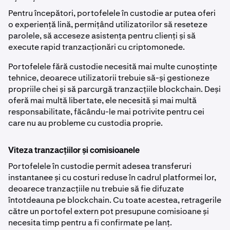
Pentru începători, portofelele în custodie ar putea oferi
o experiență lină, permițând utilizatorilor să reseteze
parolele, să acceseze asistența pentru clienți și să
execute rapid tranzacționări cu criptomonede.
Portofelele fără custodie necesită mai multe cunoștințe
tehnice, deoarece utilizatorii trebuie să-și gestioneze
propriile chei și să parcurgă tranzacțiile blockchain. Deși
oferă mai multă libertate, ele necesită și mai multă
responsabilitate, făcându-le mai potrivite pentru cei
care nu au probleme cu custodia proprie.
Viteza tranzacțiilor și comisioanele
Portofelele în custodie permit adesea transferuri
instantanee și cu costuri reduse în cadrul platformei lor,
deoarece tranzacțiile nu trebuie să fie difuzate
întotdeauna pe blockchain. Cu toate acestea, retragerile
către un portofel extern pot presupune comisioane și
necesita timp pentru a fi confirmate pe lanț.