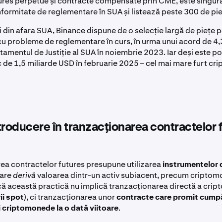
ures perpetue și contracte compensate prin CME, este singur
formitate de reglementare în SUA și listează peste 300 de pi
i din afara SUA, Binance dispune de o selecție largă de piețe 
cu probleme de reglementare în curs, în urma unui acord de 4,
mentul de Justiție al SUA în noiembrie 2023. Iar deși este pop
c de 1,5 miliarde USD în februarie 2025 – cel mai mare furt crip
troducere în tranzacționarea contractelor 
ea contractelor futures presupune utilizarea
instrumentelor 
care
derivă
valoarea dintr-un activ subiacent, precum criptom
că această practică nu implică tranzacționarea directă a cripto
ii spot
), ci tranzacționarea unor
contracte care promit cump
 criptomonede la o dată viitoare
.