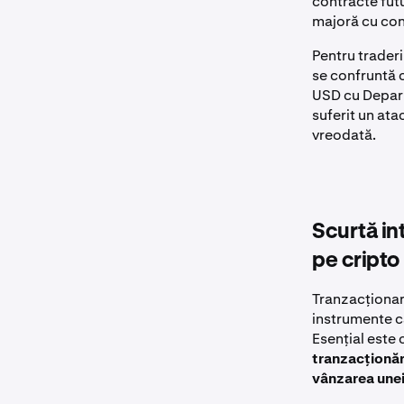
contracte fut
majoră cu con
Pentru traderi
se confruntă 
USD cu Departa
suferit un ata
vreodată.
Scurtă in
pe cripto
Tranzacționar
instrumente 
Esențial este 
tranzacționăr
vânzarea unei