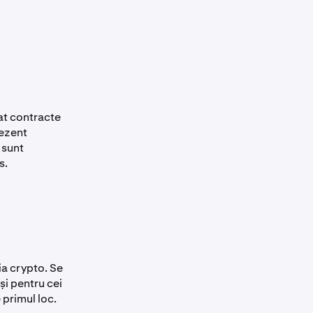
at contracte
rezent
 sunt
s.
ia crypto. Se
și pentru cei
 primul loc.