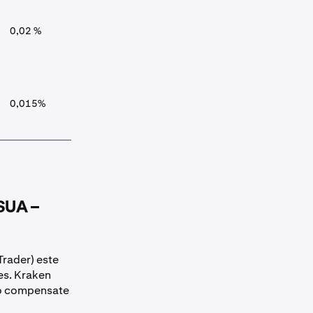
0,02 %
0,02 %
Da: reg
prin Coin
Markets
0,015%
0,045%
Nu: inter
Termenii 
 SUA –
Trader) este
es. Kraken
ro compensate