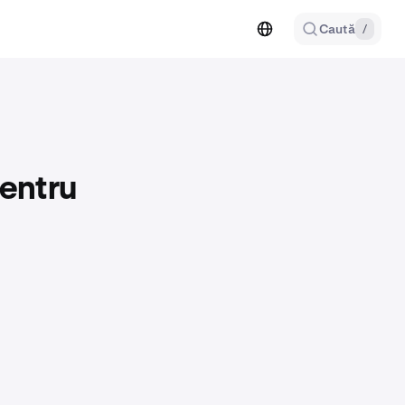
Caută
/
pentru