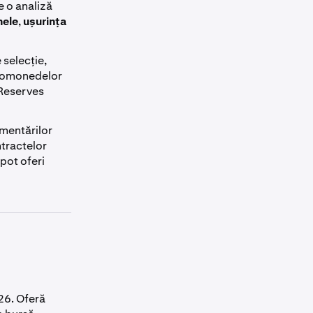
e o analiză
nele
,
ușurința
 selecție,
ptomonedelor
-Reserves
ementărilor
tractelor
 pot oferi
26. Oferă