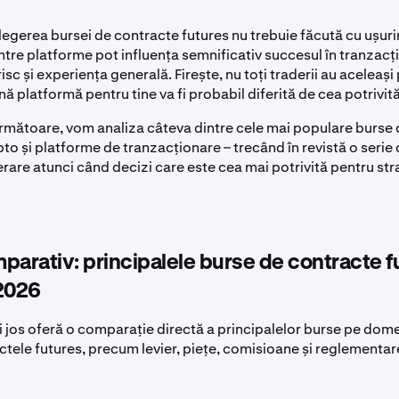
legerea bursei de contracte futures nu trebuie făcută cu ușuri
ntre platforme pot influența semnificativ succesul în tranzacț
sc și experiența generală. Firește, nu toți traderii au aceleași p
ă platformă pentru tine va fi probabil diferită de cea potrivită
următoare, vom analiza câteva dintre cele mai populare burse
pto și platforme de tranzacționare – trecând în revistă o serie 
erare atunci când decizi care este cea mai potrivită pentru str
parativ: principalele burse de contracte f
 2026
i jos oferă o comparație directă a principalelor burse pe dome
tele futures, precum levier, piețe, comisioane și reglementar