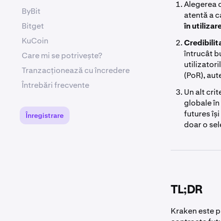
Alegerea c
ByBit
atentă a c
Bitget
în utilizar
KuCoin
Credibili
întrucât b
Care mi se potrivește?
utilizator
Tranzacționează cu încredere
(PoR), aut
Întrebări frecvente
Un alt crit
globale în
futures își
Înregistrare
doar o sel
TL;DR
Kraken este p