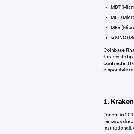
MBT (Micro
MET (Micro
MES (Micr
și MNQ (M
Coinbase Fina
futures de tip
contracte BTC
disponibile re
1. Kraken
Fondat în 2011
remarcă drept 
instituționali