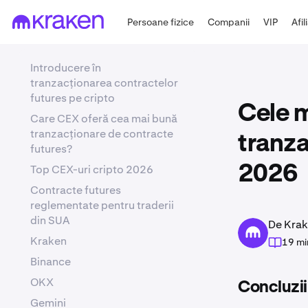
Persoane fizice
Companii
VIP
Afil
Introducere în
tranzacționarea contractelor
futures pe cripto
Cele m
Care CEX oferă cea mai bună
tranzacționare de contracte
tranza
futures?
Top CEX-uri cripto 2026
2026
Contracte futures
reglementate pentru traderii
din SUA
De Krak
Kraken
19 mi
Binance
OKX
Concluzii
Gemini