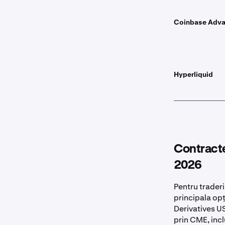
Coinbase Adv
Hyperliquid
Contracte
2026
Pentru traderi
principala op
Derivatives U
prin CME, incl