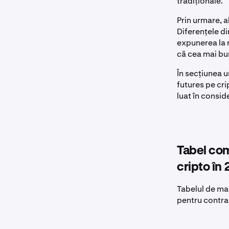
tradiționale.
Prin urmare, a
Diferențele di
expunerea la ri
că cea mai bun
În secțiunea 
futures pe cri
luat în consid
Tabel com
cripto în
Tabelul de ma
pentru contrac