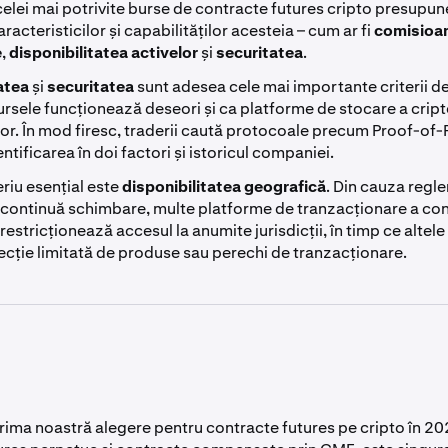
elei mai potrivite burse de contracte futures cripto presupun
aracteristicilor și capabilităților acesteia – cum ar fi
comisioa
e
,
disponibilitatea activelor
și
securitatea
.
tatea
și
securitatea
sunt adesea cele mai importante criterii de
ursele funcționează deseori și ca platforme de stocare a cri
ilor. În mod firesc, traderii caută protocoale precum Proof-of
entificarea în doi factori și istoricul companiei.
eriu esențial este
disponibilitatea geografică
. Din cauza regl
 continuă schimbare, multe platforme de tranzacționare a con
 restricționează accesul la anumite jurisdicții, în timp ce altele
ecție limitată de produse sau perechi de tranzacționare.
rima noastră alegere pentru contracte futures pe cripto în 20