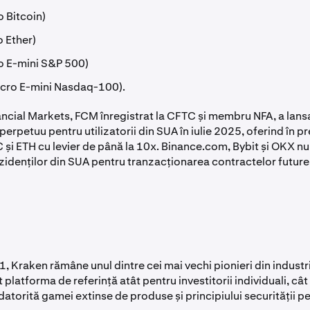
 Bitcoin)
 Ether)
o E-mini S&P 500)
icro E-mini Nasdaq-100).
ncial Markets, FCM înregistrat la CFTC și membru NFA, a lans
 perpetuu pentru utilizatorii din SUA în iulie 2025, oferind în p
 și ETH cu levier de până la 10x. Binance.com, Bybit și OKX nu
zidenților din SUA pentru tranzacționarea contractelor future
, Kraken rămâne unul dintre cei mai vechi pionieri din industr
platforma de referință atât pentru investitorii individuali, cât 
, datorită gamei extinse de produse și principiului securității pe