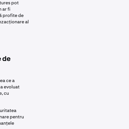
tures pot
ar fi
să profite de
anzacționare al
e de
eea ce a
 a evoluat
e, cu
curitatea
onare pentru
inanțele