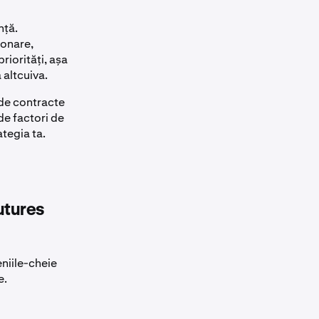
nță.
ionare,
riorități, așa
 altcuiva.
 de contracte
de factori de
ategia ta.
utures
niile-cheie
e.