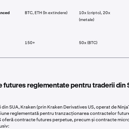
anced
BTC, ETH (în extindere)
10x (cripto), 20x
(metale)
150+
50x (BTC)
 futures reglementate pentru traderii din
i din SUA, Kraken (prin Kraken Derivatives US, operat de Ninja
țiune reglementată pentru tranzacționarea contractelor futur
S oferă contracte futures perpetue, precum și contracte mic
usiv: