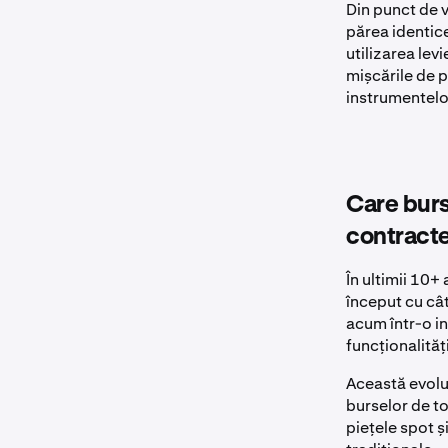
Din punct de 
părea identice
utilizarea levi
mișcările de p
instrumentelo
Care burs
contracte
În ultimii 10+
început cu câ
acum într-o in
funcționalităț
Această evoluț
burselor de t
piețele spot ș