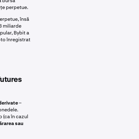
a bursă
ețe perpetue.
perpetue, însă
3 miliarde
ular, Bybit a
to înregistrat
futures
derivate
–
onedele.
 (ca în cazul
ărarea sau