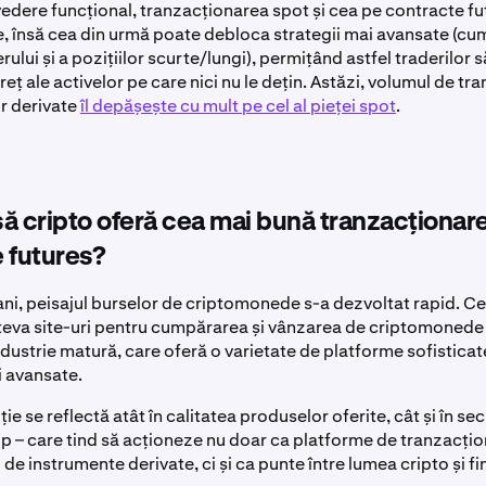
vedere funcțional, tranzacționarea spot și cea pe contracte fu
, însă cea din urmă poate debloca strategii mai avansate (cum 
erului și a pozițiilor scurte/lungi), permițând astfel traderilor 
reț ale activelor pe care nici nu le dețin. Astăzi, volumul de tr
r derivate
îl depășește cu mult pe cel al pieței spot
.
ă cripto oferă cea mai bună tranzacționar
 futures?
 ani, peisajul burselor de criptomonede s-a dezvoltat rapid. C
teva site-uri pentru cumpărarea și vânzarea de criptomonede
dustrie matură, care oferă o varietate de platforme sofisticat
i avansate.
ie se reflectă atât în calitatea produselor oferite, cât și în se
op – care tind să acționeze nu doar ca platforme de tranzacți
i de instrumente derivate, ci și ca punte între lumea cripto și f