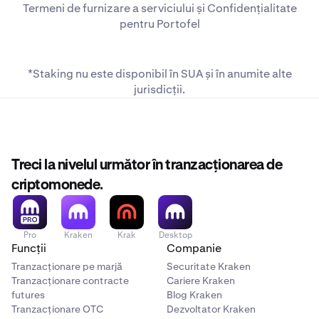
Termeni de furnizare a serviciului
și
Confidențialitate
pentru Portofel
*Staking nu este disponibil în SUA și în
anumite alte
jurisdicții
.
Treci la nivelul următor în tranzacționarea de
criptomonede.
Pro
Kraken
Krak
Desktop
Funcții
Companie
Tranzacționare pe marjă
Securitate Kraken
Tranzacționare contracte
Cariere Kraken
futures
Blog Kraken
Tranzacționare OTC
Dezvoltator Kraken