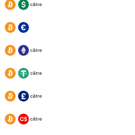
către
BTC
USD
BTC
EUR
către
BTC
ETH
către
BTC
USDT
către
BTC
GBP
către
BTC
CAD