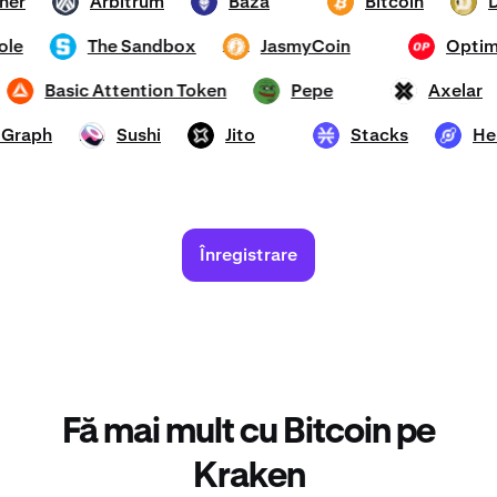
Tether
Arbitrum
Bază
Bitcoin
ARB
ETH
BTC
DOG
mhole
The Sandbox
JasmyCoin
Op
SAND
JASMY
OP
d
Basic Attention Token
Pepe
Axel
BAT
PEPE
AXL
he Graph
Sushi
Jito
Stacks
SUSHI
JTO
STX
HNT
Înregistrare
Fă mai mult cu Bitcoin pe
Kraken