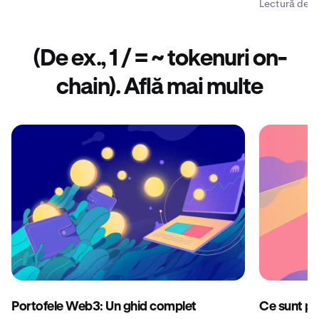
Lectură de 9
(De ex., 1 / = ~ tokenuri on-
chain). Află mai multe
Portofele Web3: Un ghid complet
Ce sunt por