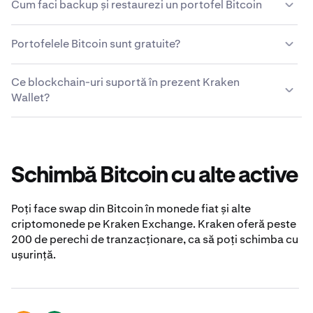
Cum faci backup și restaurezi un portofel Bitcoin
a primi, stoca și trimite BTC. Este un șir de caractere
alfanumerice care reprezintă o destinație sau un
Notează-ți Secret Recovery Phrase și păstreaz-o într-un
destinatar pentru tranzacții Bitcoin pe blockchain.
Portofelele Bitcoin sunt gratuite?
loc sigur atunci când îți creezi portofelul Bitcoin. Pentru
a-ți restaura portofelul Bitcoin, importă Secret Recovery
Da, Kraken Wallet îți permite să creezi gratuit un portofel
Phrase în Kraken Wallet.
Ce blockchain-uri suportă în prezent Kraken
Bitcoin. Kraken Wallet este gratuit și este disponibil pe
Wallet?
dispozitive iOS și Android compatibile.
Kraken Wallet suportă în prezent Bitcoin, Ethereum
mainnet, Polygon, Arbitrum, Optimism, Solana, Dogecoin
și Base.
Schimbă Bitcoin cu alte active
Poți face swap din Bitcoin în monede fiat și alte
criptomonede pe Kraken Exchange. Kraken oferă peste
200 de perechi de tranzacționare, ca să poți schimba cu
ușurință.