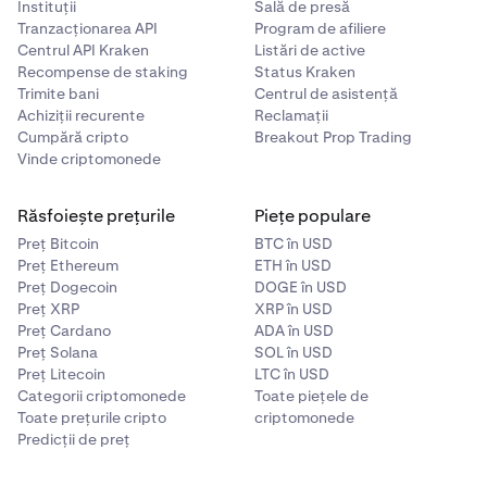
Instituții
Sală de presă
Tranzacționarea API
Program de afiliere
Centrul API Kraken
Listări de active
Recompense de staking
Status Kraken
Trimite bani
Centrul de asistență
Achiziții recurente
Reclamații
Cumpără cripto
Breakout Prop Trading
Vinde criptomonede
Răsfoiește prețurile
Piețe populare
Preț Bitcoin
BTC în USD
Preț Ethereum
ETH în USD
Preț Dogecoin
DOGE în USD
Preț XRP
XRP în USD
Preț Cardano
ADA în USD
Preț Solana
SOL în USD
Preț Litecoin
LTC în USD
Categorii criptomonede
Toate piețele de
Toate prețurile cripto
criptomonede
Predicții de preț