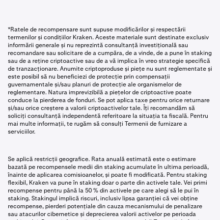
*Ratele de recompensare sunt supuse modificărilor și respectării
termenilor și condițiilor Kraken. Aceste materiale sunt destinate exclusiv
informării generale și nu reprezintă consultanță investițională sau
recomandare sau solicitare de a cumpăra, de a vinde, de a pune în staking
sau de a reține criptoactive sau de a vă implica în vreo strategie specifică
de tranzacționare. Anumite criptoproduse și piețe nu sunt reglementate și
este posibil să nu beneficiezi de protecție prin compensații
guvernamentale și/sau planuri de protecție ale organismelor de
reglementare. Natura imprevizibilă a piețelor de criptoactive poate
conduce la pierderea de fonduri. Se pot aplica taxe pentru orice returnare
și/sau orice creștere a valorii criptoactivelor tale. Îți recomandăm să
soliciți consultanță independentă referitoare la situația ta fiscală. Pentru
mai multe informații, te rugăm să consulți Termenii de furnizare a
serviciilor.
Se aplică restricții geografice. Rata anuală estimată este o estimare
bazată pe recompensele medii din staking acumulate în ultima perioadă,
înainte de aplicarea comisioanelor, și poate fi modificată. Pentru staking
flexibil, Kraken va pune în staking doar o parte din activele tale. Vei primi
recompense pentru până la 50 % din activele pe care alegi să le pui în
staking. Stakingul implică riscuri, inclusiv lipsa garanției că vei obține
recompense, pierderi potențiale din cauza mecanismului de penalizare
sau atacurilor cibernetice și deprecierea valorii activelor pe perioada