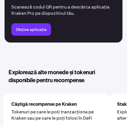
Scanează codul QR pentru a descărca aplicația
Kraken Pro pe dispozitivul tău.
Obține aplicația
Explorează alte monede și tokenuri
disponibile pentru recompense
Câștigă recompense pe Kraken
Stak
Tokenuri pe care le poți tranzacționa pe
Expl
Kraken sau pe care le poți folosi în DeFi
alte