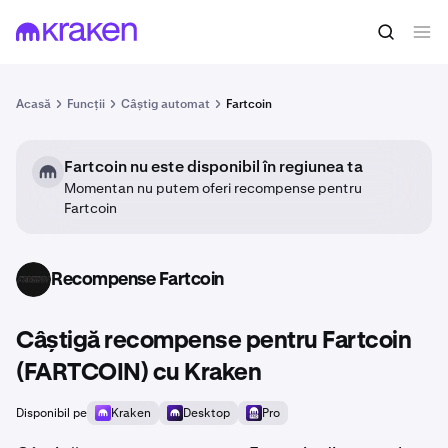
Acasă
Funcții
Câștig automat
Fartcoin
Fartcoin nu este disponibil în regiunea ta
Momentan nu putem oferi recompense pentru
Fartcoin
Recompense Fartcoin
FARTCOIN
Câștigă recompense pentru Fartcoin
(FARTCOIN) cu Kraken
Disponibil pe
Kraken
Desktop
Pro