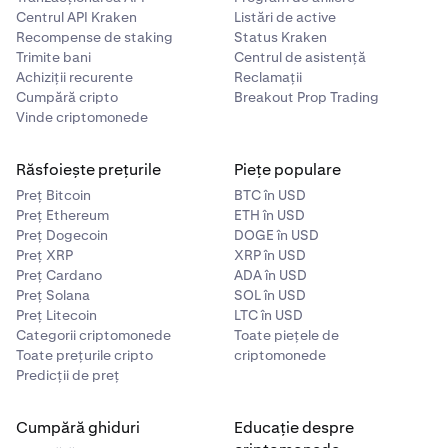
Centrul API Kraken
Listări de active
Recompense de staking
Status Kraken
Trimite bani
Centrul de asistență
Achiziții recurente
Reclamații
Cumpără cripto
Breakout Prop Trading
Vinde criptomonede
Răsfoiește prețurile
Piețe populare
Preț Bitcoin
BTC în USD
Preț Ethereum
ETH în USD
Preț Dogecoin
DOGE în USD
Preț XRP
XRP în USD
Preț Cardano
ADA în USD
Preț Solana
SOL în USD
Preț Litecoin
LTC în USD
Categorii criptomonede
Toate piețele de
Toate prețurile cripto
criptomonede
Predicții de preț
Cumpără ghiduri
Educație despre