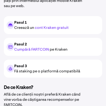
pași prin intermediul aplicației mobile Kraken
sau pe web.
Pasul 1
Creează un
cont Kraken gratuit
Pasul 2
Cumpără FARTCOIN
pe Kraken
Pasul 3
Fă staking pe o platformă compatibilă
De ce Kraken?
Află de ce clienții noștri preferă Kraken când
vine vorba de câștigarea recompenselor pe
FARTCOIN.