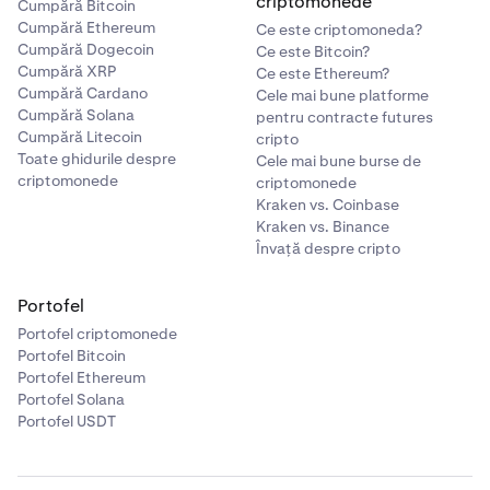
criptomonede
Cumpără Bitcoin
Cumpără Ethereum
Ce este criptomoneda?
Cumpără Dogecoin
Ce este Bitcoin?
Cumpără XRP
Ce este Ethereum?
Cumpără Cardano
Cele mai bune platforme
Cumpără Solana
pentru contracte futures
Cumpără Litecoin
cripto
Toate ghidurile despre
Cele mai bune burse de
criptomonede
criptomonede
Kraken vs. Coinbase
Kraken vs. Binance
Învață despre cripto
Portofel
Portofel criptomonede
Portofel Bitcoin
Portofel Ethereum
Portofel Solana
Portofel USDT