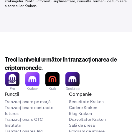
stakingului. Pentru informații suplimentare, consultă Termenii de furnizare
a serviciilor Kraken.
Treci la nivelul următor în tranzacționarea de
criptomonede.
Pro
Kraken
Krak
Desktop
Funcții
Companie
Tranzacționare pe marjă
Securitate Kraken
Tranzacționare contracte
Cariere Kraken
futures
Blog Kraken
Tranzacționare OTC
Dezvoltator Kraken
Instituții
Sală de presă
Tranzacționarea API
Program de afiliere