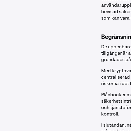
användarupple
bevisad säker
som kan vara u
Begränsnin
De uppenbara n
tillgångar är
grundades på 
Med kryptoval
centraliserad
riskerna i det
Plånböcker me
säkerhetsintr
och tjänsteför
kontroll.
I slutändan, n