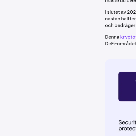
måste du över
I slutet av 20
nästan hälfte
och bedrägeri
Denna
krypto
DeFi-området