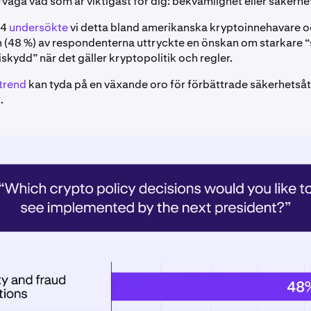
väga vad som är viktigast för dig: bekvämlighet eller säkerhe
24
undersökte
vi detta bland amerikanska kryptoinnehavare oc
n (48 %) av respondenterna uttryckte en önskan om starkare 
skydd” när det gäller kryptopolitik och regler.
trend
kan tyda på en växande oro för förbättrade säkerhetså
.