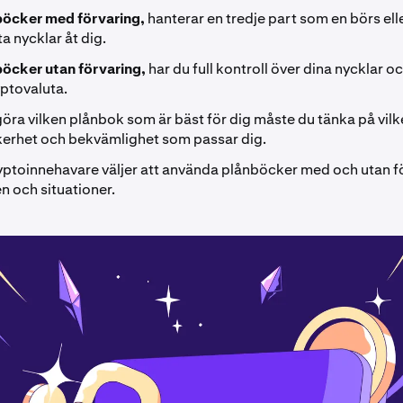
böcker med förvaring,
hanterar en tredje part som en börs ell
ta nycklar åt dig.
böcker utan förvaring,
har du full kontroll över dina nycklar 
yptovaluta.
göra vilken plånbok som är bäst för dig måste du tänka på vil
kerhet och bekvämlighet som passar dig.
ptoinnehavare väljer att använda plånböcker med och utan fö
en och situationer.