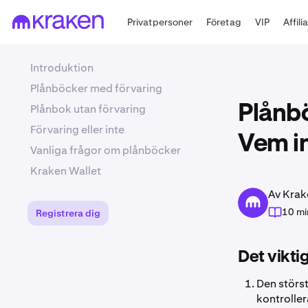
Privatpersoner
Företag
VIP
Affili
Introduktion
Plånböcker med förvaring
Plånbok utan förvaring
Plånbö
Förvaring eller inte
Vem in
Vanliga frågor om plånböcker
Kraken Wallet
Av Krak
10 mi
Registrera dig
Det vikti
Den störs
kontroller