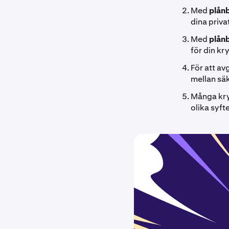
Med
plån
dina priva
Med
plån
för din kr
För att av
mellan sä
Många kry
olika syft