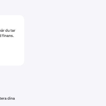
när du tar
d finans.
tera dina