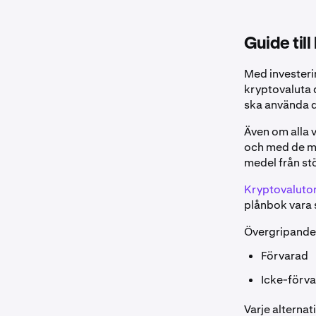
Guide til
Med investeri
kryptovaluta 
ska använda d
Även om alla v
och med de me
medel från stö
Kryptovaluto
plånbok vara s
Övergripande 
Förvarad
Icke-förva
Varje alterna