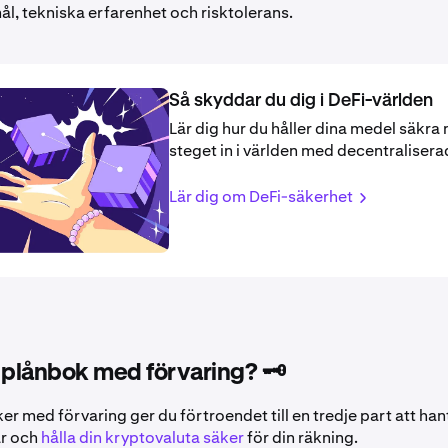
ål, tekniska erfarenhet och risktolerans.
Så skyddar du dig i DeFi-världen
Lär dig hur du håller dina medel säkra 
steget in i världen med decentralisera
Lär dig om DeFi-säkerhet
 plånbok med förvaring? 🗝️
r med förvaring ger du förtroendet till en tredje part att han
ar och
hålla din kryptovaluta säker
för din räkning.