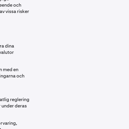
seende och
v vissa risker
ra dina
valutor
en med en
ningarna och
tatlig reglering
er under deras
örvaring,