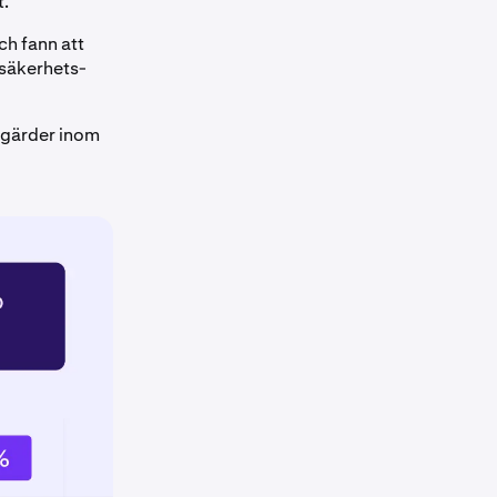
t.
h fann att
“säkerhets-
tgärder inom