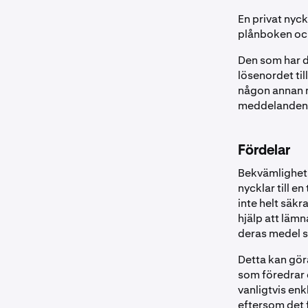
En privat nyck
plånboken och,
Den som har d
lösenordet ti
någon annan nå
meddelanden 
Fördelar
Bekvämlighet 
nycklar till e
inte helt säkr
hjälp att lämn
deras medel s
Detta kan göra
som föredrar 
vanligtvis enk
eftersom det 