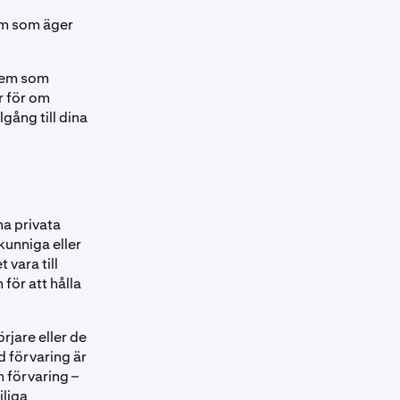
em som äger
 dem som
r för om
gång till dina
na privata
 kunniga eller
 vara till
för att hålla
rjare eller de
 förvaring är
n förvaring –
jliga