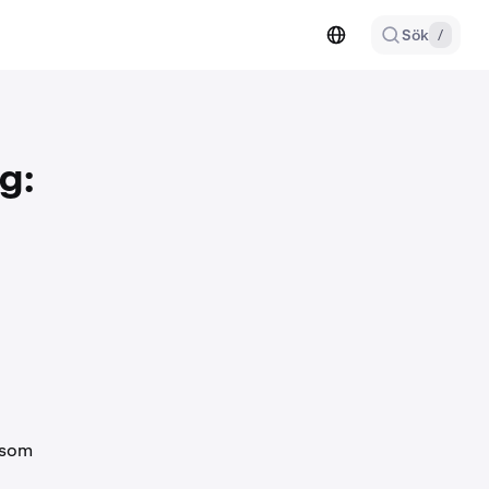
Sök
/
g:
 som