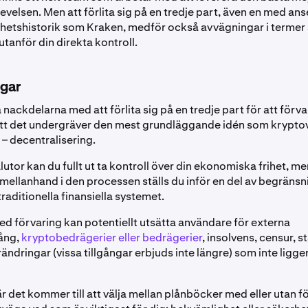
velsen. Men att förlita sig på en tredje part, även en med an
hetshistorik som Kraken, medför också avvägningar i termer a
tanför din direkta kontroll.
gar
ackdelarna med att förlita sig på en tredje part för att förva
 att det undergräver den mest grundläggande idén som krypto
– decentralisering.
utor kan du fullt ut ta kontroll över din ekonomiska frihet, m
 mellanhand i den processen ställs du inför en del av begräns
 traditionella finansiella systemet.
d förvaring kan potentiellt utsätta användare för externa
ång,
kryptobedrägerier eller bedrägerier
, insolvens, censur, s
ändringar (vissa tillgångar erbjuds inte längre) som inte ligg
är det kommer till att välja mellan plånböcker med eller utan f