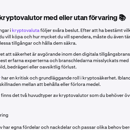
l kryptovalutor med eller utan förvaring 📚
ngar i
kryptovaluta
följer svåra beslut. Efter att ha bestämt vil
du vill köpa och hur mycket du vill spendera, måste du även tä
essa tillgångar och hålla dem säkra.
et att säkerhet är avgörande inom den digitala tillgångsbransc
st erfarna experterna och branschledarna misslyckats med 
ld, bedrägeri eller oavsiktlig förlust.
r
har en kritisk och grundläggande roll i kryptosäkerhet. Ibland
killnaden mellan att behålla eller förlora medel.
finns det två huvudtyper av kryptovalutor som du behöver ö
ring
tiv har egna fördelar och nackdelar och passar olika behov b