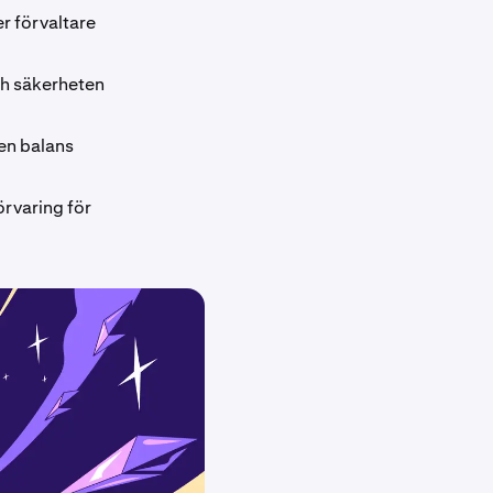
er förvaltare
och säkerheten
ken balans
rvaring för