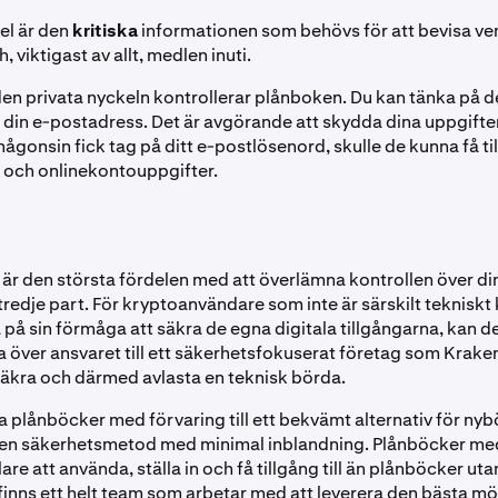
el är den
kritiska
informationen som behövs för att bevisa v
 viktigast av allt, medlen inuti.
en privata nyckeln kontrollerar plånboken. Du kan tänka på
ll din e-postadress. Det är avgörande att skydda dina uppgifte
gonsin fick tag på ditt e-postlösenord, skulle de kunna få till
och onlinekontouppgifter.
är den största fördelen med att överlämna kontrollen över di
n tredje part. För kryptoanvändare som inte är särskilt tekniskt
a på sin förmåga att säkra de egna digitala tillgångarna, kan det
a över ansvaret till ett säkerhetsfokuserat företag som Kraken 
äkra och därmed avlasta en teknisk börda.
 plånböcker med förvaring till ett bekvämt alternativ för nybö
en säkerhetsmetod med minimal inblandning. Plånböcker med
lare att använda, ställa in och få tillgång till än plånböcker uta
finns ett helt team som arbetar med att leverera den bästa mö