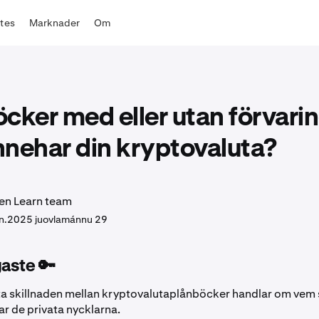
ates
Marknader
Om
cker med eller utan förvarin
nehar din kryptovaluta?
en Learn team
n.
2025 juovlamánnu 29
gaste 🔑
ta skillnaden mellan kryptovalutaplånböcker handlar om vem
ar de privata nycklarna.