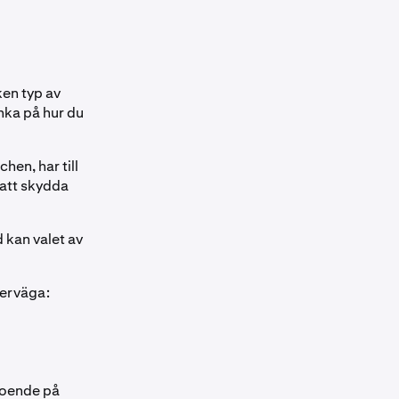
ken typ av
nka på hur du
hen, har till
att skydda
 kan valet av
verväga:
eroende på