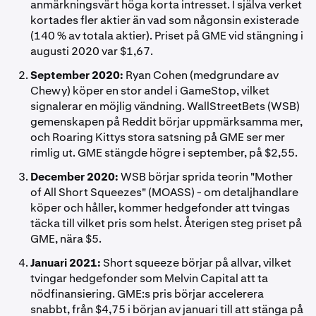
anmärkningsvärt höga korta intresset. I själva verket
kortades fler aktier än vad som någonsin existerade
(140 % av totala aktier). Priset på GME vid stängning i
augusti 2020 var $1,67.
September 2020:
Ryan Cohen (medgrundare av
Chewy) köper en stor andel i GameStop, vilket
signalerar en möjlig vändning. WallStreetBets (WSB)
gemenskapen på Reddit börjar uppmärksamma mer,
och Roaring Kittys stora satsning på GME ser mer
rimlig ut. GME stängde högre i september, på $2,55.
December 2020:
WSB börjar sprida teorin "Mother
of All Short Squeezes" (MOASS) - om detaljhandlare
köper och håller, kommer hedgefonder att tvingas
täcka till vilket pris som helst. Återigen steg priset på
GME, nära $5.
Januari 2021:
Short squeeze börjar på allvar, vilket
tvingar hedgefonder som Melvin Capital att ta
nödfinansiering. GME:s pris börjar accelerera
snabbt, från $4,75 i början av januari till att stänga på