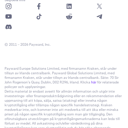
Sälj/dela inte
© 2011 – 2026 Payward, Inc.
Payward Europe Solutions Limited, med firmanamn Kraken, står under
tillsyn av Irlands centralbank. Payward Global Solutions Limited, med
firmanamn Kraken, står under tillsyn av Irlands centralbank. Säte: 70 Sir
John Rogerson’s Quay, Dublin, D02 R296, Irland. Klicka
här
för relaterade
policyer och upplysningar.
Detta material är endast avsett för allmän information och utgör inte
investerings- eller finansproduktrådgivning eller en rekommendation eller
uppmaning till att köpa, sälja, satsa (staking) eller inneha någon
kryptotillgång eller tillämpa någon specifik handelsstrategi. Kraken
medverkar inte, och kommer inte att medverka till att öka eller minska
priset på någon specifik kryptotillgång som man gör tillgänglig. Den
oförutsägbara utvecklingen på kryptotillgångsmarknaderna kan leda till
förlust av medel. All avkastning och/eller värdeökning på dina