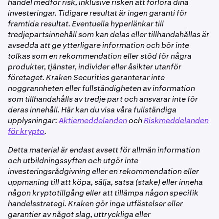
handel medför risk, inklusive risken att förlora dina
investeringar. Tidigare resultat är ingen garanti för
framtida resultat. Eventuella hyperlänkar till
tredjepartsinnehåll som kan delas eller tillhandahållas är
avsedda att ge ytterligare information och bör inte
tolkas som en rekommendation eller stöd för några
produkter, tjänster, individer eller åsikter utanför
företaget. Kraken Securities garanterar inte
noggrannheten eller fullständigheten av information
som tillhandahålls av tredje part och ansvarar inte för
deras innehåll. Här kan du visa våra fullständiga
upplysningar:
Aktiemeddelanden
och
Riskmeddelanden
för krypto
.
Detta material är endast avsett för allmän information
och utbildningssyften och utgör inte
investeringsrådgivning eller en rekommendation eller
uppmaning till att köpa, sälja, satsa (stake) eller inneha
någon kryptotillgång eller att tillämpa någon specifik
handelsstrategi. Kraken gör inga utfästelser eller
garantier av något slag, uttryckliga eller