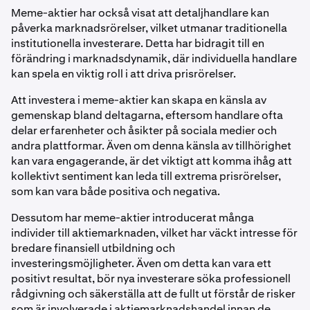
Meme-aktier har också visat att detaljhandlare kan
påverka marknadsrörelser, vilket utmanar traditionella
institutionella investerare. Detta har bidragit till en
förändring i marknadsdynamik, där individuella handlare
kan spela en viktig roll i att driva prisrörelser.
Att investera i meme-aktier kan skapa en känsla av
gemenskap bland deltagarna, eftersom handlare ofta
delar erfarenheter och åsikter på sociala medier och
andra plattformar. Även om denna känsla av tillhörighet
kan vara engagerande, är det viktigt att komma ihåg att
kollektivt sentiment kan leda till extrema prisrörelser,
som kan vara både positiva och negativa.
Dessutom har meme-aktier introducerat många
individer till aktiemarknaden, vilket har väckt intresse för
bredare finansiell utbildning och
investeringsmöjligheter. Även om detta kan vara ett
positivt resultat, bör nya investerare söka professionell
rådgivning och säkerställa att de fullt ut förstår de risker
som är involverade i aktiemarknadshandel innan de