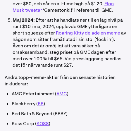
över $80, och når en all-time high på $120.
Elon
Musk tweetar
‘Gamestonk!!’ i referens till GME.
Maj 2024:
Efter att ha handlats ner till en låg nivå på
runt $10 i maj 2024, upplevde GME ytterligare en
short squeeze efter
Roaring Kitty delade en meme
av
någon som sitter framåtlutad i sin stol (‘lock in’).
Även om det är omöjligt att vara säker på
orsakssamband, steg priset på GME dagen efter
med över 100 % till $65. Vid pressläggning handlas
det för närvarande runt $27.
Andra topp-meme-aktier från den senaste historien
inkluderar:
AMC Entertainment (
AMC
)
Blackberry (
BB
)
Bed Bath & Beyond (BBBY)
Koss Corp (
KOSS
)