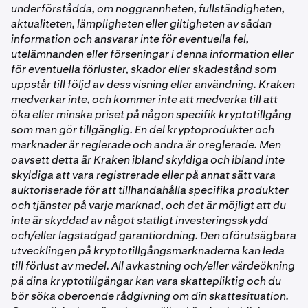
underförstådda, om noggrannheten, fullständigheten,
aktualiteten, lämpligheten eller giltigheten av sådan
information och ansvarar inte för eventuella fel,
utelämnanden eller förseningar i denna information eller
för eventuella förluster, skador eller skadestånd som
uppstår till följd av dess visning eller användning. Kraken
medverkar inte, och kommer inte att medverka till att
öka eller minska priset på någon specifik kryptotillgång
som man gör tillgänglig. En del kryptoprodukter och
marknader är reglerade och andra är oreglerade. Men
oavsett detta är Kraken ibland skyldiga och ibland inte
skyldiga att vara registrerade eller på annat sätt vara
auktoriserade för att tillhandahålla specifika produkter
och tjänster på varje marknad, och det är möjligt att du
inte är skyddad av något statligt investeringsskydd
och/eller lagstadgad garantiordning. Den oförutsägbara
utvecklingen på kryptotillgångsmarknaderna kan leda
till förlust av medel. All avkastning och/eller värdeökning
på dina kryptotillgångar kan vara skattepliktig och du
bör söka oberoende rådgivning om din skattesituation.