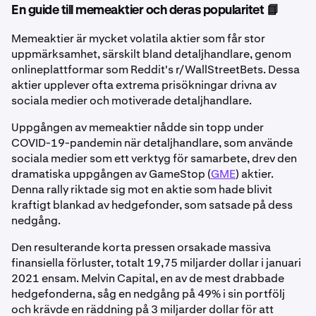
En guide till memeaktier och deras popularitet 📘
Memeaktier är mycket volatila aktier som får stor
uppmärksamhet, särskilt bland detaljhandlare, genom
onlineplattformar som Reddit's r/WallStreetBets. Dessa
aktier upplever ofta extrema prisökningar drivna av
sociala medier och motiverade detaljhandlare.
Uppgången av memeaktier nådde sin topp under
COVID-19-pandemin när detaljhandlare, som använde
sociala medier som ett verktyg för samarbete, drev den
dramatiska uppgången av GameStop (
GME
) aktier.
Denna rally riktade sig mot en aktie som hade blivit
kraftigt blankad av hedgefonder, som satsade på dess
nedgång.
Den resulterande korta pressen orsakade massiva
finansiella förluster, totalt 19,75 miljarder dollar i januari
2021 ensam. Melvin Capital, en av de mest drabbade
hedgefonderna, såg en nedgång på 49% i sin portfölj
och krävde en räddning på 3 miljarder dollar för att