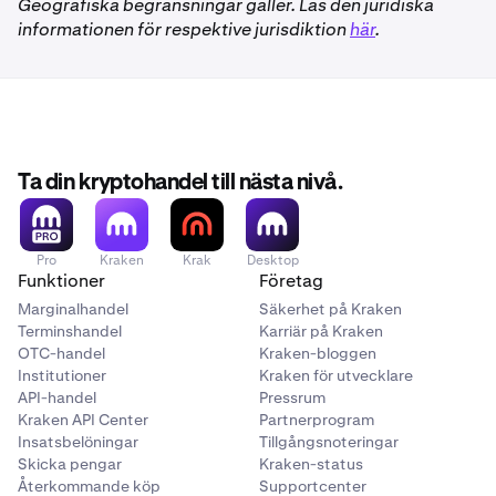
Geografiska begränsningar gäller. Läs den juridiska
informationen för respektive jurisdiktion
här
.
Ta din kryptohandel till nästa nivå.
Pro
Kraken
Krak
Desktop
Funktioner
Företag
Marginalhandel
Säkerhet på Kraken
Terminshandel
Karriär på Kraken
OTC-handel
Kraken-bloggen
Institutioner
Kraken för utvecklare
API-handel
Pressrum
Kraken API Center
Partnerprogram
Insatsbelöningar
Tillgångsnoteringar
Skicka pengar
Kraken-status
Återkommande köp
Supportcenter