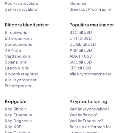
Köp kryptovaluta
Klagomål
Sälj kryptovaluta
Breakout Prop Trading
Bläddra bland priser
Populära marknader
Bitcoin-pris
BTC till USD
Ethereum-pris
ETH till USD
Dogecoin-pris
DOGE till USD
XRP-pris
XRP till USD
Cardano-pris
ADA till USD
Solana-pris
SOL till USD
Litecoin-pris
LTC till USD
Kryptokategorier
Alla kryptomarknader
Alla kryptopriser
Prisprognoser
Köpguider
Kryptoutbildning
Köp Bitcoin
Vad är kryptovaluta?
Köp Ethereum
Vad är Bitcoin?
Köp Dogecoin
Vad är Ethereum?
Köp XRP
Bästa plattformen för
Köp Cardano
kryptoterminer