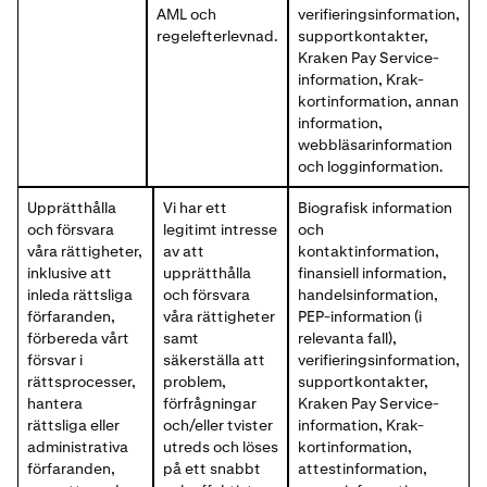
AML och
verifieringsinformation,
regelefterlevnad.
supportkontakter,
Kraken Pay Service-
information, Krak-
kortinformation, annan
information,
webbläsarinformation
och logginformation.
Upprätthålla
Vi har ett
Biografisk information
och försvara
legitimt intresse
och
våra rättigheter,
av att
kontaktinformation,
inklusive att
upprätthålla
finansiell information,
inleda rättsliga
och försvara
handelsinformation,
förfaranden,
våra rättigheter
PEP-information (i
förbereda vårt
samt
relevanta fall),
försvar i
säkerställa att
verifieringsinformation,
rättsprocesser,
problem,
supportkontakter,
hantera
förfrågningar
Kraken Pay Service-
rättsliga eller
och/eller tvister
information, Krak-
administrativa
utreds och löses
kortinformation,
förfaranden,
på ett snabbt
attestinformation,