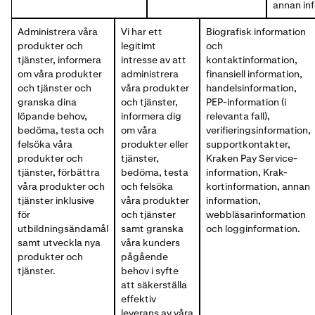
annan in
Administrera våra
Vi har ett
Biografisk information
produkter och
legitimt
och
tjänster, informera
intresse av att
kontaktinformation,
om våra produkter
administrera
finansiell information,
och tjänster och
våra produkter
handelsinformation,
granska dina
och tjänster,
PEP-information (i
löpande behov,
informera dig
relevanta fall),
bedöma, testa och
om våra
verifieringsinformation,
felsöka våra
produkter eller
supportkontakter,
produkter och
tjänster,
Kraken Pay Service-
tjänster, förbättra
bedöma, testa
information, Krak-
våra produkter och
och felsöka
kortinformation, annan
tjänster inklusive
våra produkter
information,
för
och tjänster
webbläsarinformation
utbildningsändamål
samt granska
och logginformation.
samt utveckla nya
våra kunders
produkter och
pågående
tjänster.
behov i syfte
att säkerställa
effektiv
leverans av våra