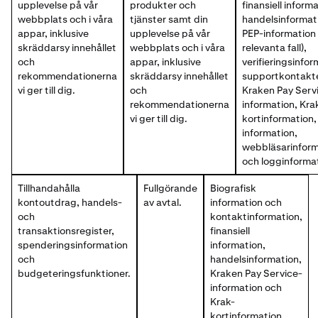
upplevelse på vår
produkter och
finansiell inform
webbplats och i våra
tjänster samt din
handelsinformat
appar, inklusive
upplevelse på vår
PEP-information 
skräddarsy innehållet
webbplats och i våra
relevanta fall),
och
appar, inklusive
verifieringsinfor
rekommendationerna
skräddarsy innehållet
supportkontakte
vi ger till dig.
och
Kraken Pay Serv
rekommendationerna
information, Kra
vi ger till dig.
kortinformation
information,
webbläsarinform
och logginforma
Tillhandahålla
Fullgörande
Biografisk
kontoutdrag, handels-
av avtal.
information och
och
kontaktinformation,
transaktionsregister,
finansiell
spenderingsinformation
information,
och
handelsinformation,
budgeteringsfunktioner.
Kraken Pay Service-
information och
Krak-
kortinformation.