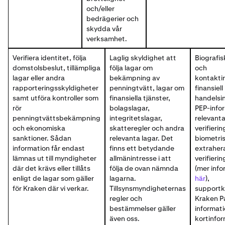
och/eller
bedrägerier och
skydda vår
verksamhet.
Verifiera identitet, följa
Laglig skyldighet att
Biografis
domstolsbeslut, tillämpliga
följa lagar om
och
lagar eller andra
bekämpning av
kontakti
rapporteringsskyldigheter
penningtvätt, lagar om
finansiell
samt utföra kontroller som
finansiella tjänster,
handelsi
rör
bolagslagar,
PEP-infor
penningtvättsbekämpning
integritetslagar,
relevanta 
och ekonomiska
skatteregler och andra
verifieri
sanktioner. Sådan
relevanta lagar. Det
biometri
information får endast
finns ett betydande
extrahera
lämnas ut till myndigheter
allmänintresse i att
verifieri
där det krävs eller tillåts
följa de ovan nämnda
(mer info
enligt de lagar som gäller
lagarna.
här
),
för Kraken där vi verkar.
Tillsynsmyndigheternas
supportk
regler och
Kraken P
bestämmelser gäller
informati
även oss.
kortinfo