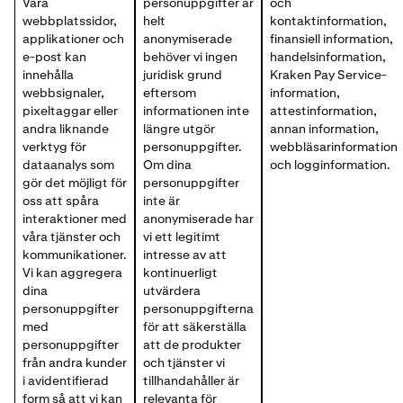
Våra
personuppgifter är
och
webbplatssidor,
helt
kontaktinformation,
applikationer och
anonymiserade
finansiell information,
e-post kan
behöver vi ingen
handelsinformation,
innehålla
juridisk grund
Kraken Pay Service-
webbsignaler,
eftersom
information,
pixeltaggar eller
informationen inte
attestinformation,
andra liknande
längre utgör
annan information,
verktyg för
personuppgifter.
webbläsarinformation
dataanalys som
Om dina
och logginformation.
gör det möjligt för
personuppgifter
oss att spåra
inte är
interaktioner med
anonymiserade har
våra tjänster och
vi ett legitimt
kommunikationer.
intresse av att
Vi kan aggregera
kontinuerligt
dina
utvärdera
personuppgifter
personuppgifterna
med
för att säkerställa
personuppgifter
att de produkter
från andra kunder
och tjänster vi
i avidentifierad
tillhandahåller är
form så att vi kan
relevanta för