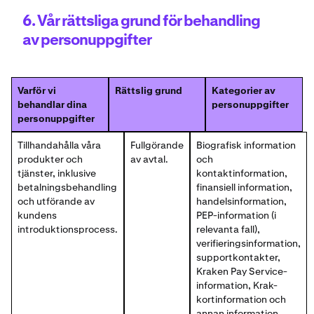
6. Vår rättsliga grund för behandling
av personuppgifter
Varför vi
Rättslig grund
Kategorier av
behandlar dina
personuppgifter
personuppgifter
Tillhandahålla våra
Fullgörande
Biografisk information
produkter och
av avtal.
och
tjänster, inklusive
kontaktinformation,
betalningsbehandling
finansiell information,
och utförande av
handelsinformation,
kundens
PEP-information (i
introduktionsprocess.
relevanta fall),
verifieringsinformation,
supportkontakter,
Kraken Pay Service-
information, Krak-
kortinformation och
annan information.