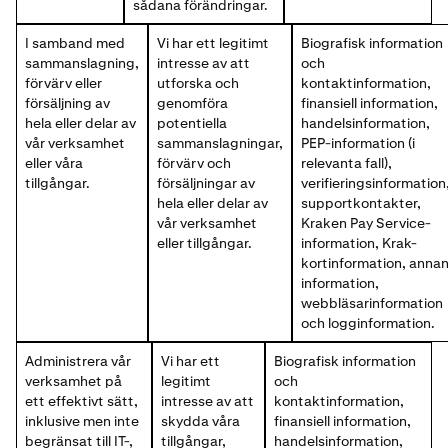
sådana förändringar.
I samband med
Vi har ett legitimt
Biografisk information
sammanslagning,
intresse av att
och
förvärv eller
utforska och
kontaktinformation,
försäljning av
genomföra
finansiell information,
hela eller delar av
potentiella
handelsinformation,
vår verksamhet
sammanslagningar,
PEP-information (i
eller våra
förvärv och
relevanta fall),
tillgångar.
försäljningar av
verifieringsinformation
hela eller delar av
supportkontakter,
vår verksamhet
Kraken Pay Service-
eller tillgångar.
information, Krak-
kortinformation, anna
information,
webbläsarinformation
och logginformation.
Administrera vår
Vi har ett
Biografisk information
verksamhet på
legitimt
och
ett effektivt sätt,
intresse av att
kontaktinformation,
inklusive men inte
skydda våra
finansiell information,
begränsat till IT-,
tillgångar,
handelsinformation,