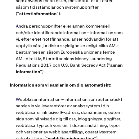
som används för attester, metadata för attester,
såsom tidsstämplar och systemuppgifter
(”
attestinformation
”).
Andra personuppgifter eller annan kommersiell
och/eller identifierande information – information som
vi, efter eget gottfinnande, anser nödvändig för att
uppfylla våra juridiska skyldigheter enligt olika AML-
bestämmelser, såsom Europeiska unionens femte
AML-direktiv, Storbritanniens Money Laundering
Regulations 2017 och U.S. Bank Secrecy Act (”
annan
information
”).
Information som vi samlar in om dig automatiskt:
Webbläsarinformation – information som automatiskt
samlas in via leverantörer av analyssystem i din
webbläsare, inklusive IP-adress, domännamn, extern
sida som hänvisade dig till oss, inloggningsuppgifter,
webbläsartyp och version, tidszonsinställning, typer
och versioner av webbläsartillägg, operativsystem
och plattform (”
webbläsarinformation
”).