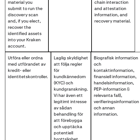
material you
chain interaction
submit to run the
and attestation
discovery scan
information, and
and, if you elect,
recovery material.
recover the
identified assets
into your Kraken
account.
Utföra eller ordna
Laglig skyldighet
Biografisk information
med utförandet av
att följa regler
och
kredit- eller
för
kontaktinformation,
identitetskontroller.
kundkännedom
finansiell information,
(KYC) och
handelsinformation,
kundgranskning.
PEP-information (i
Vi har även ett
relevanta fall),
legitimt intresse
verifieringsinformation
av sådan
och annan
behandling för
information.
att förebygga
och upptäcka
potentiell
brottslighet