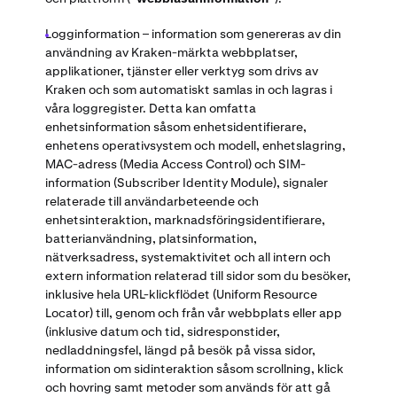
Logginformation – information som genereras av din
användning av Kraken-märkta webbplatser,
applikationer, tjänster eller verktyg som drivs av
Kraken och som automatiskt samlas in och lagras i
våra loggregister. Detta kan omfatta
enhetsinformation såsom enhetsidentifierare,
enhetens operativsystem och modell, enhetslagring,
MAC-adress (Media Access Control) och SIM-
information (Subscriber Identity Module), signaler
relaterade till användarbeteende och
enhetsinteraktion, marknadsföringsidentifierare,
batterianvändning, platsinformation,
nätverksadress, systemaktivitet och all intern och
extern information relaterad till sidor som du besöker,
inklusive hela URL-klickflödet (Uniform Resource
Locator) till, genom och från vår webbplats eller app
(inklusive datum och tid, sidresponstider,
nedladdningsfel, längd på besök på vissa sidor,
information om sidinteraktion såsom scrollning, klick
och hovring samt metoder som används för att gå