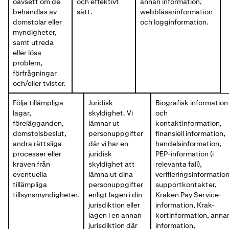
oavsett om de
och effektivt
annan information,
behandlas av
sätt.
webbläsarinformation
domstolar eller
och logginformation.
myndigheter,
samt utreda
eller lösa
problem,
förfrågningar
och/eller tvister.
Följa tillämpliga
Juridisk
Biografisk information
lagar,
skyldighet. Vi
och
förelägganden,
lämnar ut
kontaktinformation,
domstolsbeslut,
personuppgifter
finansiell information,
andra rättsliga
där vi har en
handelsinformation,
processer eller
juridisk
PEP-information (i
kraven från
skyldighet att
relevanta fall),
eventuella
lämna ut dina
verifieringsinformation
tillämpliga
personuppgifter
supportkontakter,
tillsynsmyndigheter.
enligt lagen i din
Kraken Pay Service-
jurisdiktion eller
information, Krak-
lagen i en annan
kortinformation, anna
jurisdiktion där
information,