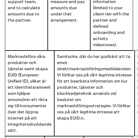
support team,
measure and pay
information
and to calculate
amounts due
(limited to your
amounts due to
under that
client tier with the
the partner.
arrangement.
partner and
defined
onboarding and
activity
milestones).
Marknadsföra våra
Samtycke, där du har godkänt att ta
produkter och
emot
tjänster samt skapa
direktmarknadsföringsmeddelanden.
EUID (European
Vi förlitar oss på vårt legitima intresse
Unified ID), vilket är
för att bearbeta information om hur
ett identitetsramverk
produkter, tjänster och
som hjälper
blockkedjeteknik används vid
annonsörer att rikta
beslutet om
sig till konsumenter
marknadsföringsstrategier. Vi förlitar
över det öppna
oss på vårt legitima intresse att
internet på ett
skapa EUID:n.
integritetsskyddande
sätt.