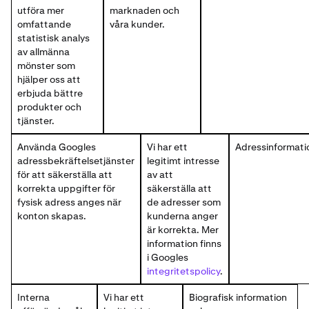
utföra mer
marknaden och
omfattande
våra kunder.
statistisk analys
av allmänna
mönster som
hjälper oss att
erbjuda bättre
produkter och
tjänster.
Använda Googles
Vi har ett
Adressinformati
adressbekräftelsetjänster
legitimt intresse
för att säkerställa att
av att
korrekta uppgifter för
säkerställa att
fysisk adress anges när
de adresser som
konton skapas.
kunderna anger
är korrekta. Mer
information finns
i Googles
integritetspolicy
.
Interna
Vi har ett
Biografisk information