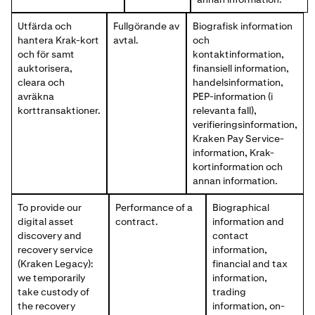
Utfärda och
Fullgörande av
Biografisk information
hantera Krak-kort
avtal.
och
och för samt
kontaktinformation,
auktorisera,
finansiell information,
cleara och
handelsinformation,
avräkna
PEP-information (i
korttransaktioner.
relevanta fall),
verifieringsinformation,
Kraken Pay Service-
information, Krak-
kortinformation och
annan information.
To provide our
Performance of a
Biographical
digital asset
contract.
information and
discovery and
contact
recovery service
information,
(Kraken Legacy):
financial and tax
we temporarily
information,
take custody of
trading
the recovery
information, on-