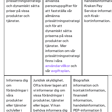
prissättningsstrategi
använda
handelsinformati
och dynamiskt sätta
personuppgifter för
Kraken Pay
priser på vissa
att fastställa vår
Service-informat
produkter och
allmänna
och Krak-
tjänster.
prissättningsstrategi
kortinformation.
och för att
dynamiskt sätta
priserna på vissa
produkter och
tjänster. Mer
information om vår
prissättningsstrategi
finns i våra
användarvillkor
och
vår
avgiftsplan
.
Informera dig
Juridisk skyldighet.
Biografisk
om
Ofta kräver lagen att
information och
förändringar i
vi informerar dig om
kontaktinformation,
våra
vissa förändringar i
finansiell
produkter
produkter, tjänster
information,
eller tjänster
eller lagar. Vi kan
handelsinformation,
och/eller i
behöva informera dig
PEP-information (i