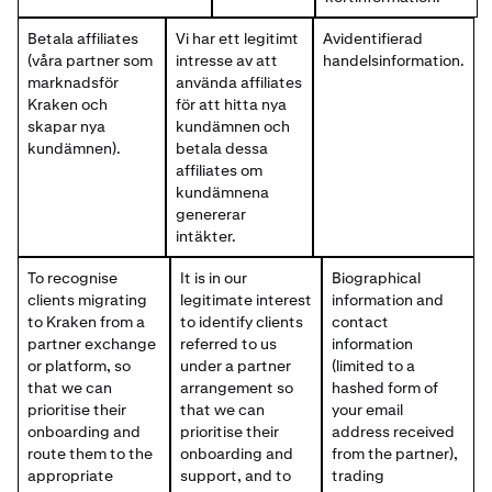
Betala affiliates
Vi har ett legitimt
Avidentifierad
(våra partner som
intresse av att
handelsinformation.
marknadsför
använda affiliates
Kraken och
för att hitta nya
skapar nya
kundämnen och
kundämnen).
betala dessa
affiliates om
kundämnena
genererar
intäkter.
To recognise
It is in our
Biographical
clients migrating
legitimate interest
information and
to Kraken from a
to identify clients
contact
partner exchange
referred to us
information
or platform, so
under a partner
(limited to a
that we can
arrangement so
hashed form of
prioritise their
that we can
your email
onboarding and
prioritise their
address received
route them to the
onboarding and
from the partner),
appropriate
support, and to
trading