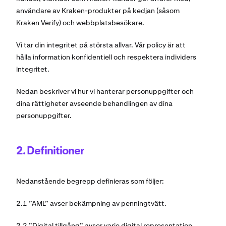
användare av Kraken-produkter på kedjan (såsom
Kraken Verify) och webbplatsbesökare.
Vi tar din integritet på största allvar. Vår policy är att
hålla information konfidentiell och respektera individers
integritet.
Nedan beskriver vi hur vi hanterar personuppgifter och
dina rättigheter avseende behandlingen av dina
personuppgifter.
2. Definitioner
Nedanstående begrepp definieras som följer:
2.1 ”AML” avser bekämpning av penningtvätt.
2.2 ”Digital tillgång” avser varje digital representation