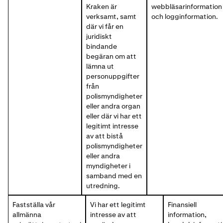
Kraken är
webbläsarinformation
verksamt, samt
och logginformation.
där vi får en
juridiskt
bindande
begäran om att
lämna ut
personuppgifter
från
polismyndigheter
eller andra organ
eller där vi har ett
legitimt intresse
av att bistå
polismyndigheter
eller andra
myndigheter i
samband med en
utredning.
Fastställa vår
Vi har ett legitimt
Finansiell
allmänna
intresse av att
information,