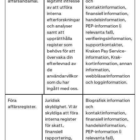
affärsändamål.
legitimt intresse
och
av att utföra
kontaktinformation,
interna
finansiell information,
efterforskningar
handelsinformation,
och analyser
PEP-information (i
samt att
relevanta fall),
upprätthålla
verifieringsinformation,
register som
supportkontakter,
behövs för att
Kraken Pay Service-
övervaka din
information, Krak-
efterlevnad av
kortinformation, annan
de
information,
användarvillkor
webbläsarinformation
som du har
och logginformation.
ingått med oss.
Föra
Juridisk
Biografisk information
affärsregister.
skyldighet. Vi är
och
skyldiga att föra
kontaktinformation,
interna register
finansiell information,
för skatt,
handelsinformation,
finansiell
PEP-information (i
rapportering,
relevanta fall),