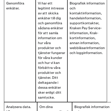
Genomföra
Vi har ett
Biografisk information
enkäter.
legitimt intresse
och
av att skicka
kontaktinformation,
enkäter till dig
handelsinformation,
och genomföra
supportkontakter,
sådana enkäter
Kraken Pay Service-
för att samla
information, Krak-
information om
kortinformation,
hur våra
annan information,
produkter och
webbläsarinformation
tjänster fungerar
och logginformation.
för våra kunder
och hur vi kan
förbättra våra
produkter och
tjänster. Ditt
deltagande i
dessa enkäter
sker enligt ditt
samtycke.
Analysera data.
Om dina
Biografisk information