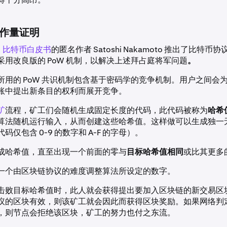
作量证明
，
比特币白皮书
的匿名作者 Satoshi Nakamoto 推出了比特
采用改良版的 PoW 机制，以解决上述拜占庭将军问题
。
所用的 PoW 共识机制包含基于密码学的竞争机制。用户之间会
账中提出新条目的权利而展开竞争。
矿
流程，矿工们会随机生成固定长度的代码，此代码被称为
哈希
算法随机运行输入，从而创建这些哈希值。这样做可以生成独一无二
码仅包含 0-9 的数字和 A-F 的字母）。
成哈希值，直至出现一个前面的零与
目标哈希值相同
或比其更多
一个由区块链协议的难度调整算法所设定的数字。
击败目标哈希值时，此人就会获得提出要加入区块链的新交易区
议的区块有效，则该矿工就会因此而获得区块奖励。如果网络判
，则节点会拒绝该区块，矿工的努力也付之东流。