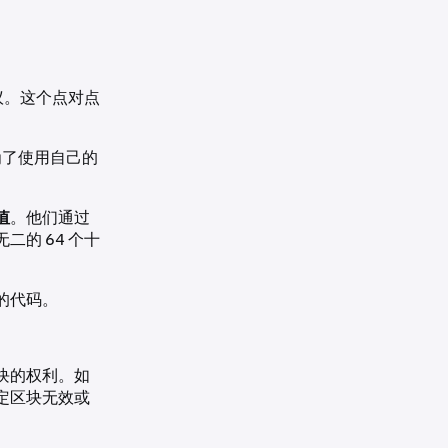
币协议。这个点对点
为了使用自己的
值
。他们通过
的 64 个十
的代码。
块的权利。如
定区块无效或