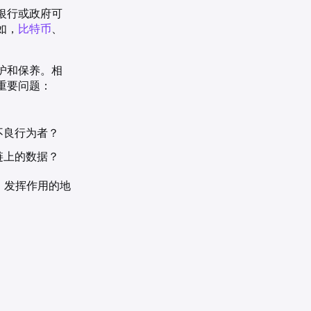
银行或政府可
如，
比特币
、
护和保养。相
重要问题：
不良行为者？
链上的数据？
）发挥作用的地