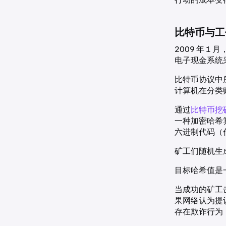
比特币与工
2009 年 1 月
电子现金系统
比特币协议中
计算机在分类
通过
比特币挖
一种加密哈希
六进制代码（代
矿工们随机生
目标哈希值是
当成功的矿工
果网络认为提
存在欺诈行为