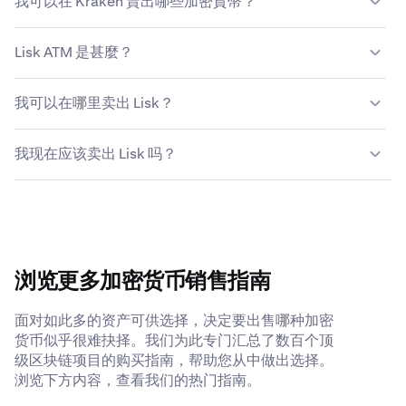
我可以在 Kraken 賣出哪些加密貨幣？
提供具有競爭力的費用結構。
详细了解Kraken收费结构
。
Kraken 允许您无缝地购买和出售 200 多种加密货币，包括
Lisk ATM 是甚麼？
Lisk。
Lisk ATM（或加密貨幣自動取款機）是一種自助服務亭，允
我可以在哪里卖出 Lisk？
許用戶使用現金或信用卡/借記卡買入或賣出 Lisk（有時為
其他加密貨幣）。用戶可以與機器的觸控式螢幕界面進行互
雖然你可以使用各種不同的方法來賣出你的 Lisk，但大多數
動，以完成交易並管理其數碼錢包。
我现在应该卖出 Lisk 吗？
人發現像 Kraken 這樣的加密貨幣平台是最安全、最簡單的
選項。Kraken 可提供具有競爭力的費用、多元化支付選
决定何時賣出 Lisk 取決於你的個人財務目標、風險承受能
項、完善的安全措施和全天候支援人員，隨時準備回答關於
力和市場狀況。考慮價格趨勢、投資時間線和潜在的稅務影
賣出 Lisk 的任何問題。
響等因素。在做出決定前，您可能想要諮詢財務顧問並進行
全面研究。
浏览更多加密货币销售指南
面对如此多的资产可供选择，决定要出售哪种加密
货币似乎很难抉择。我们为此专门汇总了数百个顶
级区块链项目的购买指南，帮助您从中做出选择。
浏览下方内容，查看我们的热门指南。