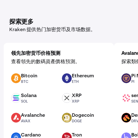
探索更多
Kraken 提供热门加密货币及市场数据。
领先加密货币价格预测
Avala
查看領先的數碼資產價格預測。
探索類
Bitcoin
Ethereum
Pi
BTC
ETH
PI
BTC
ETH
PI
Solana
XRP
se
SOL
XRP
SENT
SOL
XRP
SE
Avalanche
Dogecoin
De
AVAX
DOGE
DRV
AVAX
DOGE
DR
Cardano
Tron
Bo
ADA
TRX
BOBA