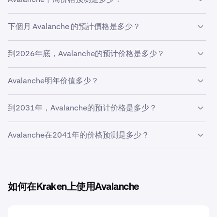
为
$6.47
。
使用您预测的增长率
5%
，下周
Avalanche
的预计价格将为
下個月 Avalanche 的預計價格是多少？
$6.48
。
如果
Avalanche
以您预测的
5%
的速度增长，预计本月底价
到2026年底，Avalanche的预计价格是多少？
格将达到
$6.50
美元。
根據你預測的
5%
的增長率，到 2026 年底
Avalanche 的價
Avalanche明年价值多少？
格預測為
$6.62
您据您的增长预测，
2027年的Avalanche价格预计为
到2031年，Avalanche的预计价格是多少？
$6.79
。
根據你在價格預測工具中輸入的增長預測，
2031 年
Avalanche在2041年的价格预测是多少？
Avalanche
的價格預測為
$8.26
。
根据您在价格预测工具中输入的增长预测，
2041年的
Avalanche价格预计为
$13.45
。
如何在Kraken上使用Avalanche