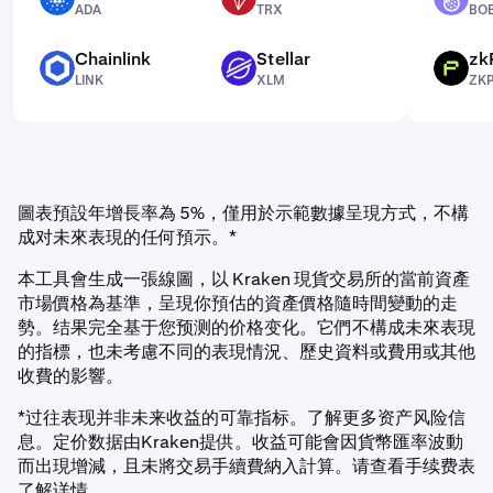
ADA
TRX
BO
Chainlink
Stellar
zk
LINK
XLM
ZKP
LINK
XLM
ZK
圖表預設年增長率為 5%，僅用於示範數據呈現方式，不構
成对未來表現的任何預示。*
本工具會生成一張線圖，以 Kraken 現貨交易所的當前資產
市場價格為基準，呈現你預估的資產價格隨時間變動的走
勢。结果完全基于您预测的价格变化。它們不構成未來表現
的指標，也未考慮不同的表現情況、歷史資料或費用或其他
收費的影響。
*过往表现并非未来收益的可靠指标。了解更多资产风险信
息。定价数据由Kraken提供。收益可能會因貨幣匯率波動
而出現增減，且未將交易手續費納入計算。请查看手续费表
了解详情。