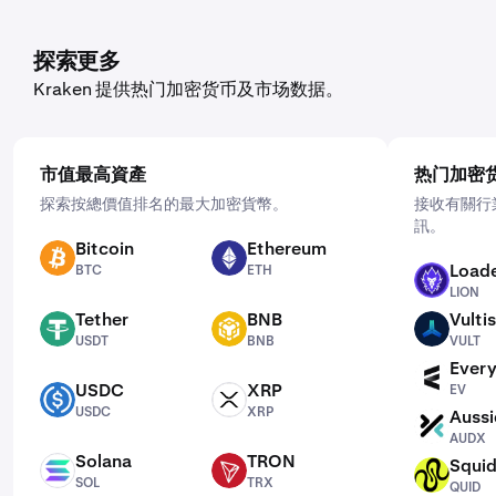
探索更多
Kraken 提供热门加密货币及市场数据。
市值最高資產
热门加密
探索按總價值排名的最大加密貨幣。
接收有關行
訊。
Bitcoin
Ethereum
BTC
ETH
Loade
BTC
ETH
LION
LION
Tether
BNB
Vultis
USDT
BNB
VULT
USDT
BNB
VULT
Every
EV
USDC
XRP
EV
USDC
XRP
USDC
XRP
Aussi
AUDX
AUDX
Solana
TRON
Squi
SOL
TRX
QUID
SOL
TRX
QUID