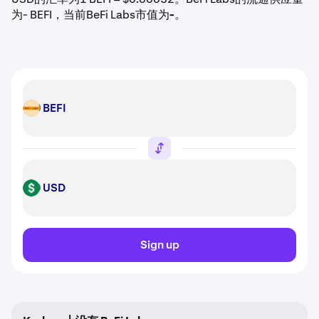
为- BEFI，当前BeFi Labs市值为
-
。
BEFI
BEFI
USD
USD
Sign up