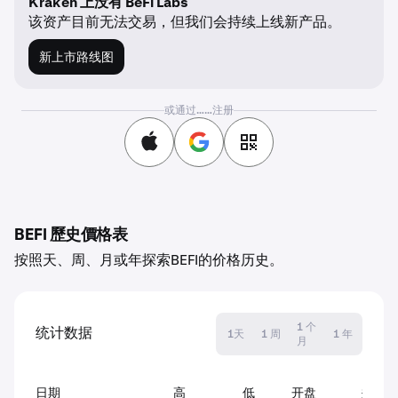
Kraken 上没有 BeFi Labs
该资产目前无法交易，但我们会持续上线新产品。
新上市路线图
或通过……注册
BEFI 歷史價格表
按照天、周、月或年探索BEFI的价格历史。
1 个
统计数据
1天
1 周
1 年
月
日期
高
低
开盘
关闭