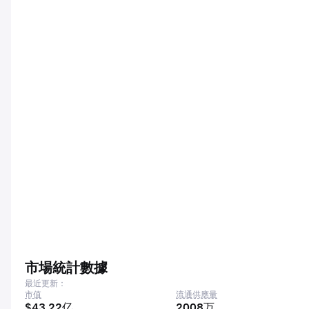
市場統計數據
最近更新：
市值
流通供應量
$43.22亿
2008万