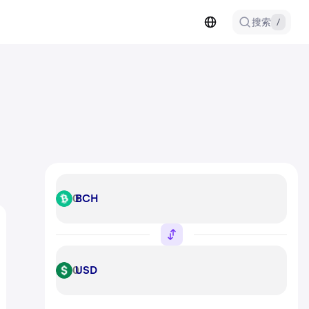
搜索
/
BCH
BCH
USD
USD