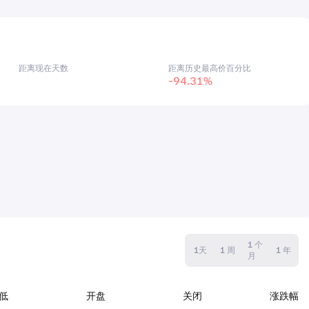
距离现在天数
距离历史最高价百分比
-94.31%
1 个
1天
1 周
1 年
月
低
开盘
关闭
涨跌幅